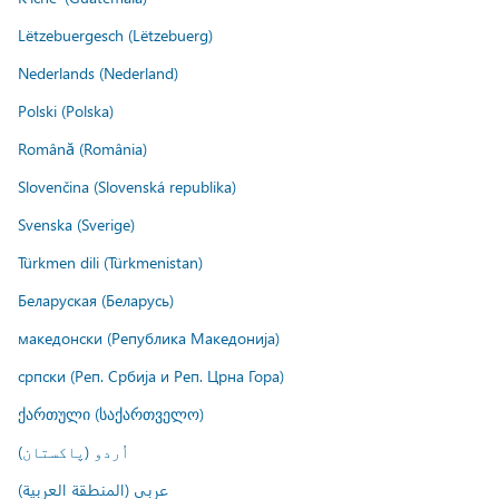
Lëtzebuergesch (Lëtzebuerg)
Nederlands (Nederland)
Polski (Polska)
Română (România)
Slovenčina (Slovenská republika)
Svenska (Sverige)
Türkmen dili (Türkmenistan)
Беларуская (Беларусь)
македонски (Република Македонија)
српски (Реп. Србија и Реп. Црна Гора)
ქართული (საქართველო)
اُردو (پاکستان)
عربي (المنطقة العربية)