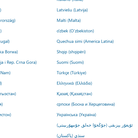
)
Latviešu (Latvija)
rország)
Malti (Malta)
)
o'zbek (O'zbekiston)
ugal)
Quechua simi (America Latina)
ika Borwa)
Shqip (shqipëri)
ija i Rep. Crna Gora)
Suomi (Suomi)
t Nam)
Türkçe (Türkiye)
)
Ελληνικά (Ελλάδα)
гызстан)
Қазақ (Қазақстан)
я)
српски (Босна и Херцеговина)
истон)
Українська (Україна)
ئۇيغۇر يېزىقى (جۇڭخۇا خەلق جۇمھۇرىيىتى)
سنڌي (پاکستان)