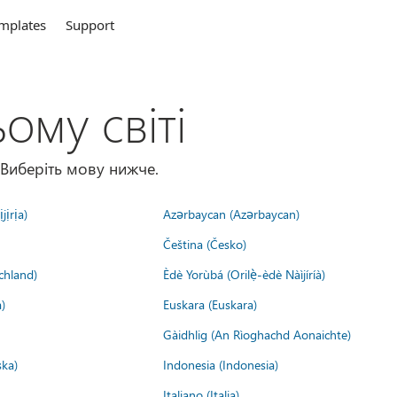
mplates
Support
ому світі
 Виберіть мову нижче.
jịrịa)
Azərbaycan (Azərbaycan)
Čeština (Česko)
chland)
Èdè Yorùbá (Orilẹ̀-èdè Nàìjíríà)
)
Euskara (Euskara)
Gàidhlig (An Rìoghachd Aonaichte)
ska)
Indonesia (Indonesia)
Italiano (Italia)