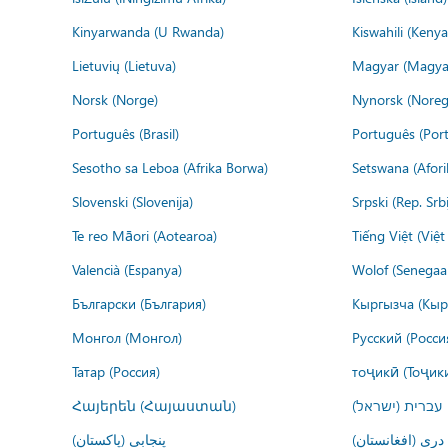
Kinyarwanda (U Rwanda)
Kiswahili (Kenya
Lietuvių (Lietuva)
Magyar (Magya
Norsk (Norge)
Nynorsk (Noreg
Português (Brasil)
Português (Port
Sesotho sa Leboa (Afrika Borwa)
Setswana (Afor
Slovenski (Slovenija)
Srpski (Rep. Srb
Te reo Māori (Aotearoa)
Tiếng Việt (Việ
Valencià (Espanya)
Wolof (Senegaal
Български (България)
Кыргызча (Кыр
Монгол (Монгол)
Русский (Росси
Татар (Россия)
тоҷикӣ (Тоҷик
Հայերեն (Հայաստան)
עברית (ישראל)
درى (افغانستان)
پنجابی (پاکستان)