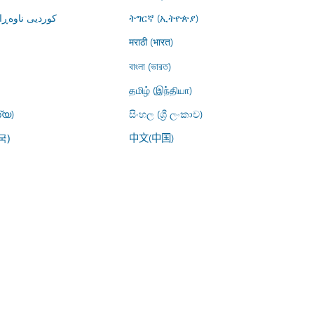
کوردیی ناوە)
ትግርኛ (ኢትዮጵያ)
मराठी (भारत)
বাংলা (ভারত)
தமிழ் (இந்தியா)
്യ)
සිංහල (ශ්‍රී ලංකාව)
中文(中国)
국)