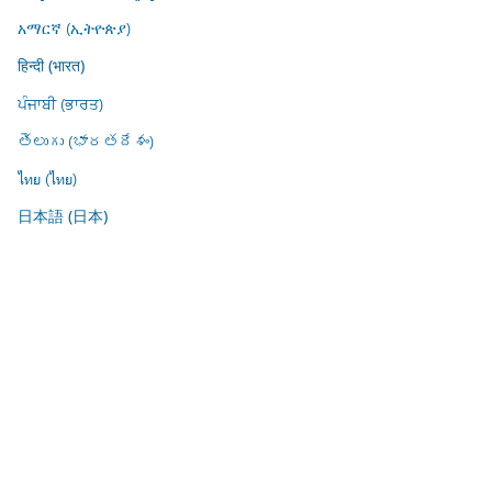
አማርኛ (ኢትዮጵያ)
हिन्दी (भारत)
ਪੰਜਾਬੀ (ਭਾਰਤ)
తెలుగు (భారతదేశం)
ไทย (ไทย)
日本語 (日本)