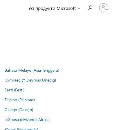
Увійдіть
Усі продукти Microsoft
у
свій
обліковий
запис
Bahasa Melayu (Asia Tenggara)
Cymraeg (Y Deyrnas Unedig)
Eesti (Eesti)
Filipino (Pilipinas)
Galego (Galego)
isiXhosa (eMzantsi Afrika)
K'iche' (Guatemala)