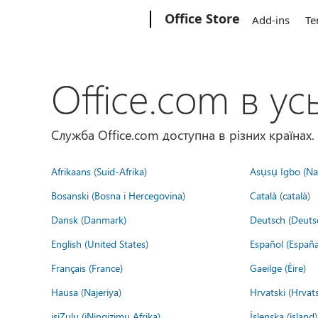
Microsoft
Office Store
Add-ins
Te
Office.com в усь
Служба Office.com доступна в різних країнах.
Afrikaans (Suid-Afrika)
Asụsụ Igbo (Naị
Bosanski (Bosna i Hercegovina)
Català (català)
Dansk (Danmark)
Deutsch (Deuts
English (United States)
Español (España
Français (France)
Gaeilge (Éire)
Hausa (Najeriya)
Hrvatski (Hrvat
isiZulu (iNingizimu Afrika)
Íslenska (ísland)