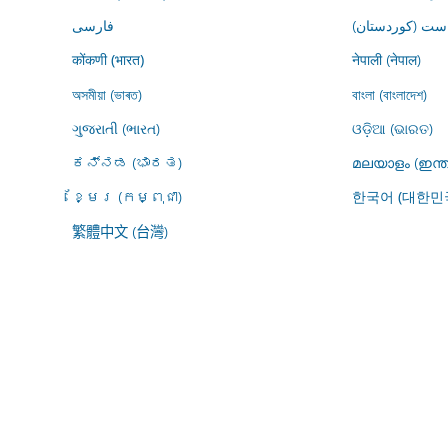
ڕاست (کوردستان
فارسى
नेपाली (नेपाल)
कोंकणी (भारत)
অসমীয়া (ভাৰত)
বাংলা (বাংলাদেশ)
ગુજરાતી (ભારત)
ଓଡ଼ିଆ (ଭାରତ)
ಕನ್ನಡ (ಭಾರತ)
മലയാളം (ഇന്ത
ខ្មែរ (កម្ពុជា)
한국어 (대한민
繁體中文 (台灣)