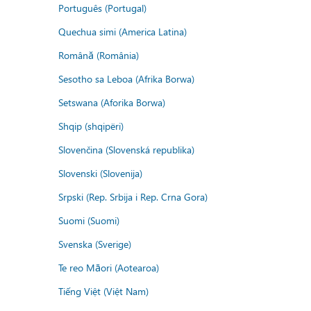
Português (Portugal)
Quechua simi (America Latina)
Română (România)
Sesotho sa Leboa (Afrika Borwa)
Setswana (Aforika Borwa)
Shqip (shqipëri)
Slovenčina (Slovenská republika)
Slovenski (Slovenija)
Srpski (Rep. Srbija i Rep. Crna Gora)
Suomi (Suomi)
Svenska (Sverige)
Te reo Māori (Aotearoa)
Tiếng Việt (Việt Nam)