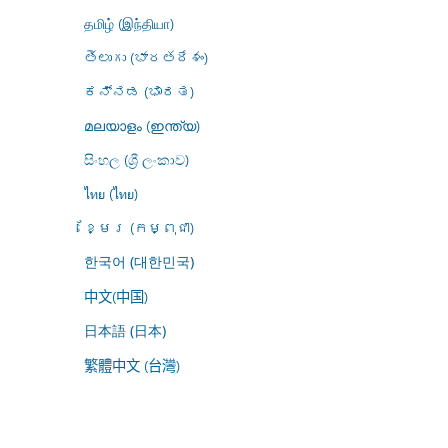
தமிழ் (இந்தியா)
తెలుగు (భారతదేశం)
ಕನ್ನಡ (ಭಾರತ)
മലയാളം (ഇന്ത്യ)
සිංහල (ශ්‍රී ලංකාව)
ไทย (ไทย)
ខ្មែរ (កម្ពុជា)
한국어 (대한민국)
中文(中国)
日本語 (日本)
繁體中文 (台灣)