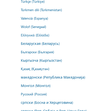
Türkçe (Türkiye)
Türkmen dili (Türkmenistan)
Valencià (Espanya)
Wolof (Senegaal)
Ελληνικά (Ελλάδα)
Беларуская (Беларусь)
Български (България)
Кыргызча (Кыргызстан)
Қазақ (Қазақстан)
македонски (Република Македонија)
Монгол (Монгол)
Русский (Россия)
српски (Босна и Херцеговина)
српски (Реп. Србија и Реп. Црна Гора)