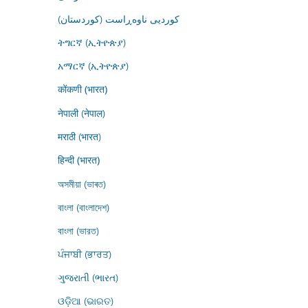
کوردیی ناوەڕاست (کوردستان)
ትግርኛ (ኢትዮጵያ)
አማርኛ (ኢትዮጵያ)
कोंकणी (भारत)
नेपाली (नेपाल)
मराठी (भारत)
हिन्दी (भारत)
অসমীয়া (ভাৰত)
বাংলা (বাংলাদেশ)
বাংলা (ভারত)
ਪੰਜਾਬੀ (ਭਾਰਤ)
ગુજરાતી (ભારત)
ଓଡ଼ିଆ (ଭାରତ)