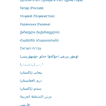
Татар (Россия)
тоҷикӣ (Тоҷикистон)
Українська (Україна)
ქართული (საქართველო)
Հայերեն (Հայաստան)
עברית (ישראל)
ئۇيغۇر يېزىقى (جۇڭخۇا خەلق جۇمھۇرىيىتى)
اُردو (پاکستان)
پنجابی (پاکستان)
درى (افغانستان)
سنڌي (پاکستان)
عربي (المنطقة العربية)
فارسى