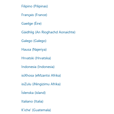
Filipino (Pilipinas)
Français (France)
Gaeilge (Éire)
Gàidhlig (An Rìoghachd Aonaichte)
Galego (Galego)
Hausa (Najeriya)
Hrvatski (Hrvatska)
Indonesia (Indonesia)
isiXhosa (eMzantsi Afrika)
isiZulu (iNingizimu Afrika)
Íslenska (ísland)
Italiano (Italia)
K'iche' (Guatemala)