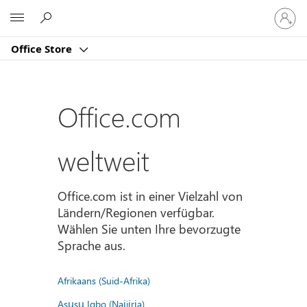
Bei
Microsoft
Ihrem
Konto
Office Store
anmeld
Office.com
weltweit
Office.com ist in einer Vielzahl von
Ländern/Regionen verfügbar.
Wählen Sie unten Ihre bevorzugte
Sprache aus.
Afrikaans (Suid-Afrika)
Asụsụ Igbo (Naịjịrịa)