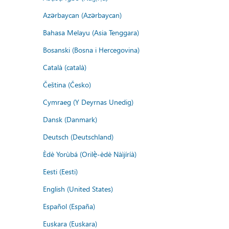
Azərbaycan (Azərbaycan)
Bahasa Melayu (Asia Tenggara)
Bosanski (Bosna i Hercegovina)
Català (català)
Čeština (Česko)
Cymraeg (Y Deyrnas Unedig)
Dansk (Danmark)
Deutsch (Deutschland)
Èdè Yorùbá (Orilẹ̀-èdè Nàìjíríà)
Eesti (Eesti)
English (United States)
Español (España)
Euskara (Euskara)