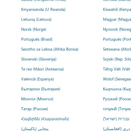
Kinyarwanda (U Rwanda)
Kiswahili (Kenya
Lietuvių (Lietuva)
Magyar (Magya
Norsk (Norge)
Nynorsk (Noreg
Português (Brasil)
Português (Port
Sesotho sa Leboa (Afrika Borwa)
Setswana (Afor
Slovenski (Slovenija)
Srpski (Rep. Srb
Te reo Māori (Aotearoa)
Tiếng Việt (Việ
Valencià (Espanya)
Wolof (Senegaal
Български (България)
Кыргызча (Кыр
Монгол (Монгол)
Русский (Росси
Татар (Россия)
тоҷикӣ (Тоҷик
Հայերեն (Հայաստան)
עברית (ישראל)
درى (افغانستان)
پنجابی (پاکستان)