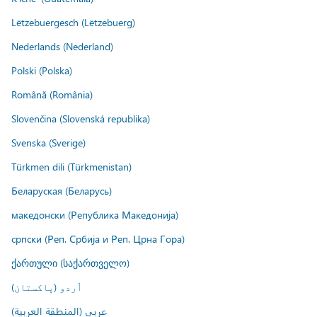
Lëtzebuergesch (Lëtzebuerg)
Nederlands (Nederland)
Polski (Polska)
Română (România)
Slovenčina (Slovenská republika)
Svenska (Sverige)
Türkmen dili (Türkmenistan)
Беларуская (Беларусь)
македонски (Република Македонија)
српски (Реп. Србија и Реп. Црна Гора)
ქართული (საქართველო)
اُردو (پاکستان)
عربي (المنطقة العربية)