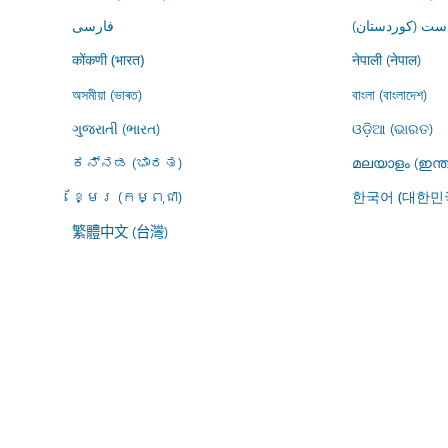
ڕاست (کوردستان
فارسى
नेपाली (नेपाल)
कोंकणी (भारत)
অসমীয়া (ভাৰত)
বাংলা (বাংলাদেশ)
ગુજરાતી (ભારત)
ଓଡ଼ିଆ (ଭାରତ)
ಕನ್ನಡ (ಭಾರತ)
മലയാളം (ഇന്ത
ខ្មែរ (កម្ពុជា)
한국어 (대한민
繁體中文 (台灣)