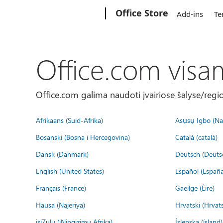
Microsoft
Office Store
Add-ins
Te
Office.com visa
Office.com galima naudoti įvairiose šalyse/regi
Afrikaans (Suid-Afrika)
Asụsụ Igbo (Naị
Bosanski (Bosna i Hercegovina)
Català (català)
Dansk (Danmark)
Deutsch (Deuts
English (United States)
Español (España
Français (France)
Gaeilge (Éire)
Hausa (Najeriya)
Hrvatski (Hrvat
isiZulu (iNingizimu Afrika)
Íslenska (ísland)