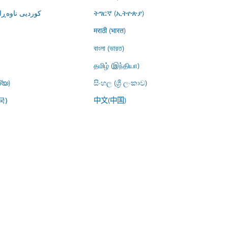
کوردیی ناوە)
ትግርኛ (ኢትዮጵያ)
मराठी (भारत)
বাংলা (ভারত)
தமிழ் (இந்தியா)
്യ)
සිංහල (ශ්‍රී ලංකාව)
中文(中国)
국)