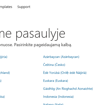
mplates
Support
me pasaulyje
onuose. Pasirinkite pageidaujamą kalbą.
jịrịa)
Azərbaycan (Azərbaycan)
Čeština (Česko)
chland)
Èdè Yorùbá (Orilẹ̀-èdè Nàìjíríà)
)
Euskara (Euskara)
Gàidhlig (An Rìoghachd Aonaichte)
ska)
Indonesia (Indonesia)
Italiano (Italia)