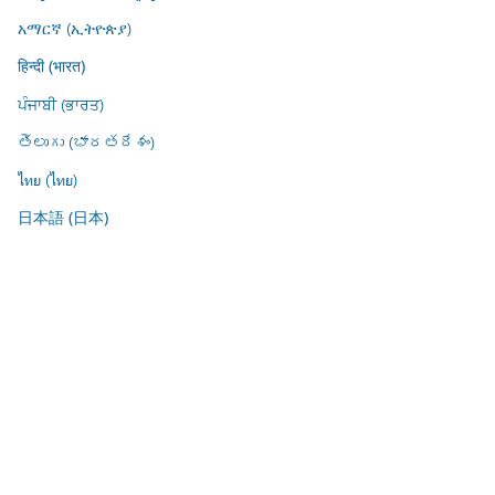
አማርኛ (ኢትዮጵያ)
हिन्दी (भारत)
ਪੰਜਾਬੀ (ਭਾਰਤ)
తెలుగు (భారతదేశం)
ไทย (ไทย)
日本語 (日本)