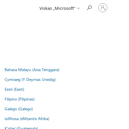
Prisijunkite
Viskas „Microsoft“
prie
paskyros
Bahasa Melayu (Asia Tenggara)
Cymraeg (Y Deyrnas Unedig)
Eesti (Eesti)
Filipino (Pilipinas)
Galego (Galego)
isiXhosa (eMzantsi Afrika)
K'iche' (Guatemala)