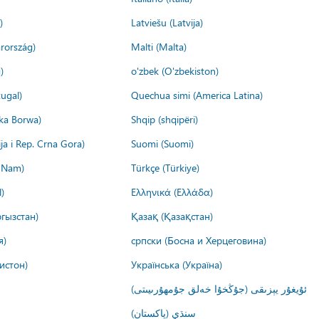
)
Latviešu (Latvija)
rország)
Malti (Malta)
)
o'zbek (O'zbekiston)
ugal)
Quechua simi (America Latina)
ika Borwa)
Shqip (shqipëri)
ija i Rep. Crna Gora)
Suomi (Suomi)
t Nam)
Türkçe (Türkiye)
)
Ελληνικά (Ελλάδα)
гызстан)
Қазақ (Қазақстан)
я)
српски (Босна и Херцеговина)
истон)
Українська (Україна)
ئۇيغۇر يېزىقى (جۇڭخۇا خەلق جۇمھۇرىيىتى)
سنڌي (پاکستان)