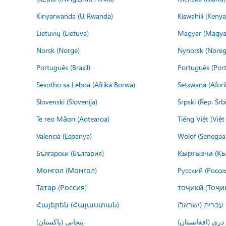
Kinyarwanda (U Rwanda)
Kiswahili (Kenya
Lietuvių (Lietuva)
Magyar (Magya
Norsk (Norge)
Nynorsk (Noreg
Português (Brasil)
Português (Port
Sesotho sa Leboa (Afrika Borwa)
Setswana (Afor
Slovenski (Slovenija)
Srpski (Rep. Srb
Te reo Māori (Aotearoa)
Tiếng Việt (Việ
Valencià (Espanya)
Wolof (Senegaal
Български (България)
Кыргызча (Кы
Монгол (Монгол)
Русский (Росси
Татар (Россия)
тоҷикӣ (Тоҷи
Հայերեն (Հայաստան)
עברית (ישראל)
درى (افغانستان)
پنجابی (پاکستان)