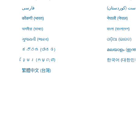
ڕاست (کوردستان
فارسى
नेपाली (नेपाल)
कोंकणी (भारत)
অসমীয়া (ভাৰত)
বাংলা (বাংলাদেশ)
ગુજરાતી (ભારત)
ଓଡ଼ିଆ (ଭାରତ)
ಕನ್ನಡ (ಭಾರತ)
മലയാളം (ഇന്ത
ខ្មែរ (កម្ពុជា)
한국어 (대한민
繁體中文 (台灣)