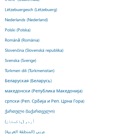
Lëtzebuergesch (Lëtzebuerg)
Nederlands (Nederland)
Polski (Polska)
Română (România)
Slovenčina (Slovenská republika)
Svenska (Sverige)
Türkmen dili (Türkmenistan)
Беларуская (Беларусь)
македонски (Република Македонија)
српски (Реп. Србија и Реп. Црна Гора)
ქართული (საქართველო)
اُردو (پاکستان)
عربي (المنطقة العربية)