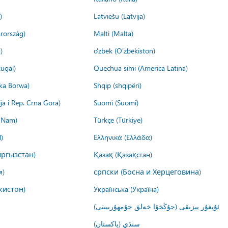
)
Latviešu (Latvija)
rország)
Malti (Malta)
)
o'zbek (O'zbekiston)
ugal)
Quechua simi (America Latina)
ika Borwa)
Shqip (shqipëri)
ija i Rep. Crna Gora)
Suomi (Suomi)
t Nam)
Türkçe (Türkiye)
)
Ελληνικά (Ελλάδα)
ргызстан)
Қазақ (Қазақстан)
я)
српски (Босна и Херцеговина)
кистон)
Українська (Україна)
ئۇيغۇر يېزىقى (جۇڭخۇا خەلق جۇمھۇرىيىتى)
سنڌي (پاکستان)