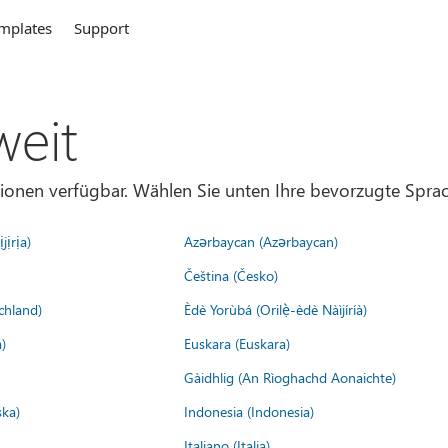
mplates
Support
weit
gionen verfügbar. Wählen Sie unten Ihre bevorzugte Sprac
jịrịa)
Azərbaycan (Azərbaycan)
Čeština (Česko)
chland)
Èdè Yorùbá (Orilẹ̀-èdè Nàìjíríà)
)
Euskara (Euskara)
Gàidhlig (An Rìoghachd Aonaichte)
ska)
Indonesia (Indonesia)
Italiano (Italia)