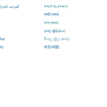
کوردیی ناوە)
ትግርኛ (ኢትዮጵያ)
मराठी (भारत)
বাংলা (ভারত)
தமிழ் (இந்தியா)
്യ)
සිංහල (ශ්‍රී ලංකාව)
中文(中国)
국)