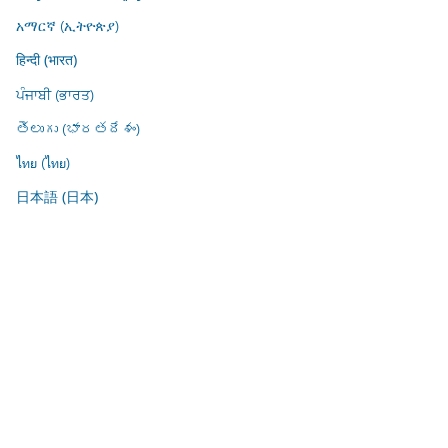
አማርኛ (ኢትዮጵያ)
हिन्दी (भारत)
ਪੰਜਾਬੀ (ਭਾਰਤ)
తెలుగు (భారతదేశం)
ไทย (ไทย)
日本語 (日本)