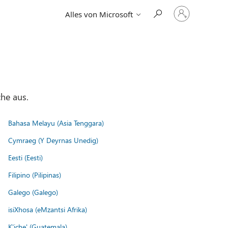
Bei
Alles von Microsoft
Ihrem
Konto
anmelden
he aus.
Bahasa Melayu (Asia Tenggara)
Cymraeg (Y Deyrnas Unedig)
Eesti (Eesti)
Filipino (Pilipinas)
Galego (Galego)
isiXhosa (eMzantsi Afrika)
K'iche' (Guatemala)