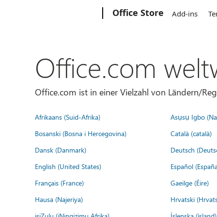
Microsoft
Office Store
Add-ins
Te
Office.com welt
Office.com ist in einer Vielzahl von Ländern/Re
Afrikaans (Suid-Afrika)
Asụsụ Igbo (Naị
Bosanski (Bosna i Hercegovina)
Català (català)
Dansk (Danmark)
Deutsch (Deuts
English (United States)
Español (España
Français (France)
Gaeilge (Éire)
Hausa (Najeriya)
Hrvatski (Hrvat
isiZulu (iNingizimu Afrika)
Íslenska (ísland)