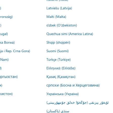
)
Latviešu (Latvija)
rország)
Malti (Malta)
)
o'zbek (O'zbekiston)
ugal)
Quechua simi (America Latina)
ika Borwa)
Shqip (shqipëri)
ija i Rep. Crna Gora)
Suomi (Suomi)
t Nam)
Türkçe (Türkiye)
)
Ελληνικά (Ελλάδα)
ргызстан)
Қазақ (Қазақстан)
я)
српски (Босна и Херцеговина)
кистон)
Українська (Україна)
ئۇيغۇر يېزىقى (جۇڭخۇا خەلق جۇمھۇرىيىتى)
سنڌي (پاکستان)