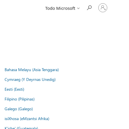
Iniciar
Todo Microsoft
sesión
en
tu
cuenta
Bahasa Melayu (Asia Tenggara)
Cymraeg (Y Deyrnas Unedig)
Eesti (Eesti)
Filipino (Pilipinas)
Galego (Galego)
isiXhosa (eMzantsi Afrika)
K'iche' (Guatemala)