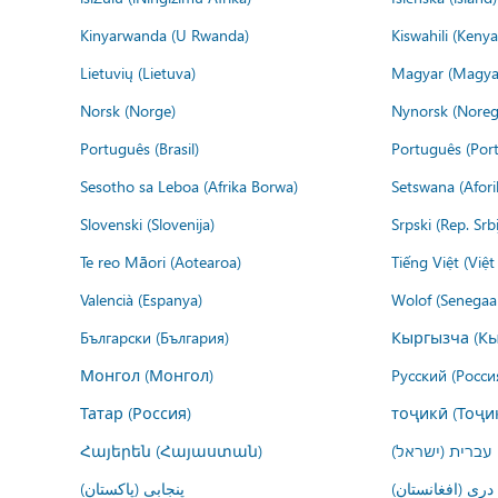
Kinyarwanda (U Rwanda)
Kiswahili (Kenya
Lietuvių (Lietuva)
Magyar (Magya
Norsk (Norge)
Nynorsk (Noreg
Português (Brasil)
Português (Port
Sesotho sa Leboa (Afrika Borwa)
Setswana (Afor
Slovenski (Slovenija)
Srpski (Rep. Srb
Te reo Māori (Aotearoa)
Tiếng Việt (Việ
Valencià (Espanya)
Wolof (Senegaal
Български (България)
Кыргызча (Кы
Монгол (Монгол)
Русский (Росси
Татар (Россия)
тоҷикӣ (Тоҷи
Հայերեն (Հայաստան)
עברית (ישראל)
درى (افغانستان)
پنجابی (پاکستان)