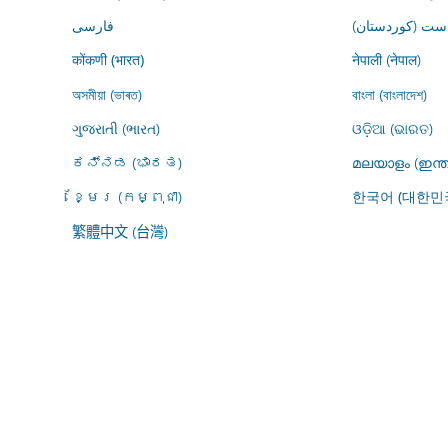
ڕاست (کوردستان
فارسى
नेपाली (नेपाल)
कोंकणी (भारत)
অসমীয়া (ভাৰত)
বাংলা (বাংলাদেশ)
ગુજરાતી (ભારત)
ଓଡ଼ିଆ (ଭାରତ)
ಕನ್ನಡ (ಭಾರತ)
മലയാളം (ഇന്ത
ខ្មែរ (កម្ពុជា)
한국어 (대한민
繁體中文 (台灣)