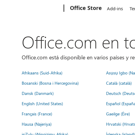
Microsoft
Office Store
Add-ins
Te
Office.com en 
Office.com está disponible en varios países y re
Afrikaans (Suid-Afrika)
Asụsụ Igbo (Naị
Bosanski (Bosna i Hercegovina)
Català (català)
Dansk (Danmark)
Deutsch (Deuts
English (United States)
Español (España
Français (France)
Gaeilge (Éire)
Hausa (Najeriya)
Hrvatski (Hrvat
isiZulu (iNingizimu Afrika)
Íslenska (ísland)