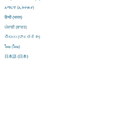
አማርኛ (ኢትዮጵያ)
हिन्दी (भारत)
ਪੰਜਾਬੀ (ਭਾਰਤ)
తెలుగు (భారతదేశం)
ไทย (ไทย)
日本語 (日本)