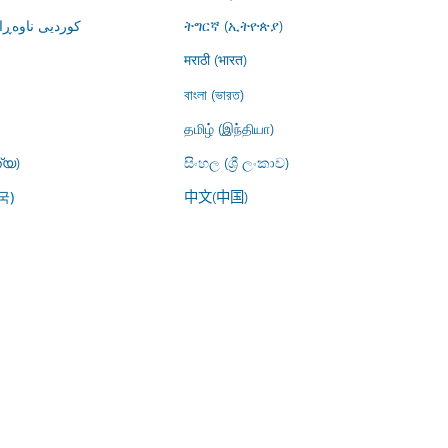
کوردیی ناوە)
ትግርኛ (ኢትዮጵያ)
मराठी (भारत)
বাংলা (ভারত)
தமிழ் (இந்தியா)
്യ)
සිංහල (ශ්‍රී ලංකාව)
中文(中国)
국)