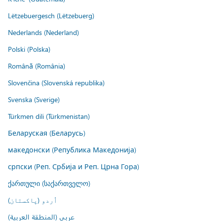
Lëtzebuergesch (Lëtzebuerg)
Nederlands (Nederland)
Polski (Polska)
Română (România)
Slovenčina (Slovenská republika)
Svenska (Sverige)
Türkmen dili (Türkmenistan)
Беларуская (Беларусь)
македонски (Република Македонија)
српски (Реп. Србија и Реп. Црна Гора)
ქართული (საქართველო)
اُردو (پاکستان)
عربي (المنطقة العربية)