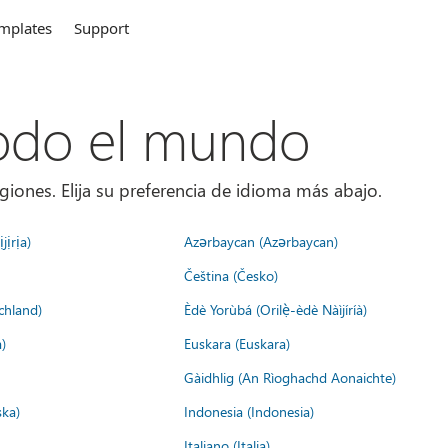
mplates
Support
todo el mundo
giones. Elija su preferencia de idioma más abajo.
jịrịa)
Azərbaycan (Azərbaycan)
Čeština (Česko)
chland)
Èdè Yorùbá (Orilẹ̀-èdè Nàìjíríà)
)
Euskara (Euskara)
Gàidhlig (An Rìoghachd Aonaichte)
ska)
Indonesia (Indonesia)
Italiano (Italia)