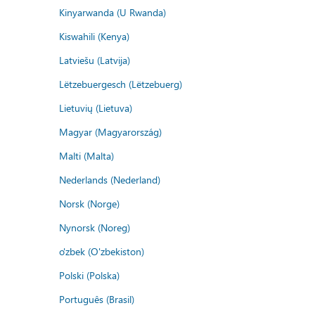
Kinyarwanda (U Rwanda)
Kiswahili (Kenya)
Latviešu (Latvija)
Lëtzebuergesch (Lëtzebuerg)
Lietuvių (Lietuva)
Magyar (Magyarország)
Malti (Malta)
Nederlands (Nederland)
Norsk (Norge)
Nynorsk (Noreg)
o'zbek (O'zbekiston)
Polski (Polska)
Português (Brasil)