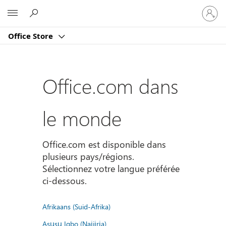
Connect
Microsoft
vous
à
Office Store
votre
compte
Office.com dans
le monde
Office.com est disponible dans
plusieurs pays/régions.
Sélectionnez votre langue préférée
ci-dessous.
Afrikaans (Suid-Afrika)
Asụsụ Igbo (Naịjịrịa)