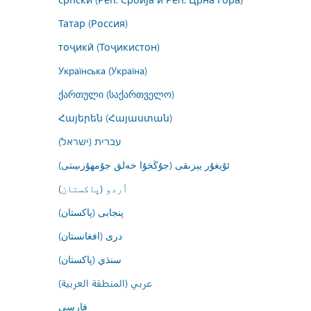
Татар (Россия)
тоҷикӣ (Тоҷикистон)
Українська (Україна)
ქართული (საქართველო)
Հայերեն (Հայաստան)
עברית (ישראל)
ئۇيغۇر يېزىقى (جۇڭخۇا خەلق جۇمھۇرىيىتى)
اُردو (پاکستان)
پنجابی (پاکستان)
درى (افغانستان)
سنڌي (پاکستان)
عربي (المنطقة العربية)
فارسى