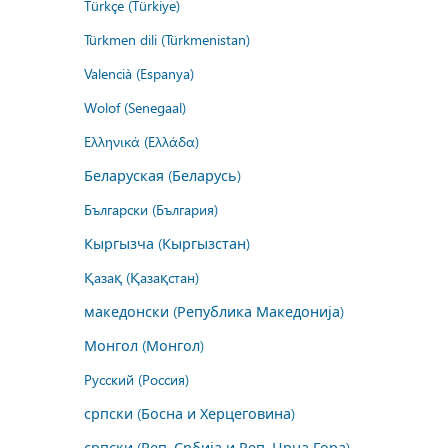
Türkçe (Türkiye)
Türkmen dili (Türkmenistan)
Valencià (Espanya)
Wolof (Senegaal)
Ελληνικά (Ελλάδα)
Беларуская (Беларусь)
Български (България)
Кыргызча (Кыргызстан)
Қазақ (Қазақстан)
македонски (Република Македонија)
Монгол (Монгол)
Русский (Россия)
српски (Босна и Херцеговина)
српски (Реп. Србија и Реп. Црна Гора)