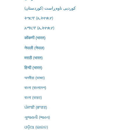
کوردیی ناوەڕاست (کوردستان)
ትግርኛ (ኢትዮጵያ)
አማርኛ (ኢትዮጵያ)
कोंकणी (भारत)
नेपाली (नेपाल)
मराठी (भारत)
हिन्दी (भारत)
অসমীয়া (ভাৰত)
বাংলা (বাংলাদেশ)
বাংলা (ভারত)
ਪੰਜਾਬੀ (ਭਾਰਤ)
ગુજરાતી (ભારત)
ଓଡ଼ିଆ (ଭାରତ)