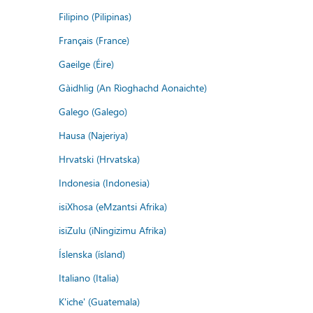
Filipino (Pilipinas)
Français (France)
Gaeilge (Éire)
Gàidhlig (An Rìoghachd Aonaichte)
Galego (Galego)
Hausa (Najeriya)
Hrvatski (Hrvatska)
Indonesia (Indonesia)
isiXhosa (eMzantsi Afrika)
isiZulu (iNingizimu Afrika)
Íslenska (ísland)
Italiano (Italia)
K'iche' (Guatemala)