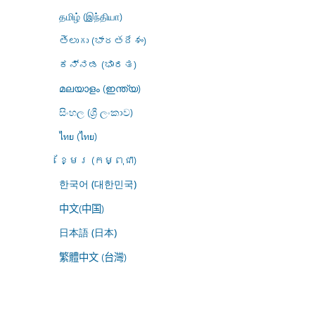
தமிழ் (இந்தியா)
తెలుగు (భారతదేశం)
ಕನ್ನಡ (ಭಾರತ)
മലയാളം (ഇന്ത്യ)
සිංහල (ශ්‍රී ලංකාව)
ไทย (ไทย)
ខ្មែរ (កម្ពុជា)
한국어 (대한민국)
中文(中国)
日本語 (日本)
繁體中文 (台灣)