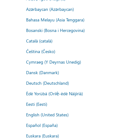
Azərbaycan (Azərbaycan)
Bahasa Melayu (Asia Tenggara)
Bosanski (Bosna i Hercegovina)
Català (català)
Čeština (Česko)
Cymraeg (Y Deyrnas Unedig)
Dansk (Danmark)
Deutsch (Deutschland)
Èdè Yorùbá (Orilẹ̀-èdè Nàìjíríà)
Eesti (Eesti)
English (United States)
Español (España)
Euskara (Euskara)