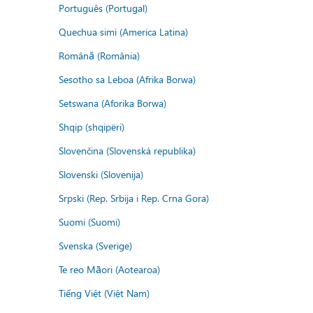
Português (Portugal)
Quechua simi (America Latina)
Română (România)
Sesotho sa Leboa (Afrika Borwa)
Setswana (Aforika Borwa)
Shqip (shqipëri)
Slovenčina (Slovenská republika)
Slovenski (Slovenija)
Srpski (Rep. Srbija i Rep. Crna Gora)
Suomi (Suomi)
Svenska (Sverige)
Te reo Māori (Aotearoa)
Tiếng Việt (Việt Nam)