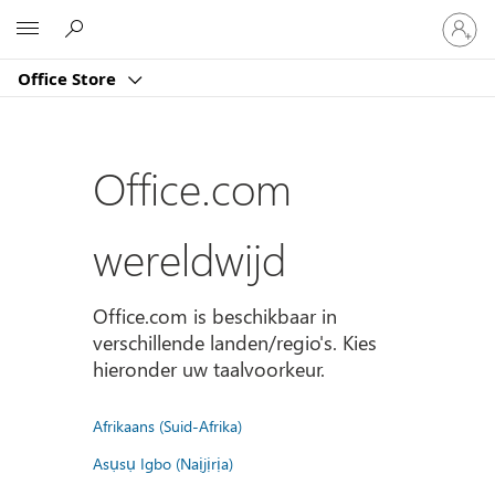
Meld
Microsoft
je
aan
Office Store
bij
je
account
Office.com
wereldwijd
Office.com is beschikbaar in
verschillende landen/regio's. Kies
hieronder uw taalvoorkeur.
Afrikaans (Suid-Afrika)
Asụsụ Igbo (Naịjịrịa)