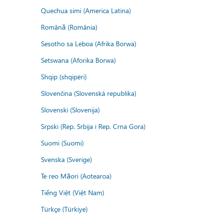
Quechua simi (America Latina)
Română (România)
Sesotho sa Leboa (Afrika Borwa)
Setswana (Aforika Borwa)
Shqip (shqipëri)
Slovenčina (Slovenská republika)
Slovenski (Slovenija)
Srpski (Rep. Srbija i Rep. Crna Gora)
Suomi (Suomi)
Svenska (Sverige)
Te reo Māori (Aotearoa)
Tiếng Việt (Việt Nam)
Türkçe (Türkiye)