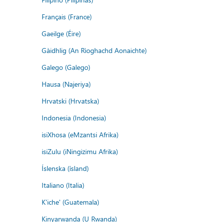
Français (France)
Gaeilge (Éire)
Gàidhlig (An Rìoghachd Aonaichte)
Galego (Galego)
Hausa (Najeriya)
Hrvatski (Hrvatska)
Indonesia (Indonesia)
isiXhosa (eMzantsi Afrika)
isiZulu (iNingizimu Afrika)
Íslenska (ísland)
Italiano (Italia)
K'iche' (Guatemala)
Kinyarwanda (U Rwanda)