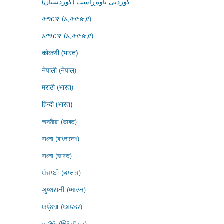
کوردیی ناوەڕاست (کوردستان)
ትግርኛ (ኢትዮጵያ)
አማርኛ (ኢትዮጵያ)
कोंकणी (भारत)
नेपाली (नेपाल)
मराठी (भारत)
हिन्दी (भारत)
অসমীয়া (ভাৰত)
বাংলা (বাংলাদেশ)
বাংলা (ভারত)
ਪੰਜਾਬੀ (ਭਾਰਤ)
ગુજરાતી (ભારત)
ଓଡ଼ିଆ (ଭାରତ)
தமிழ் (இந்தியா)