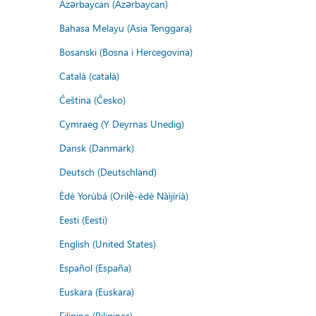
Azərbaycan (Azərbaycan)
Bahasa Melayu (Asia Tenggara)
Bosanski (Bosna i Hercegovina)
Català (català)
Čeština (Česko)
Cymraeg (Y Deyrnas Unedig)
Dansk (Danmark)
Deutsch (Deutschland)
Èdè Yorùbá (Orilẹ̀-èdè Nàìjíríà)
Eesti (Eesti)
English (United States)
Español (España)
Euskara (Euskara)
Filipino (Pilipinas)