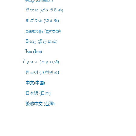
తెలుగు (భారతదేశం)
ಕನ್ನಡ (ಭಾರತ)
മലയാളം (ഇന്ത്യ)
සිංහල (ශ්‍රී ලංකාව)
ไทย (ไทย)
ខ្មែរ (កម្ពុជា)
한국어 (대한민국)
中文(中国)
日本語 (日本)
繁體中文 (台灣)