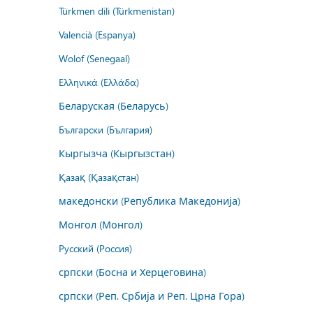
Türkmen dili (Türkmenistan)
Valencià (Espanya)
Wolof (Senegaal)
Ελληνικά (Ελλάδα)
Беларуская (Беларусь)
Български (България)
Кыргызча (Кыргызстан)
Қазақ (Қазақстан)
македонски (Република Македонија)
Монгол (Монгол)
Русский (Россия)
српски (Босна и Херцеговина)
српски (Реп. Србија и Реп. Црна Гора)