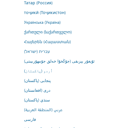
Татар (Россия)
тоҷикӣ (Тоҷикистон)
Українська (Україна)
ქართული (საქართველო)
Հայերեն (Հայաստան)
עברית (ישראל)
ئۇيغۇر يېزىقى (جۇڭخۇا خەلق جۇمھۇرىيىتى)
اُردو (پاکستان)
پنجابی (پاکستان)
درى (افغانستان)
سنڌي (پاکستان)
عربي (المنطقة العربية)
فارسى