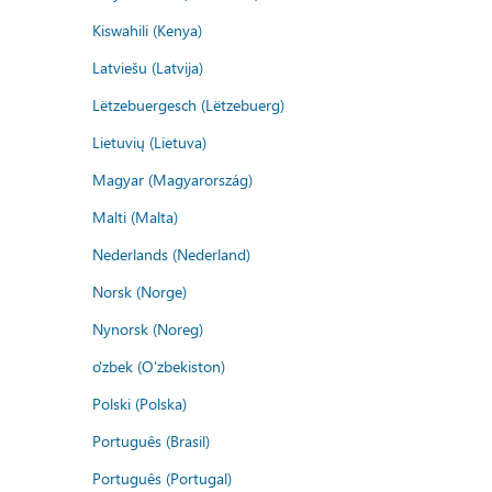
Kiswahili (Kenya)
Latviešu (Latvija)
Lëtzebuergesch (Lëtzebuerg)
Lietuvių (Lietuva)
Magyar (Magyarország)
Malti (Malta)
Nederlands (Nederland)
Norsk (Norge)
Nynorsk (Noreg)
o'zbek (O'zbekiston)
Polski (Polska)
Português (Brasil)
Português (Portugal)