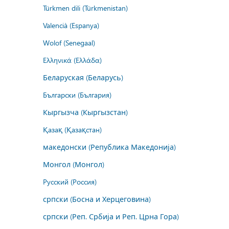
Türkmen dili (Türkmenistan)
Valencià (Espanya)
Wolof (Senegaal)
Ελληνικά (Ελλάδα)
Беларуская (Беларусь)
Български (България)
Кыргызча (Кыргызстан)
Қазақ (Қазақстан)
македонски (Република Македонија)
Монгол (Монгол)
Русский (Россия)
српски (Босна и Херцеговина)
српски (Реп. Србија и Реп. Црна Гора)