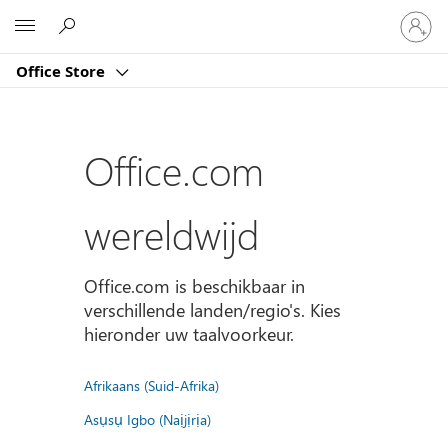
Meld
Microsoft
je
aan
Office Store
bij
je
account
Office.com
wereldwijd
Office.com is beschikbaar in
verschillende landen/regio's. Kies
hieronder uw taalvoorkeur.
Afrikaans (Suid-Afrika)
Asụsụ Igbo (Naịjịrịa)