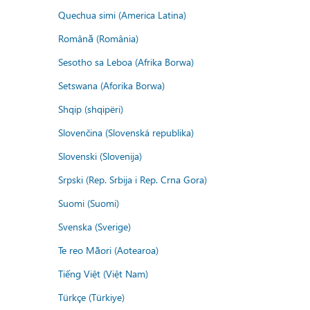
Quechua simi (America Latina)
Română (România)
Sesotho sa Leboa (Afrika Borwa)
Setswana (Aforika Borwa)
Shqip (shqipëri)
Slovenčina (Slovenská republika)
Slovenski (Slovenija)
Srpski (Rep. Srbija i Rep. Crna Gora)
Suomi (Suomi)
Svenska (Sverige)
Te reo Māori (Aotearoa)
Tiếng Việt (Việt Nam)
Türkçe (Türkiye)