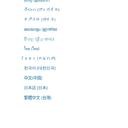
తెలుగు (భారతదేశం)
ಕನ್ನಡ (ಭಾರತ)
മലയാളം (ഇന്ത്യ)
සිංහල (ශ්‍රී ලංකාව)
ไทย (ไทย)
ខ្មែរ (កម្ពុជា)
한국어 (대한민국)
中文(中国)
日本語 (日本)
繁體中文 (台灣)