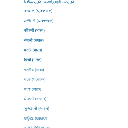
کوردیی ناوەڕاست (کوردستان)
ትግርኛ (ኢትዮጵያ)
አማርኛ (ኢትዮጵያ)
कोंकणी (भारत)
नेपाली (नेपाल)
मराठी (भारत)
हिन्दी (भारत)
অসমীয়া (ভাৰত)
বাংলা (বাংলাদেশ)
বাংলা (ভারত)
ਪੰਜਾਬੀ (ਭਾਰਤ)
ગુજરાતી (ભારત)
ଓଡ଼ିଆ (ଭାରତ)
தமிழ் (இந்தியா)