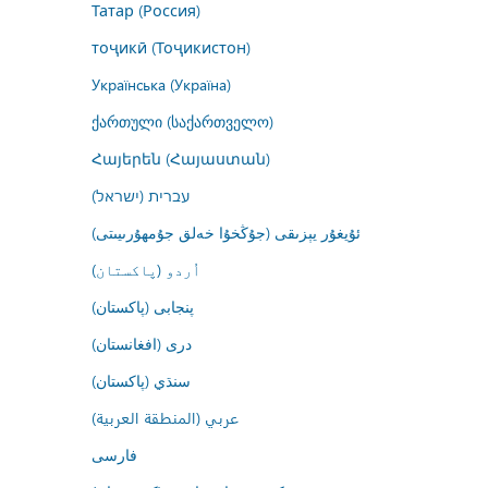
Татар (Россия)
тоҷикӣ (Тоҷикистон)
Українська (Україна)
ქართული (საქართველო)
Հայերեն (Հայաստան)
עברית (ישראל)
ئۇيغۇر يېزىقى (جۇڭخۇا خەلق جۇمھۇرىيىتى)
اُردو (پاکستان)
پنجابی (پاکستان)
درى (افغانستان)
سنڌي (پاکستان)
عربي (المنطقة العربية)
فارسى