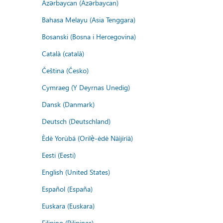
Azərbaycan (Azərbaycan)
Bahasa Melayu (Asia Tenggara)
Bosanski (Bosna i Hercegovina)
Català (català)
Čeština (Česko)
Cymraeg (Y Deyrnas Unedig)
Dansk (Danmark)
Deutsch (Deutschland)
Èdè Yorùbá (Orilẹ̀-èdè Nàìjíríà)
Eesti (Eesti)
English (United States)
Español (España)
Euskara (Euskara)
Filipino (Pilipinas)