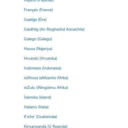
Français (France)
Gaeilge (Éire)
Gàidhlig (An Rìoghachd Aonaichte)
Galego (Galego)
Hausa (Najeriya)
Hrvatski (Hrvatska)
Indonesia (Indonesia)
isiXhosa (eMzantsi Afrika)
isiZulu (iNingizimu Afrika)
Íslenska (ísland)
Italiano (Italia)
K'iche' (Guatemala)
Kinyarwanda (U Rwanda)