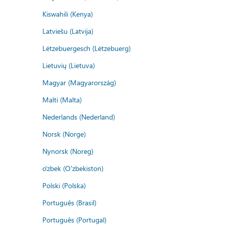
Kiswahili (Kenya)
Latviešu (Latvija)
Lëtzebuergesch (Lëtzebuerg)
Lietuvių (Lietuva)
Magyar (Magyarország)
Malti (Malta)
Nederlands (Nederland)
Norsk (Norge)
Nynorsk (Noreg)
o'zbek (O'zbekiston)
Polski (Polska)
Português (Brasil)
Português (Portugal)