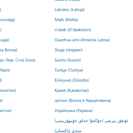
)
Latviešu (Latvija)
rország)
Malti (Malta)
)
o'zbek (O'zbekiston)
ugal)
Quechua simi (America Latina)
ika Borwa)
Shqip (shqipëri)
ija i Rep. Crna Gora)
Suomi (Suomi)
t Nam)
Türkçe (Türkiye)
)
Ελληνικά (Ελλάδα)
гызстан)
Қазақ (Қазақстан)
я)
српски (Босна и Херцеговина)
истон)
Українська (Україна)
ئۇيغۇر يېزىقى (جۇڭخۇا خەلق جۇمھۇرىيىتى)
سنڌي (پاکستان)