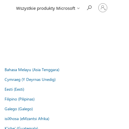
Zaloguj
Wszystkie produkty Microsoft
się
do
swojego
konta
Bahasa Melayu (Asia Tenggara)
Cymraeg (Y Deyrnas Unedig)
Eesti (Eesti)
Filipino (Pilipinas)
Galego (Galego)
isiXhosa (eMzantsi Afrika)
K'iche' (Guatemala)