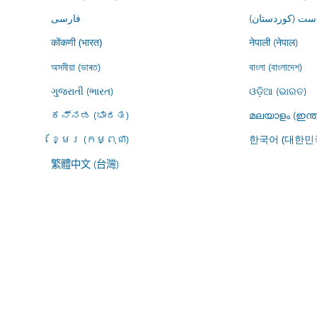
ڕاست (کوردستان
فارسى
नेपाली (नेपाल)
कोंकणी (भारत)
অসমীয়া (ভাৰত)
বাংলা (বাংলাদেশ)
ગુજરાતી (ભારત)
ଓଡ଼ିଆ (ଭାରତ)
ಕನ್ನಡ (ಭಾರತ)
മലയാളം (ഇന്ത
ខ្មែរ (កម្ពុជា)
한국어 (대한민
繁體中文 (台灣)