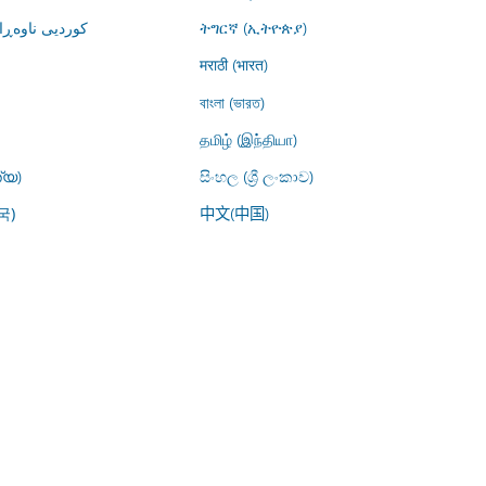
کوردیی ناوە)
ትግርኛ (ኢትዮጵያ)
मराठी (भारत)
বাংলা (ভারত)
தமிழ் (இந்தியா)
്യ)
සිංහල (ශ්‍රී ලංකාව)
中文(中国)
국)