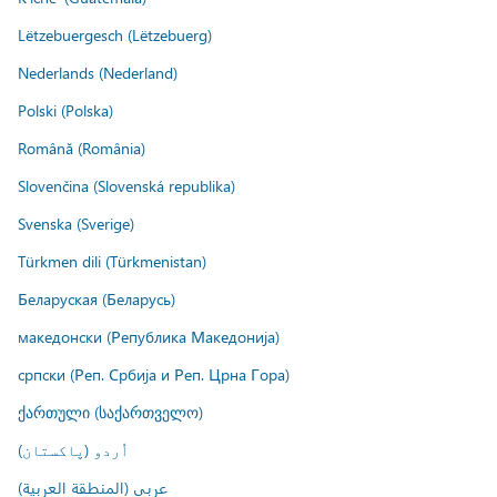
Lëtzebuergesch (Lëtzebuerg)
Nederlands (Nederland)
Polski (Polska)
Română (România)
Slovenčina (Slovenská republika)
Svenska (Sverige)
Türkmen dili (Türkmenistan)
Беларуская (Беларусь)
македонски (Република Македонија)
српски (Реп. Србија и Реп. Црна Гора)
ქართული (საქართველო)
اُردو (پاکستان)
عربي (المنطقة العربية)