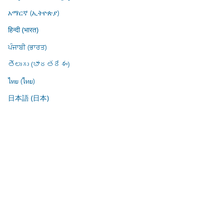
አማርኛ (ኢትዮጵያ)
हिन्दी (भारत)
ਪੰਜਾਬੀ (ਭਾਰਤ)
తెలుగు (భారతదేశం)
ไทย (ไทย)
日本語 (日本)