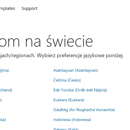
mplates
Support
com na świecie
jach/regionach. Wybierz preferencje językowe poniżej.
jịrịa)
Azərbaycan (Azərbaycan)
Čeština (Česko)
chland)
Èdè Yorùbá (Orilẹ̀-èdè Nàìjíríà)
)
Euskara (Euskara)
Gàidhlig (An Rìoghachd Aonaichte)
ska)
Indonesia (Indonesia)
Italiano (Italia)