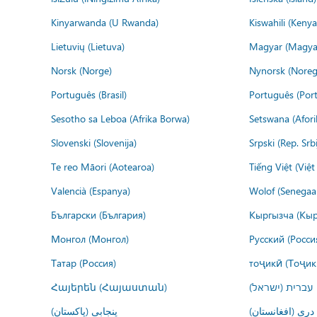
Kinyarwanda (U Rwanda)
Kiswahili (Kenya
Lietuvių (Lietuva)
Magyar (Magya
Norsk (Norge)
Nynorsk (Noreg
Português (Brasil)
Português (Port
Sesotho sa Leboa (Afrika Borwa)
Setswana (Afor
Slovenski (Slovenija)
Srpski (Rep. Srb
Te reo Māori (Aotearoa)
Tiếng Việt (Việ
Valencià (Espanya)
Wolof (Senegaal
Български (България)
Кыргызча (Кыр
Монгол (Монгол)
Русский (Росси
Татар (Россия)
тоҷикӣ (Тоҷик
Հայերեն (Հայաստան)
עברית (ישראל)
درى (افغانستان)
پنجابی (پاکستان)