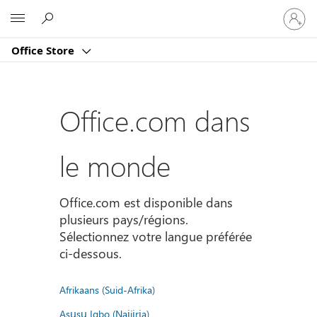
Connect
Microsoft
vous
à
Office Store
votre
compte
Office.com dans
le monde
Office.com est disponible dans
plusieurs pays/régions.
Sélectionnez votre langue préférée
ci-dessous.
Afrikaans (Suid-Afrika)
Asụsụ Igbo (Naịjịrịa)