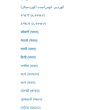
کوردیی ناوەڕاست (کوردستان)
ትግርኛ (ኢትዮጵያ)
አማርኛ (ኢትዮጵያ)
कोंकणी (भारत)
नेपाली (नेपाल)
मराठी (भारत)
हिन्दी (भारत)
অসমীয়া (ভাৰত)
বাংলা (বাংলাদেশ)
বাংলা (ভারত)
ਪੰਜਾਬੀ (ਭਾਰਤ)
ગુજરાતી (ભારત)
ଓଡ଼ିଆ (ଭାରତ)