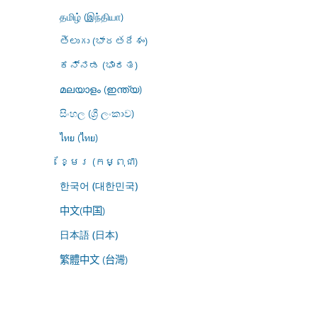
தமிழ் (இந்தியா)
తెలుగు (భారతదేశం)
ಕನ್ನಡ (ಭಾರತ)
മലയാളം (ഇന്ത്യ)
සිංහල (ශ්‍රී ලංකාව)
ไทย (ไทย)
ខ្មែរ (កម្ពុជា)
한국어 (대한민국)
中文(中国)
日本語 (日本)
繁體中文 (台灣)