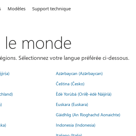
s
Modèles
Support technique
s le monde
égions. Sélectionnez votre langue préférée ci-dessous.
jịrịa)
Azərbaycan (Azərbaycan)
Čeština (Česko)
chland)
Èdè Yorùbá (Orilẹ̀-èdè Nàìjíríà)
)
Euskara (Euskara)
Gàidhlig (An Rìoghachd Aonaichte)
ska)
Indonesia (Indonesia)
Italiano (Italia)