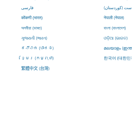
ڕاست (کوردستان
فارسى
नेपाली (नेपाल)
कोंकणी (भारत)
অসমীয়া (ভাৰত)
বাংলা (বাংলাদেশ)
ગુજરાતી (ભારત)
ଓଡ଼ିଆ (ଭାରତ)
ಕನ್ನಡ (ಭಾರತ)
മലയാളം (ഇന്ത
ខ្មែរ (កម្ពុជា)
한국어 (대한민
繁體中文 (台灣)