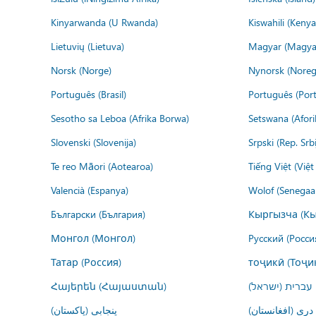
Kinyarwanda (U Rwanda)
Kiswahili (Kenya
Lietuvių (Lietuva)
Magyar (Magya
Norsk (Norge)
Nynorsk (Noreg
Português (Brasil)
Português (Port
Sesotho sa Leboa (Afrika Borwa)
Setswana (Afor
Slovenski (Slovenija)
Srpski (Rep. Srb
Te reo Māori (Aotearoa)
Tiếng Việt (Việ
Valencià (Espanya)
Wolof (Senegaal
Български (България)
Кыргызча (Кы
Монгол (Монгол)
Русский (Росси
Татар (Россия)
тоҷикӣ (Тоҷи
Հայերեն (Հայաստան)
עברית (ישראל)
درى (افغانستان)
پنجابی (پاکستان)