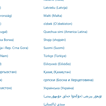
)
Latviešu (Latvija)
rország)
Malti (Malta)
)
o'zbek (O'zbekiston)
ugal)
Quechua simi (America Latina)
ika Borwa)
Shqip (shqipëri)
ija i Rep. Crna Gora)
Suomi (Suomi)
t Nam)
Türkçe (Türkiye)
)
Ελληνικά (Ελλάδα)
ргызстан)
Қазақ (Қазақстан)
я)
српски (Босна и Херцеговина)
кистон)
Українська (Україна)
ئۇيغۇر يېزىقى (جۇڭخۇا خەلق جۇمھۇرىيىتى)
سنڌي (پاکستان)