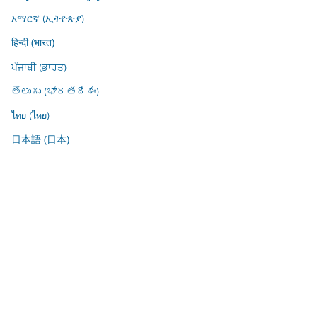
አማርኛ (ኢትዮጵያ)
हिन्दी (भारत)
ਪੰਜਾਬੀ (ਭਾਰਤ)
తెలుగు (భారతదేశం)
ไทย (ไทย)
日本語 (日本)