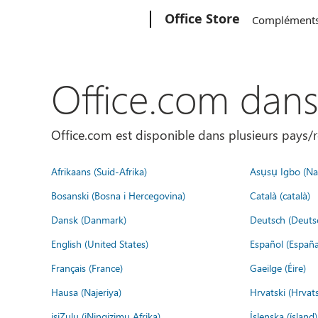
Microsoft
Office Store
Complément
Office.com dan
Office.com est disponible dans plusieurs pays/r
Afrikaans (Suid-Afrika)
Asụsụ Igbo (Naị
Bosanski (Bosna i Hercegovina)
Català (català)
Dansk (Danmark)
Deutsch (Deuts
English (United States)
Español (España
Français (France)
Gaeilge (Éire)
Hausa (Najeriya)
Hrvatski (Hrvat
isiZulu (iNingizimu Afrika)
Íslenska (ísland)