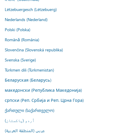
Lëtzebuergesch (Lëtzebuerg)
Nederlands (Nederland)
Polski (Polska)
Română (România)
Slovenčina (Slovenská republika)
Svenska (Sverige)
Türkmen dili (Türkmenistan)
Беларуская (Беларусь)
македонски (Република Македонија)
српски (Реп. Србија и Реп. Црна Гора)
ქართული (საქართველო)
اُردو (پاکستان)
عربي (المنطقة العربية)