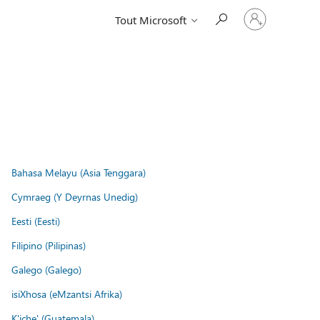
Connectez-
Tout Microsoft
vous
à
votre
compte
Bahasa Melayu (Asia Tenggara)
Cymraeg (Y Deyrnas Unedig)
Eesti (Eesti)
Filipino (Pilipinas)
Galego (Galego)
isiXhosa (eMzantsi Afrika)
K'iche' (Guatemala)