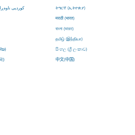
کوردیی ناوە)
ትግርኛ (ኢትዮጵያ)
मराठी (भारत)
বাংলা (ভারত)
தமிழ் (இந்தியா)
്യ)
සිංහල (ශ්‍රී ලංකාව)
中文(中国)
국)