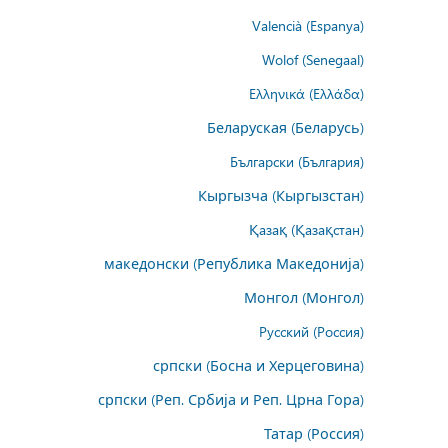
Valencià (Espanya)
Wolof (Senegaal)
Ελληνικά (Ελλάδα)
Беларуская (Беларусь)
Български (България)
Кыргызча (Кыргызстан)
Қазақ (Қазақстан)
македонски (Република Македонија)
Монгол (Монгол)
Русский (Россия)
српски (Босна и Херцеговина)
српски (Реп. Србија и Реп. Црна Гора)
Татар (Россия)