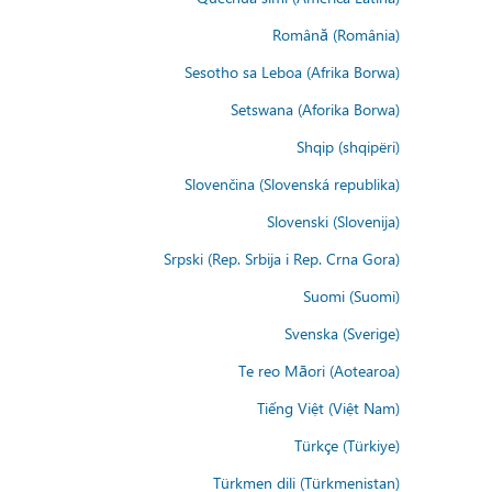
Română (România)
Sesotho sa Leboa (Afrika Borwa)
Setswana (Aforika Borwa)
Shqip (shqipëri)
Slovenčina (Slovenská republika)
Slovenski (Slovenija)
Srpski (Rep. Srbija i Rep. Crna Gora)
Suomi (Suomi)
Svenska (Sverige)
Te reo Māori (Aotearoa)
Tiếng Việt (Việt Nam)
Türkçe (Türkiye)
Türkmen dili (Türkmenistan)