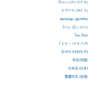
తెలుగు (భారతదేశం)
ಕನ್ನಡ (ಭಾರತ)
മലയാളം (ഇന്ത്യ)
සිංහල (ශ්‍රී ලංකාව)
ไทย (ไทย)
ខ្មែរ (កម្ពុជា)
한국어 (대한민국)
中文(中国)
日本語 (日本)
繁體中文 (台灣)