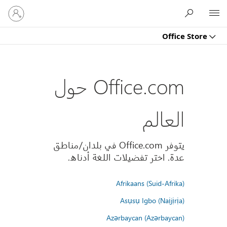
تسجيل
Microsoft
الدخول
إلى
Office Store
حسابك
Office.com حول
العالم
يتوفر Office.com في بلدان/مناطق
عدة. اختر تفضيلات اللغة أدناه.
Afrikaans (Suid-Afrika)
Asụsụ Igbo (Naịjịrịa)
Azərbaycan (Azərbaycan)