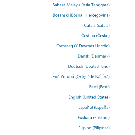
Bahasa Melayu (Asia Tenggara)
Bosanski (Bosna i Hercegovina)
Català (català)
Čeština (Česko)
Cymraeg (Y Deyrnas Unedig)
Dansk (Danmark)
Deutsch (Deutschland)
Èdè Yorùbá (Orilẹ̀-èdè Nàìjíríà)
Eesti (Eesti)
English (United States)
Español (España)
Euskara (Euskara)
Filipino (Pilipinas)