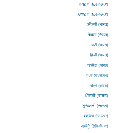
ትግርኛ (ኢትዮጵያ)
አማርኛ (ኢትዮጵያ)
कोंकणी (भारत)
नेपाली (नेपाल)
मराठी (भारत)
हिन्दी (भारत)
অসমীয়া (ভাৰত)
বাংলা (বাংলাদেশ)
বাংলা (ভারত)
ਪੰਜਾਬੀ (ਭਾਰਤ)
ગુજરાતી (ભારત)
ଓଡ଼ିଆ (ଭାରତ)
தமிழ் (இந்தியா)