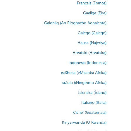
Français (France)
Gaeilge (Éire)
Gàidhlig (An Rìoghachd Aonaichte)
Galego (Galego)
Hausa (Najeriya)
Hrvatski (Hrvatska)
Indonesia (Indonesia)
isiXhosa (eMzantsi Afrika)
isiZulu (iNingizimu Afrika)
Íslenska (ísland)
Italiano (Italia)
K'iche' (Guatemala)
Kinyarwanda (U Rwanda)