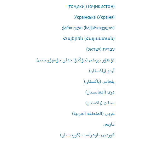
тоҷикӣ (Тоҷикистон)
Українська (Україна)
ქართული (საქართველო)
Հայերեն (Հայաստան)
עברית (ישראל)
ئۇيغۇر يېزىقى (جۇڭخۇا خەلق جۇمھۇرىيىتى)
اُردو (پاکستان)
پنجابی (پاکستان)
درى (افغانستان)
سنڌي (پاکستان)
عربي (المنطقة العربية)
فارسى
کوردیی ناوەڕاست (کوردستان)