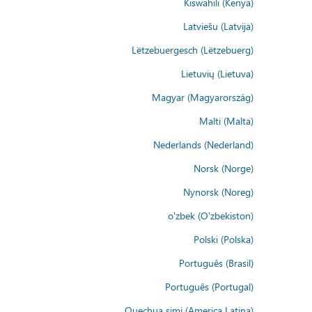
Kiswahili (Kenya)
Latviešu (Latvija)
Lëtzebuergesch (Lëtzebuerg)
Lietuvių (Lietuva)
Magyar (Magyarország)
Malti (Malta)
Nederlands (Nederland)
Norsk (Norge)
Nynorsk (Noreg)
o'zbek (O'zbekiston)
Polski (Polska)
Português (Brasil)
Português (Portugal)
Quechua simi (America Latina)