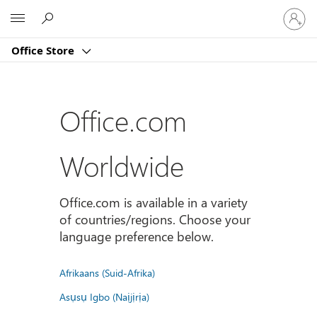
Sign
Microsoft
in
to
Office Store
your
account
Office.com
Worldwide
Office.com is available in a variety
of countries/regions. Choose your
language preference below.
Afrikaans (Suid-Afrika)
Asụsụ Igbo (Naịjịrịa)