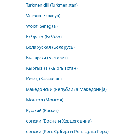
Türkmen dili (Türkmenistan)
Valencià (Espanya)
Wolof (Senegaal)
Ελληνικά (Ελλάδα)
Беларуская (Беларусь)
Български (България)
Кыргызча (Кыргызстан)
Қазақ (Қазақстан)
македонски (Република Македонија)
Монгол (Монгол)
Русский (Россия)
српски (Босна и Херцеговина)
српски (Реп. Србија и Реп. Црна Гора)