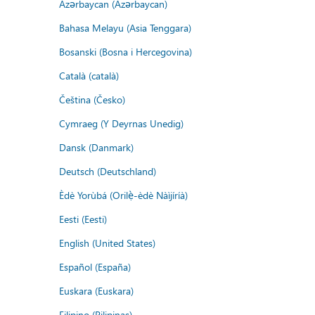
Azərbaycan (Azərbaycan)
Bahasa Melayu (Asia Tenggara)
Bosanski (Bosna i Hercegovina)
Català (català)
Čeština (Česko)
Cymraeg (Y Deyrnas Unedig)
Dansk (Danmark)
Deutsch (Deutschland)
Èdè Yorùbá (Orilẹ̀-èdè Nàìjíríà)
Eesti (Eesti)
English (United States)
Español (España)
Euskara (Euskara)
Filipino (Pilipinas)