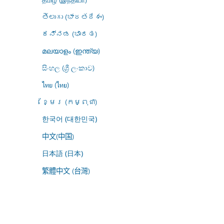
తెలుగు (భారతదేశం)
ಕನ್ನಡ (ಭಾರತ)
മലയാളം (ഇന്ത്യ)
සිංහල (ශ්‍රී ලංකාව)
ไทย (ไทย)
ខ្មែរ (កម្ពុជា)
한국어 (대한민국)
中文(中国)
日本語 (日本)
繁體中文 (台灣)