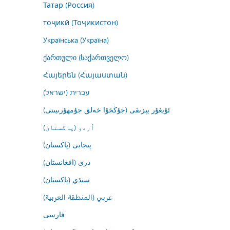
Татар (Россия)
тоҷикӣ (Тоҷикистон)
Українська (Україна)
ქართული (საქართველო)
Հայերեն (Հայաստան)
עברית (ישראל)
ئۇيغۇر يېزىقى (جۇڭخۇا خەلق جۇمھۇرىيىتى)
اُردو (پاکستان)
پنجابی (پاکستان)
درى (افغانستان)
سنڌي (پاکستان)
عربي (المنطقة العربية)
فارسى