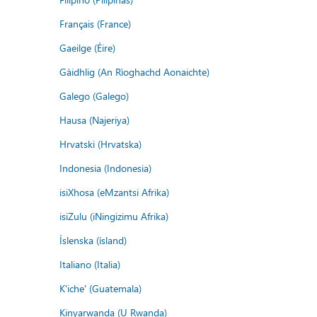
Français (France)
Gaeilge (Éire)
Gàidhlig (An Rìoghachd Aonaichte)
Galego (Galego)
Hausa (Najeriya)
Hrvatski (Hrvatska)
Indonesia (Indonesia)
isiXhosa (eMzantsi Afrika)
isiZulu (iNingizimu Afrika)
Íslenska (ísland)
Italiano (Italia)
K'iche' (Guatemala)
Kinyarwanda (U Rwanda)