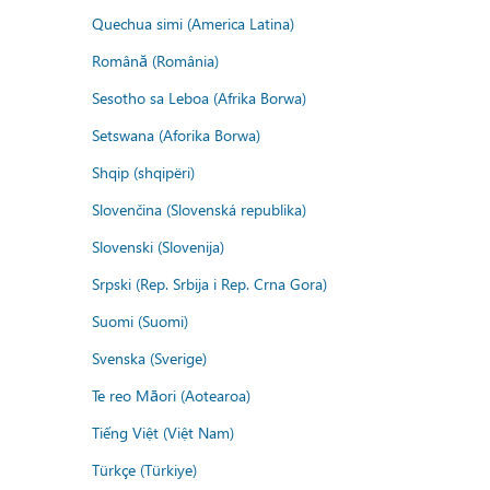
Quechua simi (America Latina)
Română (România)
Sesotho sa Leboa (Afrika Borwa)
Setswana (Aforika Borwa)
Shqip (shqipëri)
Slovenčina (Slovenská republika)
Slovenski (Slovenija)
Srpski (Rep. Srbija i Rep. Crna Gora)
Suomi (Suomi)
Svenska (Sverige)
Te reo Māori (Aotearoa)
Tiếng Việt (Việt Nam)
Türkçe (Türkiye)