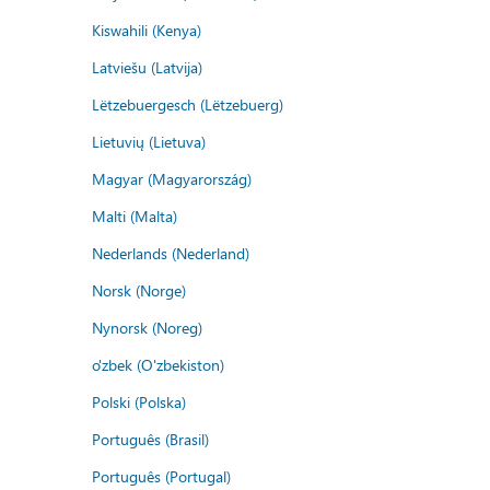
Kiswahili (Kenya)
Latviešu (Latvija)
Lëtzebuergesch (Lëtzebuerg)
Lietuvių (Lietuva)
Magyar (Magyarország)
Malti (Malta)
Nederlands (Nederland)
Norsk (Norge)
Nynorsk (Noreg)
o'zbek (O'zbekiston)
Polski (Polska)
Português (Brasil)
Português (Portugal)