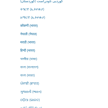
کوردیی ناوەڕاست (کوردستان)
ትግርኛ (ኢትዮጵያ)
አማርኛ (ኢትዮጵያ)
कोंकणी (भारत)
नेपाली (नेपाल)
मराठी (भारत)
हिन्दी (भारत)
অসমীয়া (ভাৰত)
বাংলা (বাংলাদেশ)
বাংলা (ভারত)
ਪੰਜਾਬੀ (ਭਾਰਤ)
ગુજરાતી (ભારત)
ଓଡ଼ିଆ (ଭାରତ)
தமிழ் (இந்தியா)