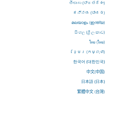
తెలుగు (భారతదేశం)
ಕನ್ನಡ (ಭಾರತ)
മലയാളം (ഇന്ത്യ)
සිංහල (ශ්‍රී ලංකාව)
ไทย (ไทย)
ខ្មែរ (កម្ពុជា)
한국어 (대한민국)
中文(中国)
日本語 (日本)
繁體中文 (台灣)