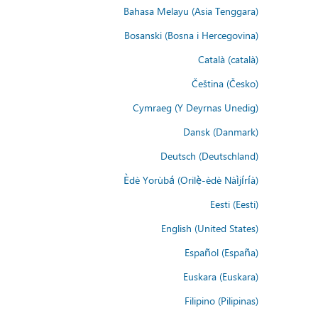
Bahasa Melayu (Asia Tenggara)
Bosanski (Bosna i Hercegovina)
Català (català)
Čeština (Česko)
Cymraeg (Y Deyrnas Unedig)
Dansk (Danmark)
Deutsch (Deutschland)
Èdè Yorùbá (Orilẹ̀-èdè Nàìjíríà)
Eesti (Eesti)
English (United States)
Español (España)
Euskara (Euskara)
Filipino (Pilipinas)