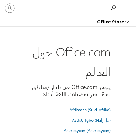
تسجيل
Microsoft
الدخول
إلى
Office Store
حسابك
Office.com حول
العالم
يتوفر Office.com في بلدان/مناطق
عدة. اختر تفضيلات اللغة أدناه.
Afrikaans (Suid-Afrika)
Asụsụ Igbo (Naịjịrịa)
Azərbaycan (Azərbaycan)