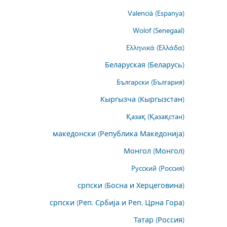
Valencià (Espanya)
Wolof (Senegaal)
Ελληνικά (Ελλάδα)
Беларуская (Беларусь)
Български (България)
Кыргызча (Кыргызстан)
Қазақ (Қазақстан)
македонски (Република Македонија)
Монгол (Монгол)
Русский (Россия)
српски (Босна и Херцеговина)
српски (Реп. Србија и Реп. Црна Гора)
Татар (Россия)