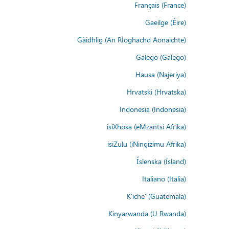
Français (France)
Gaeilge (Éire)
Gàidhlig (An Rìoghachd Aonaichte)
Galego (Galego)
Hausa (Najeriya)
Hrvatski (Hrvatska)
Indonesia (Indonesia)
isiXhosa (eMzantsi Afrika)
isiZulu (iNingizimu Afrika)
Íslenska (ísland)
Italiano (Italia)
K'iche' (Guatemala)
Kinyarwanda (U Rwanda)