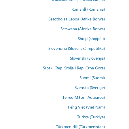
Română (România)
Sesotho sa Leboa (Afrika Borwa)
Setswana (Aforika Borwa)
Shqip (shqipëri)
Slovenčina (Slovenská republika)
Slovenski (Slovenija)
Srpski (Rep. Srbija i Rep. Crna Gora)
Suomi (Suomi)
Svenska (Sverige)
Te reo Māori (Aotearoa)
Tiếng Việt (Việt Nam)
Türkçe (Türkiye)
Türkmen dili (Türkmenistan)