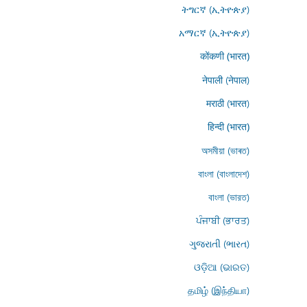
ትግርኛ (ኢትዮጵያ)
አማርኛ (ኢትዮጵያ)
कोंकणी (भारत)
नेपाली (नेपाल)
मराठी (भारत)
हिन्दी (भारत)
অসমীয়া (ভাৰত)
বাংলা (বাংলাদেশ)
বাংলা (ভারত)
ਪੰਜਾਬੀ (ਭਾਰਤ)
ગુજરાતી (ભારત)
ଓଡ଼ିଆ (ଭାରତ)
தமிழ் (இந்தியா)