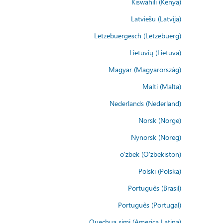
Kiswahili (Kenya)
Latviešu (Latvija)
Lëtzebuergesch (Lëtzebuerg)
Lietuvių (Lietuva)
Magyar (Magyarország)
Malti (Malta)
Nederlands (Nederland)
Norsk (Norge)
Nynorsk (Noreg)
o'zbek (O'zbekiston)
Polski (Polska)
Português (Brasil)
Português (Portugal)
Quechua simi (America Latina)