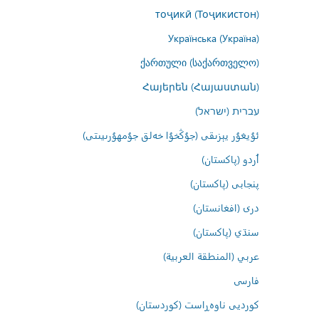
тоҷикӣ (Тоҷикистон)
Українська (Україна)
ქართული (საქართველო)
Հայերեն (Հայաստան)
עברית (ישראל)
ئۇيغۇر يېزىقى (جۇڭخۇا خەلق جۇمھۇرىيىتى)
اُردو (پاکستان)
پنجابی (پاکستان)
درى (افغانستان)
سنڌي (پاکستان)
عربي (المنطقة العربية)
فارسى
کوردیی ناوەڕاست (کوردستان)