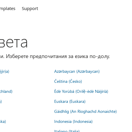
mplates
Support
вета
и. Изберете предпочитания за езика по-долу.
jịrịa)
Azərbaycan (Azərbaycan)
Čeština (Česko)
chland)
Èdè Yorùbá (Orilẹ̀-èdè Nàìjíríà)
)
Euskara (Euskara)
Gàidhlig (An Rìoghachd Aonaichte)
ska)
Indonesia (Indonesia)
Italiano (Italia)