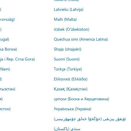
)
Latviešu (Latvija)
rország)
Malti (Malta)
)
o'zbek (O'zbekiston)
ugal)
Quechua simi (America Latina)
ika Borwa)
Shqip (shqipëri)
ija i Rep. Crna Gora)
Suomi (Suomi)
t Nam)
Türkçe (Türkiye)
)
Ελληνικά (Ελλάδα)
гызстан)
Қазақ (Қазақстан)
я)
српски (Босна и Херцеговина)
истон)
Українська (Україна)
ئۇيغۇر يېزىقى (جۇڭخۇا خەلق جۇمھۇرىيىتى)
سنڌي (پاکستان)