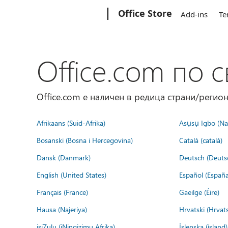
Microsoft
Office Store
Add-ins
Te
Office.com по с
Office.com е наличен в редица страни/регион
Afrikaans (Suid-Afrika)
Asụsụ Igbo (Naị
Bosanski (Bosna i Hercegovina)
Català (català)
Dansk (Danmark)
Deutsch (Deuts
English (United States)
Español (España
Français (France)
Gaeilge (Éire)
Hausa (Najeriya)
Hrvatski (Hrvat
isiZulu (iNingizimu Afrika)
Íslenska (ísland)