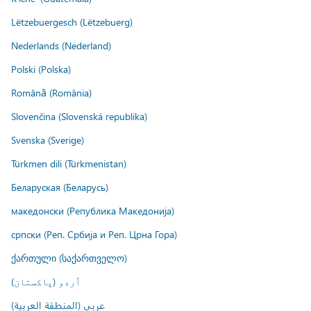
Lëtzebuergesch (Lëtzebuerg)
Nederlands (Nederland)
Polski (Polska)
Română (România)
Slovenčina (Slovenská republika)
Svenska (Sverige)
Türkmen dili (Türkmenistan)
Беларуская (Беларусь)
македонски (Република Македонија)
српски (Реп. Србија и Реп. Црна Гора)
ქართული (საქართველო)
اُردو (پاکستان)
عربي (المنطقة العربية)