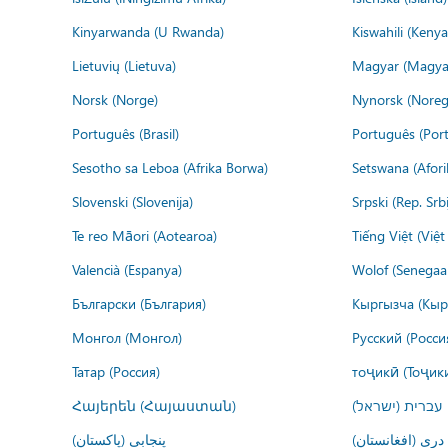
Kinyarwanda (U Rwanda)
Kiswahili (Kenya
Lietuvių (Lietuva)
Magyar (Magya
Norsk (Norge)
Nynorsk (Noreg
Português (Brasil)
Português (Port
Sesotho sa Leboa (Afrika Borwa)
Setswana (Afor
Slovenski (Slovenija)
Srpski (Rep. Srb
Te reo Māori (Aotearoa)
Tiếng Việt (Việ
Valencià (Espanya)
Wolof (Senegaal
Български (България)
Кыргызча (Кыр
Монгол (Монгол)
Русский (Росси
Татар (Россия)
тоҷикӣ (Тоҷик
Հայերեն (Հայաստան)
עברית (ישראל)
درى (افغانستان)
پنجابی (پاکستان)