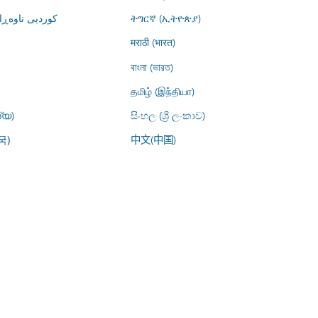
کوردیی ناوە)
ትግርኛ (ኢትዮጵያ)
मराठी (भारत)
বাংলা (ভারত)
தமிழ் (இந்தியா)
്യ)
සිංහල (ශ්‍රී ලංකාව)
中文(中国)
국)