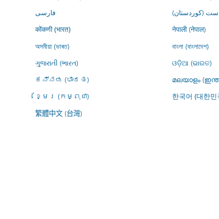
ڕاست (کوردستان
فارسى
नेपाली (नेपाल)
कोंकणी (भारत)
অসমীয়া (ভাৰত)
বাংলা (বাংলাদেশ)
ગુજરાતી (ભારત)
ଓଡ଼ିଆ (ଭାରତ)
ಕನ್ನಡ (ಭಾರತ)
മലയാളം (ഇന്ത
ខ្មែរ (កម្ពុជា)
한국어 (대한민
繁體中文 (台灣)