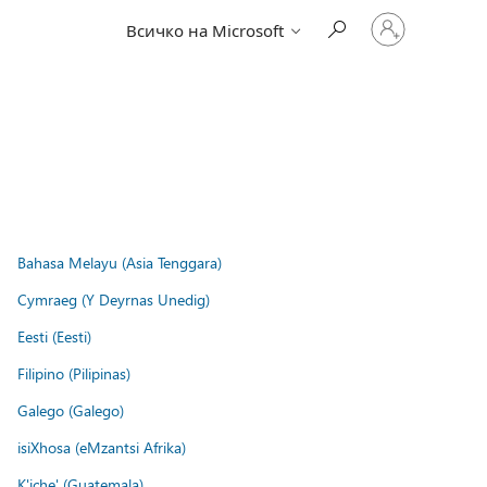
Влезте
Всичко на Microsoft
във
вашия
акаунт
Bahasa Melayu (Asia Tenggara)
Cymraeg (Y Deyrnas Unedig)
Eesti (Eesti)
Filipino (Pilipinas)
Galego (Galego)
isiXhosa (eMzantsi Afrika)
K'iche' (Guatemala)