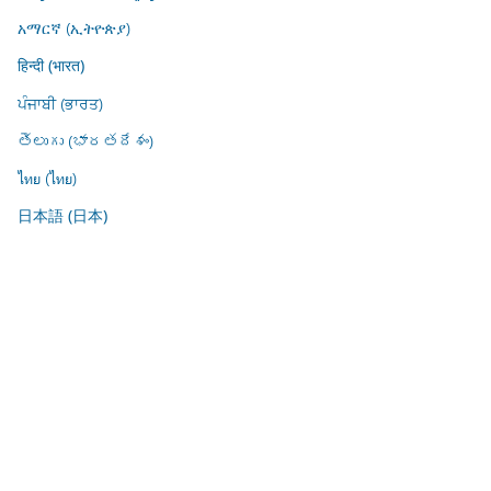
አማርኛ (ኢትዮጵያ)
हिन्दी (भारत)
ਪੰਜਾਬੀ (ਭਾਰਤ)
తెలుగు (భారతదేశం)
ไทย (ไทย)
日本語 (日本)