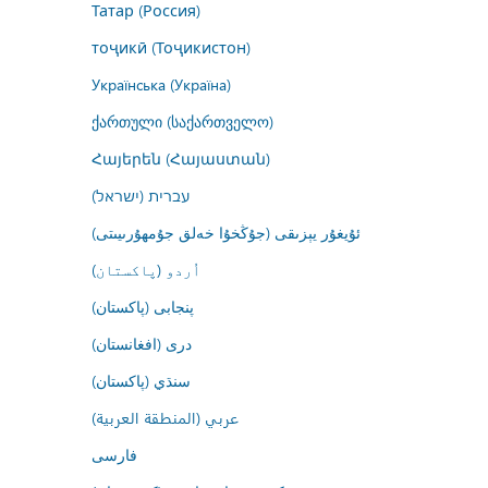
Татар (Россия)
тоҷикӣ (Тоҷикистон)
Українська (Україна)
ქართული (საქართველო)
Հայերեն (Հայաստան)
עברית (ישראל)
ئۇيغۇر يېزىقى (جۇڭخۇا خەلق جۇمھۇرىيىتى)
اُردو (پاکستان)
پنجابی (پاکستان)
درى (افغانستان)
سنڌي (پاکستان)
عربي (المنطقة العربية)
فارسى