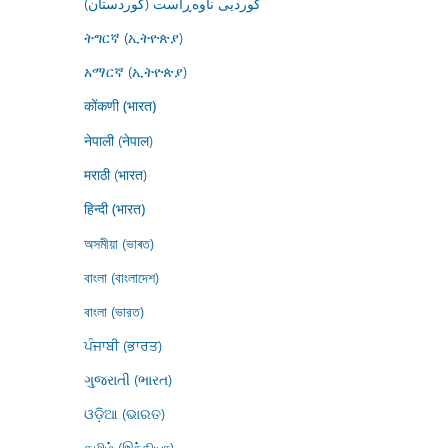
کوردیی ناوەڕاست (کوردستان)
ትግርኛ (ኢትዮጵያ)
አማርኛ (ኢትዮጵያ)
कोंकणी (भारत)
नेपाली (नेपाल)
मराठी (भारत)
हिन्दी (भारत)
অসমীয়া (ভাৰত)
বাংলা (বাংলাদেশ)
বাংলা (ভারত)
ਪੰਜਾਬੀ (ਭਾਰਤ)
ગુજરાતી (ભારત)
ଓଡ଼ିଆ (ଭାରତ)
தமிழ் (இந்தியா)