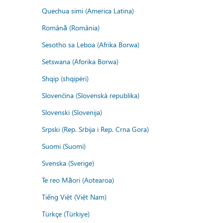
Quechua simi (America Latina)
Română (România)
Sesotho sa Leboa (Afrika Borwa)
Setswana (Aforika Borwa)
Shqip (shqipëri)
Slovenčina (Slovenská republika)
Slovenski (Slovenija)
Srpski (Rep. Srbija i Rep. Crna Gora)
Suomi (Suomi)
Svenska (Sverige)
Te reo Māori (Aotearoa)
Tiếng Việt (Việt Nam)
Türkçe (Türkiye)