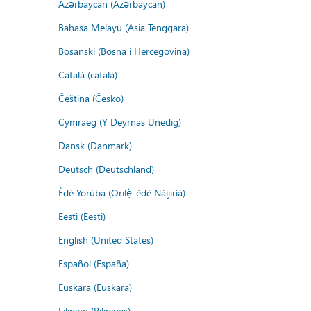
Azərbaycan (Azərbaycan)
Bahasa Melayu (Asia Tenggara)
Bosanski (Bosna i Hercegovina)
Català (català)
Čeština (Česko)
Cymraeg (Y Deyrnas Unedig)
Dansk (Danmark)
Deutsch (Deutschland)
Èdè Yorùbá (Orilẹ̀-èdè Nàìjíríà)
Eesti (Eesti)
English (United States)
Español (España)
Euskara (Euskara)
Filipino (Pilipinas)