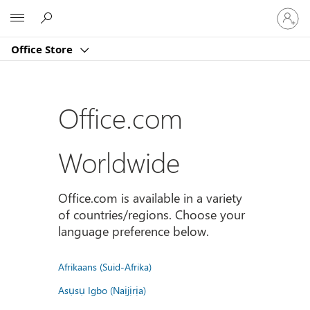
Sign
Microsoft
in
to
Office Store
your
account
Office.com
Worldwide
Office.com is available in a variety
of countries/regions. Choose your
language preference below.
Afrikaans (Suid-Afrika)
Asụsụ Igbo (Naịjịrịa)