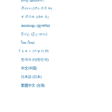
తెలుగు (భారతదేశం)
ಕನ್ನಡ (ಭಾರತ)
മലയാളം (ഇന്ത്യ)
සිංහල (ශ්‍රී ලංකාව)
ไทย (ไทย)
ខ្មែរ (កម្ពុជា)
한국어 (대한민국)
中文(中国)
日本語 (日本)
繁體中文 (台灣)