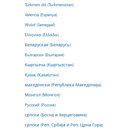
Türkmen dili (Türkmenistan)
Valencià (Espanya)
Wolof (Senegaal)
Ελληνικά (Ελλάδα)
Беларуская (Беларусь)
Български (България)
Кыргызча (Кыргызстан)
Қазақ (Қазақстан)
македонски (Република Македонија)
Монгол (Монгол)
Русский (Россия)
српски (Босна и Херцеговина)
српски (Реп. Србија и Реп. Црна Гора)