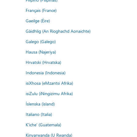
Français (France)
Gaeilge (Éire)
Gàidhlig (An Rìoghachd Aonaichte)
Galego (Galego)
Hausa (Najeriya)
Hrvatski (Hrvatska)
Indonesia (Indonesia)
isiXhosa (eMzantsi Afrika)
isiZulu (iNingizimu Afrika)
Íslenska (ísland)
Italiano (Italia)
K'iche' (Guatemala)
Kinyarwanda (U Rwanda)