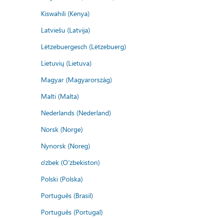
Kiswahili (Kenya)
Latviešu (Latvija)
Lëtzebuergesch (Lëtzebuerg)
Lietuvių (Lietuva)
Magyar (Magyarország)
Malti (Malta)
Nederlands (Nederland)
Norsk (Norge)
Nynorsk (Noreg)
o'zbek (O'zbekiston)
Polski (Polska)
Português (Brasil)
Português (Portugal)