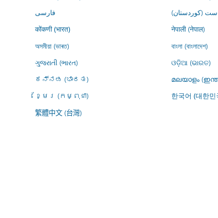
ڕاست (کوردستان
فارسى
नेपाली (नेपाल)
कोंकणी (भारत)
অসমীয়া (ভাৰত)
বাংলা (বাংলাদেশ)
ગુજરાતી (ભારત)
ଓଡ଼ିଆ (ଭାରତ)
ಕನ್ನಡ (ಭಾರತ)
മലയാളം (ഇന്ത
ខ្មែរ (កម្ពុជា)
한국어 (대한민
繁體中文 (台灣)