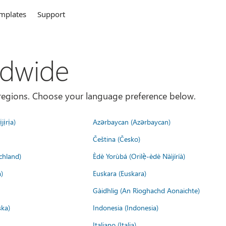
mplates
Support
ldwide
es/regions. Choose your language preference below.
jịrịa)
Azərbaycan (Azərbaycan)
Čeština (Česko)
chland)
Èdè Yorùbá (Orilẹ̀-èdè Nàìjíríà)
)
Euskara (Euskara)
Gàidhlig (An Rìoghachd Aonaichte)
ska)
Indonesia (Indonesia)
Italiano (Italia)