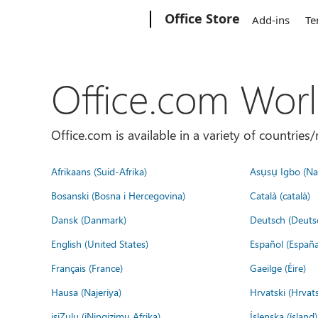
Microsoft
Office Store
Add-ins
Te
Office.com Wor
Office.com is available in a variety of countri
Afrikaans (Suid-Afrika)
Asụsụ Igbo (Naị
Bosanski (Bosna i Hercegovina)
Català (català)
Dansk (Danmark)
Deutsch (Deuts
English (United States)
Español (España
Français (France)
Gaeilge (Éire)
Hausa (Najeriya)
Hrvatski (Hrvat
isiZulu (iNingizimu Afrika)
Íslenska (ísland)