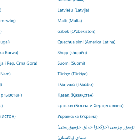
)
Latviešu (Latvija)
rország)
Malti (Malta)
)
o'zbek (O'zbekiston)
ugal)
Quechua simi (America Latina)
ika Borwa)
Shqip (shqipëri)
ija i Rep. Crna Gora)
Suomi (Suomi)
t Nam)
Türkçe (Türkiye)
)
Ελληνικά (Ελλάδα)
ргызстан)
Қазақ (Қазақстан)
я)
српски (Босна и Херцеговина)
кистон)
Українська (Україна)
ئۇيغۇر يېزىقى (جۇڭخۇا خەلق جۇمھۇرىيىتى)
سنڌي (پاکستان)