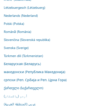
Lëtzebuergesch (Lëtzebuerg)
Nederlands (Nederland)
Polski (Polska)
Română (România)
Slovenčina (Slovenská republika)
Svenska (Sverige)
Türkmen dili (Türkmenistan)
Беларуская (Беларусь)
македонски (Република Македонија)
српски (Реп. Србија и Реп. Црна Гора)
ქართული (საქართველო)
اُردو (پاکستان)
عربي (المنطقة العربية)