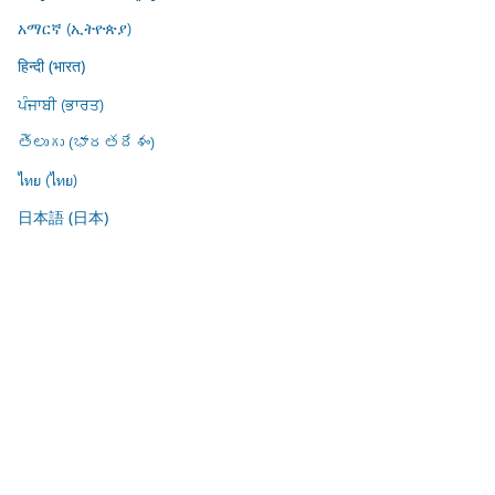
አማርኛ (ኢትዮጵያ)
हिन्दी (भारत)
ਪੰਜਾਬੀ (ਭਾਰਤ)
తెలుగు (భారతదేశం)
ไทย (ไทย)
日本語 (日本)