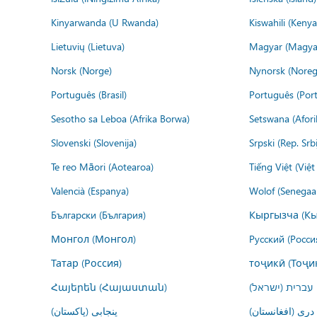
Kinyarwanda (U Rwanda)
Kiswahili (Kenya
Lietuvių (Lietuva)
Magyar (Magya
Norsk (Norge)
Nynorsk (Noreg
Português (Brasil)
Português (Port
Sesotho sa Leboa (Afrika Borwa)
Setswana (Afor
Slovenski (Slovenija)
Srpski (Rep. Srb
Te reo Māori (Aotearoa)
Tiếng Việt (Việ
Valencià (Espanya)
Wolof (Senegaal
Български (България)
Кыргызча (Кы
Монгол (Монгол)
Русский (Росси
Татар (Россия)
тоҷикӣ (Тоҷи
Հայերեն (Հայաստան)
עברית (ישראל)
درى (افغانستان)
پنجابی (پاکستان)