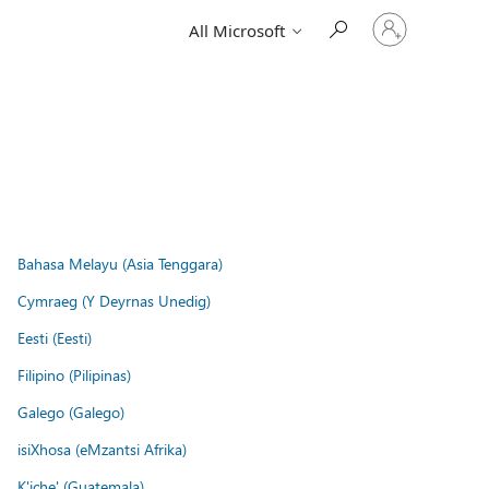
Sign
All Microsoft
in
to
your
account
Bahasa Melayu (Asia Tenggara)
Cymraeg (Y Deyrnas Unedig)
Eesti (Eesti)
Filipino (Pilipinas)
Galego (Galego)
isiXhosa (eMzantsi Afrika)
K'iche' (Guatemala)