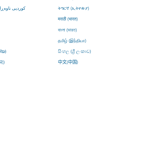
کوردیی ناوە)
ትግርኛ (ኢትዮጵያ)
मराठी (भारत)
বাংলা (ভারত)
தமிழ் (இந்தியா)
്യ)
සිංහල (ශ්‍රී ලංකාව)
中文(中国)
국)