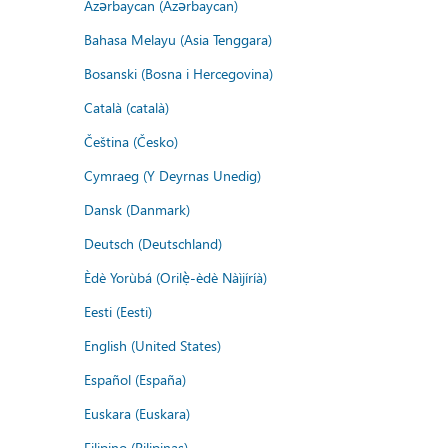
Azərbaycan (Azərbaycan)
Bahasa Melayu (Asia Tenggara)
Bosanski (Bosna i Hercegovina)
Català (català)
Čeština (Česko)
Cymraeg (Y Deyrnas Unedig)
Dansk (Danmark)
Deutsch (Deutschland)
Èdè Yorùbá (Orilẹ̀-èdè Nàìjíríà)
Eesti (Eesti)
English (United States)
Español (España)
Euskara (Euskara)
Filipino (Pilipinas)