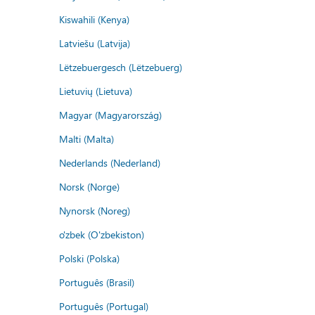
Kiswahili (Kenya)
Latviešu (Latvija)
Lëtzebuergesch (Lëtzebuerg)
Lietuvių (Lietuva)
Magyar (Magyarország)
Malti (Malta)
Nederlands (Nederland)
Norsk (Norge)
Nynorsk (Noreg)
o'zbek (O'zbekiston)
Polski (Polska)
Português (Brasil)
Português (Portugal)