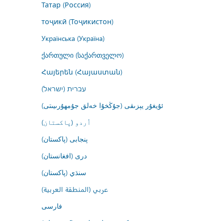
Татар (Россия)
тоҷикӣ (Тоҷикистон)
Українська (Україна)
ქართული (საქართველო)
Հայերեն (Հայաստան)
עברית (ישראל)
ئۇيغۇر يېزىقى (جۇڭخۇا خەلق جۇمھۇرىيىتى)
اُردو (پاکستان)
پنجابی (پاکستان)
درى (افغانستان)
سنڌي (پاکستان)
عربي (المنطقة العربية)
فارسى