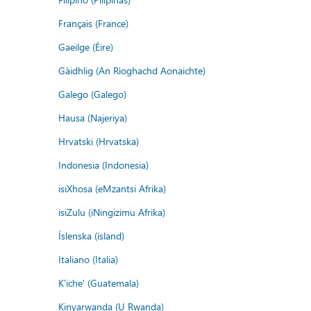
Français (France)
Gaeilge (Éire)
Gàidhlig (An Rìoghachd Aonaichte)
Galego (Galego)
Hausa (Najeriya)
Hrvatski (Hrvatska)
Indonesia (Indonesia)
isiXhosa (eMzantsi Afrika)
isiZulu (iNingizimu Afrika)
Íslenska (ísland)
Italiano (Italia)
K'iche' (Guatemala)
Kinyarwanda (U Rwanda)