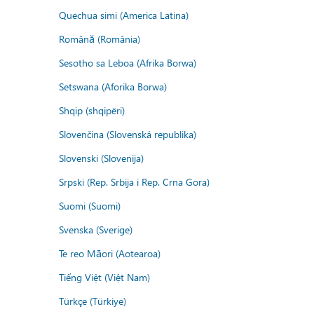
Quechua simi (America Latina)
Română (România)
Sesotho sa Leboa (Afrika Borwa)
Setswana (Aforika Borwa)
Shqip (shqipëri)
Slovenčina (Slovenská republika)
Slovenski (Slovenija)
Srpski (Rep. Srbija i Rep. Crna Gora)
Suomi (Suomi)
Svenska (Sverige)
Te reo Māori (Aotearoa)
Tiếng Việt (Việt Nam)
Türkçe (Türkiye)