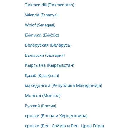
Türkmen dili (Türkmenistan)
Valencià (Espanya)
Wolof (Senegaal)
Ελληνικά (Ελλάδα)
Беларуская (Беларусь)
Български (България)
Кыргызча (Кыргызстан)
Қазақ (Қазақстан)
македонски (Република Македонија)
Монгол (Монгол)
Русский (Россия)
српски (Босна и Херцеговина)
српски (Реп. Србија и Реп. Црна Гора)