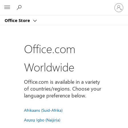
Sign
Microsoft
in
to
Office Store
your
account
Office.com
Worldwide
Office.com is available in a variety
of countries/regions. Choose your
language preference below.
Afrikaans (Suid-Afrika)
Asụsụ Igbo (Naịjịrịa)