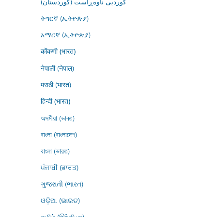
کوردیی ناوەڕاست (کوردستان)
ትግርኛ (ኢትዮጵያ)
አማርኛ (ኢትዮጵያ)
कोंकणी (भारत)
नेपाली (नेपाल)
मराठी (भारत)
हिन्दी (भारत)
অসমীয়া (ভাৰত)
বাংলা (বাংলাদেশ)
বাংলা (ভারত)
ਪੰਜਾਬੀ (ਭਾਰਤ)
ગુજરાતી (ભારત)
ଓଡ଼ିଆ (ଭାରତ)
தமிழ் (இந்தியா)