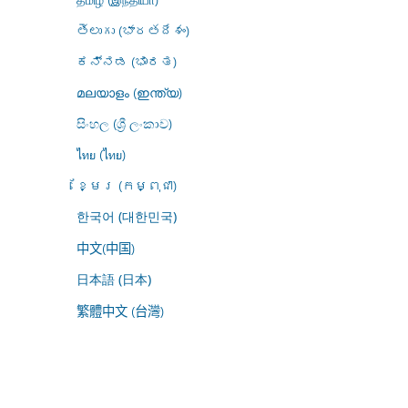
తెలుగు (భారతదేశం)
ಕನ್ನಡ (ಭಾರತ)
മലയാളം (ഇന്ത്യ)
සිංහල (ශ්‍රී ලංකාව)
ไทย (ไทย)
ខ្មែរ (កម្ពុជា)
한국어 (대한민국)
中文(中国)
日本語 (日本)
繁體中文 (台灣)