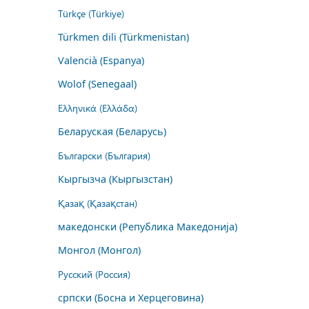
Türkçe (Türkiye)
Türkmen dili (Türkmenistan)
Valencià (Espanya)
Wolof (Senegaal)
Ελληνικά (Ελλάδα)
Беларуская (Беларусь)
Български (България)
Кыргызча (Кыргызстан)
Қазақ (Қазақстан)
македонски (Република Македонија)
Монгол (Монгол)
Русский (Россия)
српски (Босна и Херцеговина)