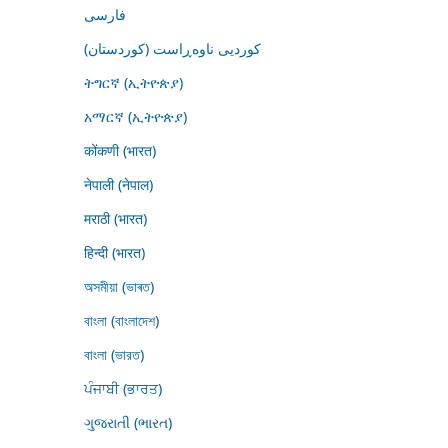
فارسى
کوردیی ناوەڕاست (کوردستان)
ትግርኛ (ኢትዮጵያ)
አማርኛ (ኢትዮጵያ)
कोंकणी (भारत)
नेपाली (नेपाल)
मराठी (भारत)
हिन्दी (भारत)
অসমীয়া (ভাৰত)
বাংলা (বাংলাদেশ)
বাংলা (ভারত)
ਪੰਜਾਬੀ (ਭਾਰਤ)
ગુજરાતી (ભારત)