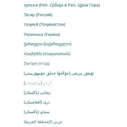
српски (Реп. Србија и Реп. Црна Гора)
Татар (Россия)
тоҷикӣ (Тоҷикистон)
Українська (Україна)
ქართული (საქართველო)
Հայերեն (Հայաստան)
עברית (ישראל)
ئۇيغۇر يېزىقى (جۇڭخۇا خەلق جۇمھۇرىيىتى)
اُردو (پاکستان)
پنجابی (پاکستان)
درى (افغانستان)
سنڌي (پاکستان)
عربي (المنطقة العربية)