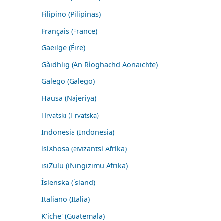
Filipino (Pilipinas)
Français (France)
Gaeilge (Éire)
Gàidhlig (An Rìoghachd Aonaichte)
Galego (Galego)
Hausa (Najeriya)
Hrvatski (Hrvatska)
Indonesia (Indonesia)
isiXhosa (eMzantsi Afrika)
isiZulu (iNingizimu Afrika)
Íslenska (ísland)
Italiano (Italia)
K'iche' (Guatemala)