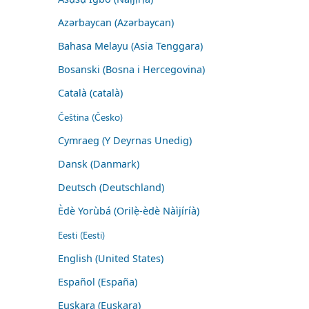
Azərbaycan (Azərbaycan)
Bahasa Melayu (Asia Tenggara)
Bosanski (Bosna i Hercegovina)
Català (català)
Čeština (Česko)
Cymraeg (Y Deyrnas Unedig)
Dansk (Danmark)
Deutsch (Deutschland)
Èdè Yorùbá (Orilẹ̀-èdè Nàìjíríà)
Eesti (Eesti)
English (United States)
Español (España)
Euskara (Euskara)