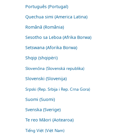
Português (Portugal)
Quechua simi (America Latina)
Română (România)
Sesotho sa Leboa (Afrika Borwa)
Setswana (Aforika Borwa)
Shqip (shqipëri)
Slovenčina (Slovenská republika)
Slovenski (Slovenija)
Srpski (Rep. Srbija i Rep. Crna Gora)
Suomi (Suomi)
Svenska (Sverige)
Te reo Māori (Aotearoa)
Tiếng Việt (Việt Nam)