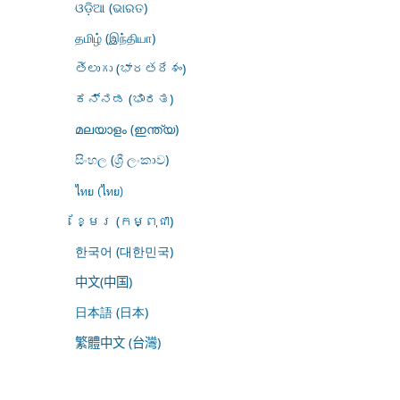
ଓଡ଼ିଆ (ଭାରତ)
தமிழ் (இந்தியா)
తెలుగు (భారతదేశం)
ಕನ್ನಡ (ಭಾರತ)
മലയാളം (ഇന്ത്യ)
සිංහල (ශ්‍රී ලංකාව)
ไทย (ไทย)
ខ្មែរ (កម្ពុជា)
한국어 (대한민국)
中文(中国)
日本語 (日本)
繁體中文 (台灣)