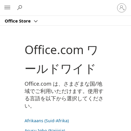
ア
Microsoft
カ
ウ
Office Store
ン
ト
に
サ
Office.com ワ
イ
ン
イ
ールドワイド
ン
す
る
Office.com は、さまざまな国/地
域でご利用いただけます。使用す
る言語を以下から選択してくださ
い。
Afrikaans (Suid-Afrika)
Asụsụ Igbo (Naịjịrịa)