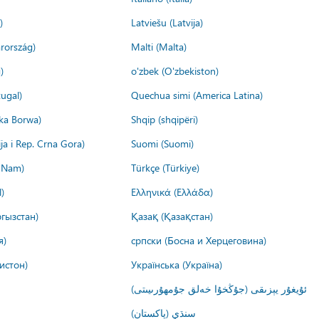
)
Latviešu (Latvija)
rország)
Malti (Malta)
)
o'zbek (O'zbekiston)
ugal)
Quechua simi (America Latina)
ika Borwa)
Shqip (shqipëri)
ija i Rep. Crna Gora)
Suomi (Suomi)
t Nam)
Türkçe (Türkiye)
)
Ελληνικά (Ελλάδα)
гызстан)
Қазақ (Қазақстан)
я)
српски (Босна и Херцеговина)
истон)
Українська (Україна)
ئۇيغۇر يېزىقى (جۇڭخۇا خەلق جۇمھۇرىيىتى)
سنڌي (پاکستان)