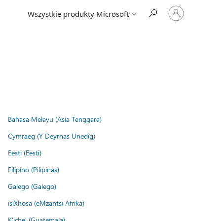
Zaloguj
Wszystkie produkty Microsoft
się
do
swojego
konta
Bahasa Melayu (Asia Tenggara)
Cymraeg (Y Deyrnas Unedig)
Eesti (Eesti)
Filipino (Pilipinas)
Galego (Galego)
isiXhosa (eMzantsi Afrika)
K'iche' (Guatemala)