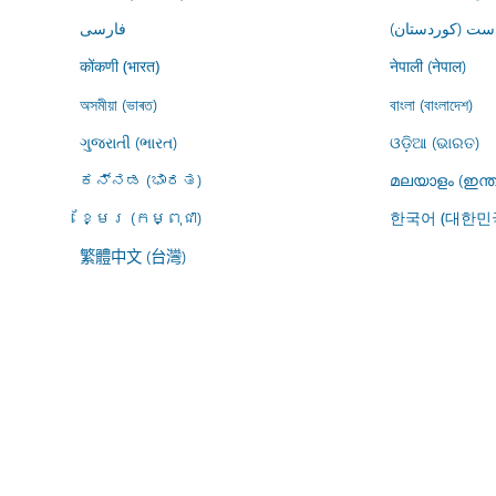
ڕاست (کوردستان
فارسى
नेपाली (नेपाल)
कोंकणी (भारत)
অসমীয়া (ভাৰত)
বাংলা (বাংলাদেশ)
ગુજરાતી (ભારત)
ଓଡ଼ିଆ (ଭାରତ)
ಕನ್ನಡ (ಭಾರತ)
മലയാളം (ഇന്ത
ខ្មែរ (កម្ពុជា)
한국어 (대한민
繁體中文 (台灣)