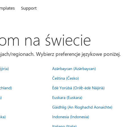
mplates
Support
com na świecie
jach/regionach. Wybierz preferencje językowe poniżej.
jịrịa)
Azərbaycan (Azərbaycan)
Čeština (Česko)
chland)
Èdè Yorùbá (Orilẹ̀-èdè Nàìjíríà)
)
Euskara (Euskara)
Gàidhlig (An Rìoghachd Aonaichte)
ska)
Indonesia (Indonesia)
Italiano (Italia)