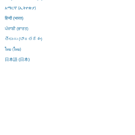
አማርኛ (ኢትዮጵያ)
हिन्दी (भारत)
ਪੰਜਾਬੀ (ਭਾਰਤ)
తెలుగు (భారతదేశం)
ไทย (ไทย)
日本語 (日本)