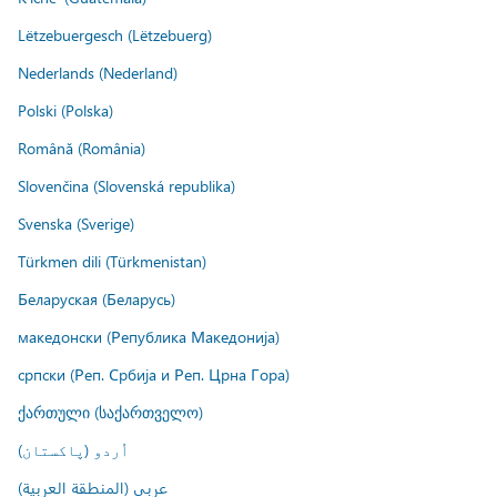
Lëtzebuergesch (Lëtzebuerg)
Nederlands (Nederland)
Polski (Polska)
Română (România)
Slovenčina (Slovenská republika)
Svenska (Sverige)
Türkmen dili (Türkmenistan)
Беларуская (Беларусь)
македонски (Република Македонија)
српски (Реп. Србија и Реп. Црна Гора)
ქართული (საქართველო)
اُردو (پاکستان)
عربي (المنطقة العربية)