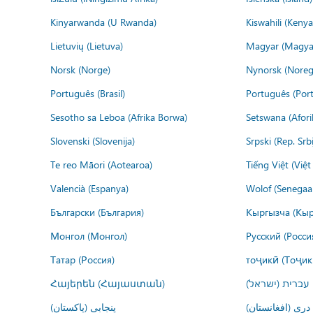
Kinyarwanda (U Rwanda)
Kiswahili (Kenya
Lietuvių (Lietuva)
Magyar (Magya
Norsk (Norge)
Nynorsk (Noreg
Português (Brasil)
Português (Port
Sesotho sa Leboa (Afrika Borwa)
Setswana (Afor
Slovenski (Slovenija)
Srpski (Rep. Srb
Te reo Māori (Aotearoa)
Tiếng Việt (Việ
Valencià (Espanya)
Wolof (Senegaal
Български (България)
Кыргызча (Кыр
Монгол (Монгол)
Русский (Росси
Татар (Россия)
тоҷикӣ (Тоҷик
Հայերեն (Հայաստան)
עברית (ישראל)
درى (افغانستان)
پنجابی (پاکستان)