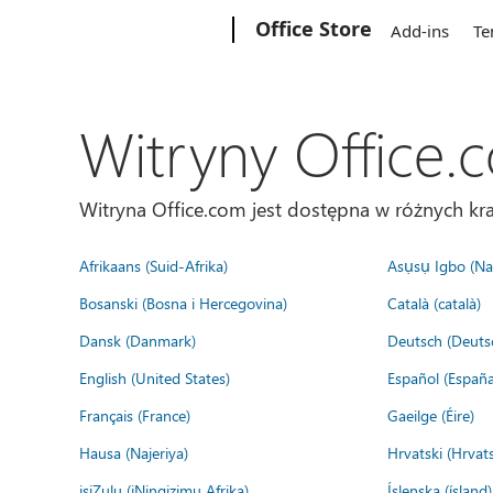
Microsoft
Office Store
Add-ins
Te
Witryny Office.
Witryna Office.com jest dostępna w różnych kra
Afrikaans (Suid-Afrika)
Asụsụ Igbo (Naị
Bosanski (Bosna i Hercegovina)
Català (català)
Dansk (Danmark)
Deutsch (Deuts
English (United States)
Español (España
Français (France)
Gaeilge (Éire)
Hausa (Najeriya)
Hrvatski (Hrvat
isiZulu (iNingizimu Afrika)
Íslenska (ísland)