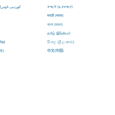
کوردیی ناوە)
ትግርኛ (ኢትዮጵያ)
मराठी (भारत)
বাংলা (ভারত)
தமிழ் (இந்தியா)
്യ)
සිංහල (ශ්‍රී ලංකාව)
中文(中国)
국)