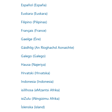
Español (España)
Euskara (Euskara)
Filipino (Pilipinas)
Français (France)
Gaeilge (Éire)
Gàidhlig (An Rìoghachd Aonaichte)
Galego (Galego)
Hausa (Najeriya)
Hrvatski (Hrvatska)
Indonesia (Indonesia)
isiXhosa (eMzantsi Afrika)
isiZulu (iNingizimu Afrika)
Íslenska (ísland)