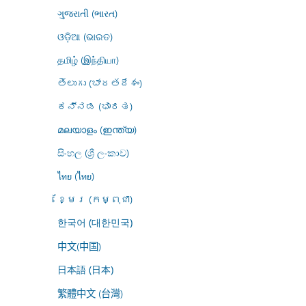
ગુજરાતી (ભારત)
ଓଡ଼ିଆ (ଭାରତ)
தமிழ் (இந்தியா)
తెలుగు (భారతదేశం)
ಕನ್ನಡ (ಭಾರತ)
മലയാളം (ഇന്ത്യ)
සිංහල (ශ්‍රී ලංකාව)
ไทย (ไทย)
ខ្មែរ (កម្ពុជា)
한국어 (대한민국)
中文(中国)
日本語 (日本)
繁體中文 (台灣)