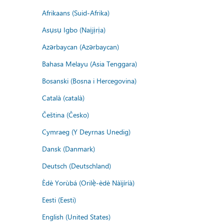
Afrikaans (Suid-Afrika)
Asụsụ Igbo (Naịjịrịa)
Azərbaycan (Azərbaycan)
Bahasa Melayu (Asia Tenggara)
Bosanski (Bosna i Hercegovina)
Català (català)
Čeština (Česko)
Cymraeg (Y Deyrnas Unedig)
Dansk (Danmark)
Deutsch (Deutschland)
Èdè Yorùbá (Orilẹ̀-èdè Nàìjíríà)
Eesti (Eesti)
English (United States)