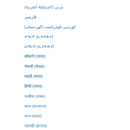
عربي (المنطقة العربية)
فارسى
کوردیی ناوەڕاست (کوردستان)
ትግርኛ (ኢትዮጵያ)
አማርኛ (ኢትዮጵያ)
कोंकणी (भारत)
नेपाली (नेपाल)
मराठी (भारत)
हिन्दी (भारत)
অসমীয়া (ভাৰত)
বাংলা (বাংলাদেশ)
বাংলা (ভারত)
ਪੰਜਾਬੀ (ਭਾਰਤ)