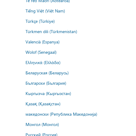
Te reo Māori (Aotearoa)
Tiếng Việt (Việt Nam)
Türkçe (Türkiye)
Türkmen dili (Türkmenistan)
Valencià (Espanya)
Wolof (Senegaal)
Ελληνικά (Ελλάδα)
Беларуская (Беларусь)
Български (България)
Кыргызча (Кыргызстан)
Қазақ (Қазақстан)
македонски (Република Македонија)
Монгол (Монгол)
Русский (Россия)