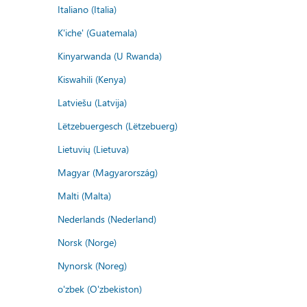
Italiano (Italia)
K'iche' (Guatemala)
Kinyarwanda (U Rwanda)
Kiswahili (Kenya)
Latviešu (Latvija)
Lëtzebuergesch (Lëtzebuerg)
Lietuvių (Lietuva)
Magyar (Magyarország)
Malti (Malta)
Nederlands (Nederland)
Norsk (Norge)
Nynorsk (Noreg)
o'zbek (O'zbekiston)