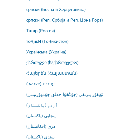
српски (Босна и Херцеговина)
српски (Реп. Србија и Реп. Црна Гора)
Татар (Россия)
тоҷикӣ (Тоҷикистон)
Українська (Україна)
ქართული (საქართველო)
Հայերեն (Հայաստան)
עברית (ישראל)
ئۇيغۇر يېزىقى (جۇڭخۇا خەلق جۇمھۇرىيىتى)
اُردو (پاکستان)
پنجابی (پاکستان)
درى (افغانستان)
سنڌي (پاکستان)