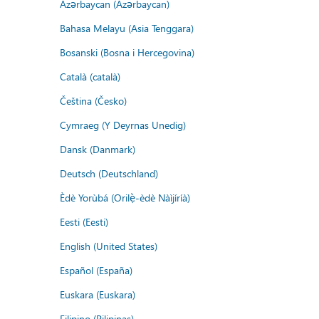
Azərbaycan (Azərbaycan)
Bahasa Melayu (Asia Tenggara)
Bosanski (Bosna i Hercegovina)
Català (català)
Čeština (Česko)
Cymraeg (Y Deyrnas Unedig)
Dansk (Danmark)
Deutsch (Deutschland)
Èdè Yorùbá (Orilẹ̀-èdè Nàìjíríà)
Eesti (Eesti)
English (United States)
Español (España)
Euskara (Euskara)
Filipino (Pilipinas)