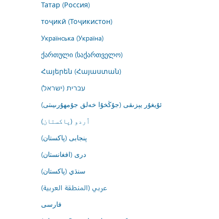
Татар (Россия)
тоҷикӣ (Тоҷикистон)
Українська (Україна)
ქართული (საქართველო)
Հայերեն (Հայաստան)
עברית (ישראל)
ئۇيغۇر يېزىقى (جۇڭخۇا خەلق جۇمھۇرىيىتى)
اُردو (پاکستان)
پنجابی (پاکستان)
درى (افغانستان)
سنڌي (پاکستان)
عربي (المنطقة العربية)
فارسى