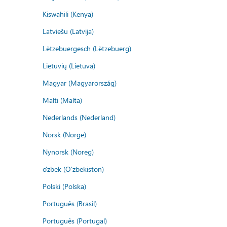
Kiswahili (Kenya)
Latviešu (Latvija)
Lëtzebuergesch (Lëtzebuerg)
Lietuvių (Lietuva)
Magyar (Magyarország)
Malti (Malta)
Nederlands (Nederland)
Norsk (Norge)
Nynorsk (Noreg)
o'zbek (O'zbekiston)
Polski (Polska)
Português (Brasil)
Português (Portugal)