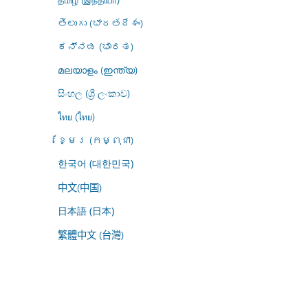
తెలుగు (భారతదేశం)
ಕನ್ನಡ (ಭಾರತ)
മലയാളം (ഇന്ത്യ)
සිංහල (ශ්‍රී ලංකාව)
ไทย (ไทย)
ខ្មែរ (កម្ពុជា)
한국어 (대한민국)
中文(中国)
日本語 (日本)
繁體中文 (台灣)