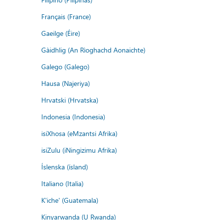
Français (France)
Gaeilge (Éire)
Gàidhlig (An Rìoghachd Aonaichte)
Galego (Galego)
Hausa (Najeriya)
Hrvatski (Hrvatska)
Indonesia (Indonesia)
isiXhosa (eMzantsi Afrika)
isiZulu (iNingizimu Afrika)
Íslenska (ísland)
Italiano (Italia)
K'iche' (Guatemala)
Kinyarwanda (U Rwanda)