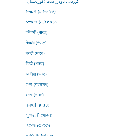
کوردیی ناوەڕاست (کوردستان)
ትግርኛ (ኢትዮጵያ)
አማርኛ (ኢትዮጵያ)
कोंकणी (भारत)
नेपाली (नेपाल)
मराठी (भारत)
हिन्दी (भारत)
অসমীয়া (ভাৰত)
বাংলা (বাংলাদেশ)
বাংলা (ভারত)
ਪੰਜਾਬੀ (ਭਾਰਤ)
ગુજરાતી (ભારત)
ଓଡ଼ିଆ (ଭାରତ)
தமிழ் (இந்தியா)