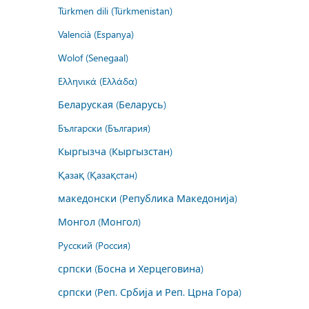
Türkmen dili (Türkmenistan)
Valencià (Espanya)
Wolof (Senegaal)
Ελληνικά (Ελλάδα)
Беларуская (Беларусь)
Български (България)
Кыргызча (Кыргызстан)
Қазақ (Қазақстан)
македонски (Република Македонија)
Монгол (Монгол)
Русский (Россия)
српски (Босна и Херцеговина)
српски (Реп. Србија и Реп. Црна Гора)