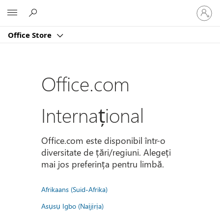
Conectaț
Microsoft
vă
la
Office Store
contul
dvs.
Office.com
Internațional
Office.com este disponibil într-o
diversitate de țări/regiuni. Alegeți
mai jos preferința pentru limbă.
Afrikaans (Suid-Afrika)
Asụsụ Igbo (Naịjịrịa)