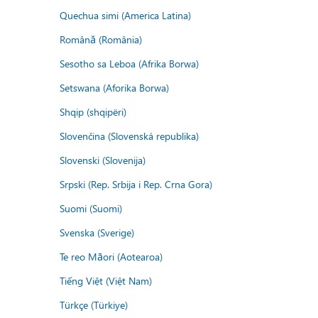
Quechua simi (America Latina)
Română (România)
Sesotho sa Leboa (Afrika Borwa)
Setswana (Aforika Borwa)
Shqip (shqipëri)
Slovenčina (Slovenská republika)
Slovenski (Slovenija)
Srpski (Rep. Srbija i Rep. Crna Gora)
Suomi (Suomi)
Svenska (Sverige)
Te reo Māori (Aotearoa)
Tiếng Việt (Việt Nam)
Türkçe (Türkiye)