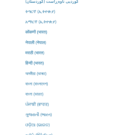
کوردیی ناوەڕاست (کوردستان)
ትግርኛ (ኢትዮጵያ)
አማርኛ (ኢትዮጵያ)
कोंकणी (भारत)
नेपाली (नेपाल)
मराठी (भारत)
हिन्दी (भारत)
অসমীয়া (ভাৰত)
বাংলা (বাংলাদেশ)
বাংলা (ভারত)
ਪੰਜਾਬੀ (ਭਾਰਤ)
ગુજરાતી (ભારત)
ଓଡ଼ିଆ (ଭାରତ)
தமிழ் (இந்தியா)