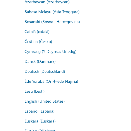
Azərbaycan (Azərbaycan)
Bahasa Melayu (Asia Tenggara)
Bosanski (Bosna i Hercegovina)
Català (català)
Čeština (Česko)
Cymraeg (Y Deyrnas Unedig)
Dansk (Danmark)
Deutsch (Deutschland)
Èdè Yorùbá (Orilẹ̀-èdè Nàìjíríà)
Eesti (Eesti)
English (United States)
Español (España)
Euskara (Euskara)
Filipino (Pilipinas)