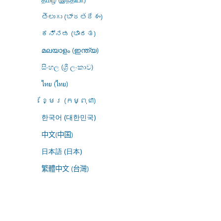
తెలుగు (భారతదేశం)
ಕನ್ನಡ (ಭಾರತ)
മലയാളം (ഇന്ത്യ)
සිංහල (ශ්‍රී ලංකාව)
ไทย (ไทย)
ខ្មែរ (កម្ពុជា)
한국어 (대한민국)
中文(中国)
日本語 (日本)
繁體中文 (台灣)