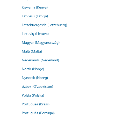
Kiswahili (Kenya)
Latviešu (Latvija)
Lëtzebuergesch (Lëtzebuerg)
Lietuvių (Lietuva)
Magyar (Magyarország)
Malti (Malta)
Nederlands (Nederland)
Norsk (Norge)
Nynorsk (Noreg)
o'zbek (O'zbekiston)
Polski (Polska)
Português (Brasil)
Português (Portugal)