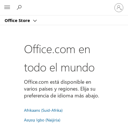
Iniciar
Microsoft
sesión
en
Office Store
tu
cuenta
Office.com en
todo el mundo
Office.com está disponible en
varios países y regiones. Elija su
preferencia de idioma más abajo.
Afrikaans (Suid-Afrika)
Asụsụ Igbo (Naịjịrịa)