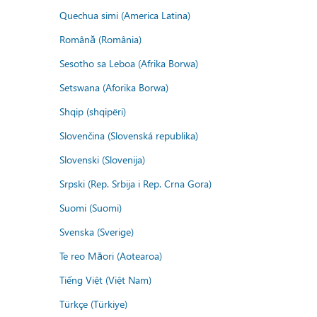
Quechua simi (America Latina)
Română (România)
Sesotho sa Leboa (Afrika Borwa)
Setswana (Aforika Borwa)
Shqip (shqipëri)
Slovenčina (Slovenská republika)
Slovenski (Slovenija)
Srpski (Rep. Srbija i Rep. Crna Gora)
Suomi (Suomi)
Svenska (Sverige)
Te reo Māori (Aotearoa)
Tiếng Việt (Việt Nam)
Türkçe (Türkiye)