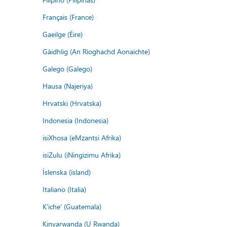
Français (France)
Gaeilge (Éire)
Gàidhlig (An Rìoghachd Aonaichte)
Galego (Galego)
Hausa (Najeriya)
Hrvatski (Hrvatska)
Indonesia (Indonesia)
isiXhosa (eMzantsi Afrika)
isiZulu (iNingizimu Afrika)
Íslenska (ísland)
Italiano (Italia)
K'iche' (Guatemala)
Kinyarwanda (U Rwanda)