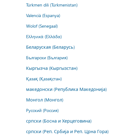
Türkmen dili (Türkmenistan)
Valencià (Espanya)
Wolof (Senegaal)
Ελληνικά (Ελλάδα)
Беларуская (Беларусь)
Български (България)
Кыргызча (Кыргызстан)
Қазақ (Қазақстан)
македонски (Република Македонија)
Монгол (Монгол)
Русский (Россия)
српски (Босна и Херцеговина)
српски (Реп. Србија и Реп. Црна Гора)