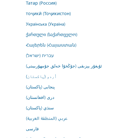
Татар (Россия)
тоҷикӣ (Тоҷикистон)
Українська (Україна)
ქართული (საქართველო)
Հայերեն (Հայաստան)
עברית (ישראל)
ئۇيغۇر يېزىقى (جۇڭخۇا خەلق جۇمھۇرىيىتى)
اُردو (پاکستان)
پنجابی (پاکستان)
درى (افغانستان)
سنڌي (پاکستان)
عربي (المنطقة العربية)
فارسى