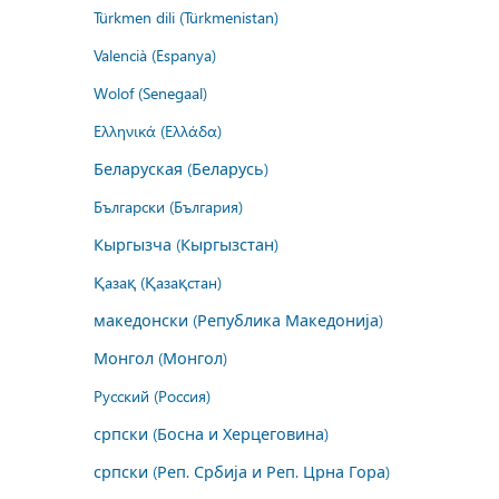
Türkmen dili (Türkmenistan)
Valencià (Espanya)
Wolof (Senegaal)
Ελληνικά (Ελλάδα)
Беларуская (Беларусь)
Български (България)
Кыргызча (Кыргызстан)
Қазақ (Қазақстан)
македонски (Република Македонија)
Монгол (Монгол)
Русский (Россия)
српски (Босна и Херцеговина)
српски (Реп. Србија и Реп. Црна Гора)