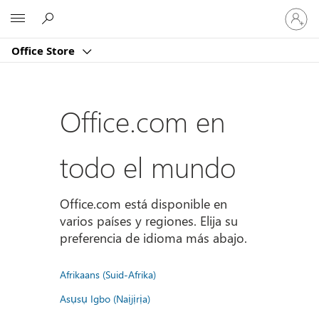
Iniciar
Microsoft
sesión
en
Office Store
tu
cuenta
Office.com en
todo el mundo
Office.com está disponible en
varios países y regiones. Elija su
preferencia de idioma más abajo.
Afrikaans (Suid-Afrika)
Asụsụ Igbo (Naịjịrịa)