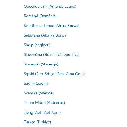
Quechua simi (America Latina)
Română (România)
Sesotho sa Leboa (Afrika Borwa)
Setswana (Aforika Borwa)
Shqip (shqipëri)
Slovenčina (Slovenská republika)
Slovenski (Slovenija)
Srpski (Rep. Srbija i Rep. Crna Gora)
Suomi (Suomi)
Svenska (Sverige)
Te reo Māori (Aotearoa)
Tiếng Việt (Việt Nam)
Türkçe (Türkiye)