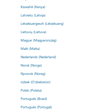
Kiswahili (Kenya)
Latviešu (Latvija)
Lëtzebuergesch (Lëtzebuerg)
Lietuvių (Lietuva)
Magyar (Magyarország)
Malti (Malta)
Nederlands (Nederland)
Norsk (Norge)
Nynorsk (Noreg)
o'zbek (O'zbekiston)
Polski (Polska)
Português (Brasil)
Português (Portugal)