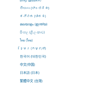
తెలుగు (భారతదేశం)
ಕನ್ನಡ (ಭಾರತ)
മലയാളം (ഇന്ത്യ)
සිංහල (ශ්‍රී ලංකාව)
ไทย (ไทย)
ខ្មែរ (កម្ពុជា)
한국어 (대한민국)
中文(中国)
日本語 (日本)
繁體中文 (台灣)