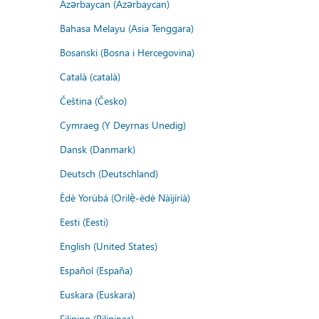
Azərbaycan (Azərbaycan)
Bahasa Melayu (Asia Tenggara)
Bosanski (Bosna i Hercegovina)
Català (català)
Čeština (Česko)
Cymraeg (Y Deyrnas Unedig)
Dansk (Danmark)
Deutsch (Deutschland)
Èdè Yorùbá (Orilẹ̀-èdè Nàìjíríà)
Eesti (Eesti)
English (United States)
Español (España)
Euskara (Euskara)
Filipino (Pilipinas)