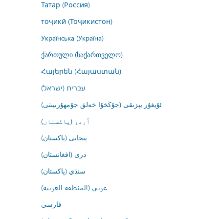
Татар (Россия)
тоҷикӣ (Тоҷикистон)
Українська (Україна)
ქართული (საქართველო)
Հայերեն (Հայաստան)
עברית (ישראל)
ئۇيغۇر يېزىقى (جۇڭخۇا خەلق جۇمھۇرىيىتى)
اُردو (پاکستان)
پنجابی (پاکستان)
درى (افغانستان)
سنڌي (پاکستان)
عربي (المنطقة العربية)
فارسى