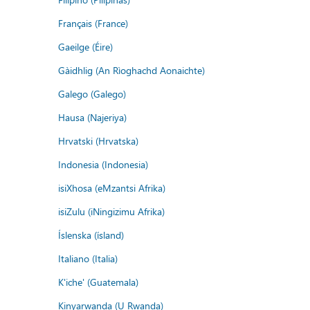
Français (France)
Gaeilge (Éire)
Gàidhlig (An Rìoghachd Aonaichte)
Galego (Galego)
Hausa (Najeriya)
Hrvatski (Hrvatska)
Indonesia (Indonesia)
isiXhosa (eMzantsi Afrika)
isiZulu (iNingizimu Afrika)
Íslenska (ísland)
Italiano (Italia)
K'iche' (Guatemala)
Kinyarwanda (U Rwanda)