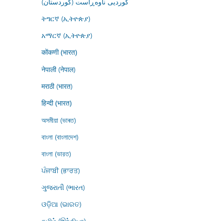
کوردیی ناوەڕاست (کوردستان)
ትግርኛ (ኢትዮጵያ)
አማርኛ (ኢትዮጵያ)
कोंकणी (भारत)
नेपाली (नेपाल)
मराठी (भारत)
हिन्दी (भारत)
অসমীয়া (ভাৰত)
বাংলা (বাংলাদেশ)
বাংলা (ভারত)
ਪੰਜਾਬੀ (ਭਾਰਤ)
ગુજરાતી (ભારત)
ଓଡ଼ିଆ (ଭାରତ)
தமிழ் (இந்தியா)