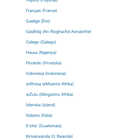
Français (France)
Gaeilge (Éire)
Gàidhlig (An Rìoghachd Aonaichte)
Galego (Galego)
Hausa (Najeriya)
Hrvatski (Hrvatska)
Indonesia (Indonesia)
isiXhosa (eMzantsi Afrika)
isiZulu (iNingizimu Afrika)
Íslenska (ísland)
Italiano (Italia)
K'iche' (Guatemala)
Kinyarwanda (U Rwanda)