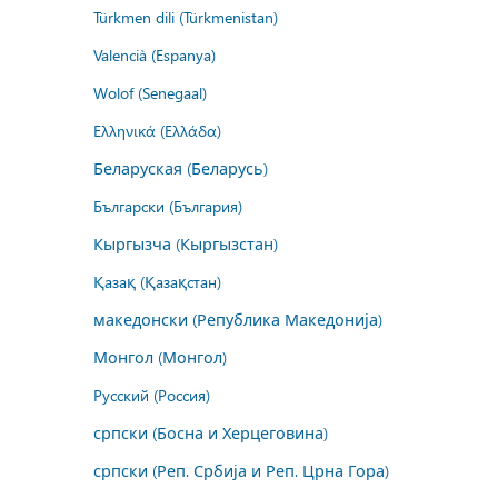
Türkmen dili (Türkmenistan)
Valencià (Espanya)
Wolof (Senegaal)
Ελληνικά (Ελλάδα)
Беларуская (Беларусь)
Български (България)
Кыргызча (Кыргызстан)
Қазақ (Қазақстан)
македонски (Република Македонија)
Монгол (Монгол)
Русский (Россия)
српски (Босна и Херцеговина)
српски (Реп. Србија и Реп. Црна Гора)