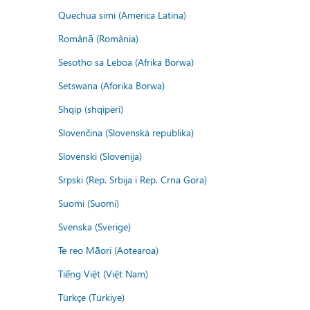
Quechua simi (America Latina)
Română (România)
Sesotho sa Leboa (Afrika Borwa)
Setswana (Aforika Borwa)
Shqip (shqipëri)
Slovenčina (Slovenská republika)
Slovenski (Slovenija)
Srpski (Rep. Srbija i Rep. Crna Gora)
Suomi (Suomi)
Svenska (Sverige)
Te reo Māori (Aotearoa)
Tiếng Việt (Việt Nam)
Türkçe (Türkiye)