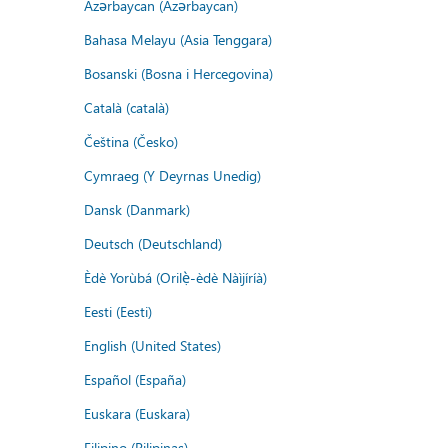
Azərbaycan (Azərbaycan)
Bahasa Melayu (Asia Tenggara)
Bosanski (Bosna i Hercegovina)
Català (català)
Čeština (Česko)
Cymraeg (Y Deyrnas Unedig)
Dansk (Danmark)
Deutsch (Deutschland)
Èdè Yorùbá (Orilẹ̀-èdè Nàìjíríà)
Eesti (Eesti)
English (United States)
Español (España)
Euskara (Euskara)
Filipino (Pilipinas)