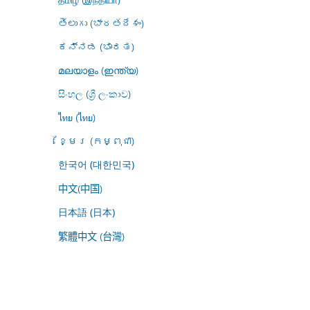
తెలుగు (భారతదేశం)
ಕನ್ನಡ (ಭಾರತ)
മലയാളം (ഇന്ത്യ)
සිංහල (ශ්‍රී ලංකාව)
ไทย (ไทย)
ខ្មែរ (កម្ពុជា)
한국어 (대한민국)
中文(中国)
日本語 (日本)
繁體中文 (台灣)