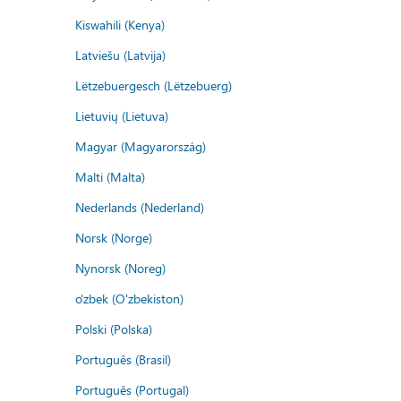
Kiswahili (Kenya)
Latviešu (Latvija)
Lëtzebuergesch (Lëtzebuerg)
Lietuvių (Lietuva)
Magyar (Magyarország)
Malti (Malta)
Nederlands (Nederland)
Norsk (Norge)
Nynorsk (Noreg)
o'zbek (O'zbekiston)
Polski (Polska)
Português (Brasil)
Português (Portugal)