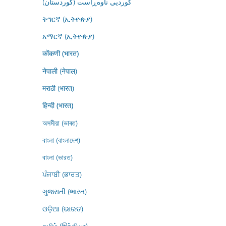
کوردیی ناوەڕاست (کوردستان)
ትግርኛ (ኢትዮጵያ)
አማርኛ (ኢትዮጵያ)
कोंकणी (भारत)
नेपाली (नेपाल)
मराठी (भारत)
हिन्दी (भारत)
অসমীয়া (ভাৰত)
বাংলা (বাংলাদেশ)
বাংলা (ভারত)
ਪੰਜਾਬੀ (ਭਾਰਤ)
ગુજરાતી (ભારત)
ଓଡ଼ିଆ (ଭାରତ)
தமிழ் (இந்தியா)