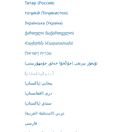
Татар (Россия)
тоҷикӣ (Тоҷикистон)
Українська (Україна)
ქართული (საქართველო)
Հայերեն (Հայաստան)
עברית (ישראל)
ئۇيغۇر يېزىقى (جۇڭخۇا خەلق جۇمھۇرىيىتى)
اُردو (پاکستان)
پنجابی (پاکستان)
درى (افغانستان)
سنڌي (پاکستان)
عربي (المنطقة العربية)
فارسى