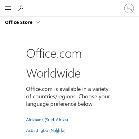
登
Microsoft
入
您
Office Store
的
帳
戶
Office.com
Worldwide
Office.com is available in a variety
of countries/regions. Choose your
language preference below.
Afrikaans (Suid-Afrika)
Asụsụ Igbo (Naịjịrịa)