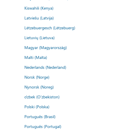
Kiswahili (Kenya)
Latviešu (Latvija)
Lëtzebuergesch (Lëtzebuerg)
Lietuvių (Lietuva)
Magyar (Magyarország)
Malti (Malta)
Nederlands (Nederland)
Norsk (Norge)
Nynorsk (Noreg)
o'zbek (O'zbekiston)
Polski (Polska)
Português (Brasil)
Português (Portugal)