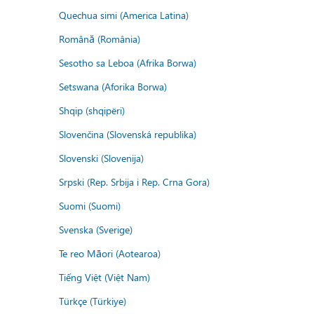
Quechua simi (America Latina)
Română (România)
Sesotho sa Leboa (Afrika Borwa)
Setswana (Aforika Borwa)
Shqip (shqipëri)
Slovenčina (Slovenská republika)
Slovenski (Slovenija)
Srpski (Rep. Srbija i Rep. Crna Gora)
Suomi (Suomi)
Svenska (Sverige)
Te reo Māori (Aotearoa)
Tiếng Việt (Việt Nam)
Türkçe (Türkiye)