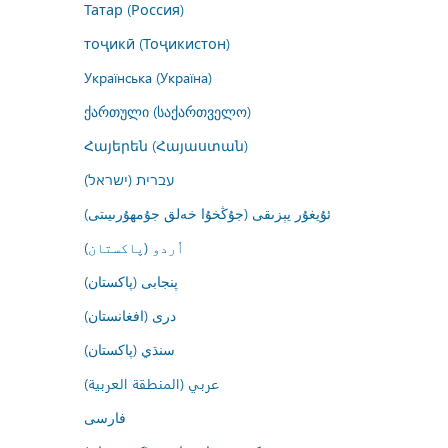
Татар (Россия)
тоҷикӣ (Тоҷикистон)
Українська (Україна)
ქართული (საქართველო)
Հայերեն (Հայաստան)
עברית (ישראל)
ئۇيغۇر يېزىقى (جۇڭخۇا خەلق جۇمھۇرىيىتى)
اُردو (پاکستان)
پنجابی (پاکستان)
درى (افغانستان)
سنڌي (پاکستان)
عربي (المنطقة العربية)
فارسى