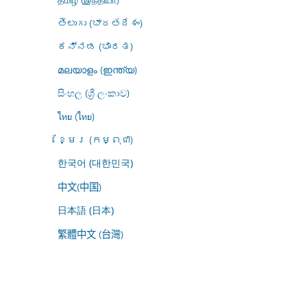
తెలుగు (భారతదేశం)
ಕನ್ನಡ (ಭಾರತ)
മലയാളം (ഇന്ത്യ)
සිංහල (ශ්‍රී ලංකාව)
ไทย (ไทย)
ខ្មែរ (កម្ពុជា)
한국어 (대한민국)
中文(中国)
日本語 (日本)
繁體中文 (台灣)