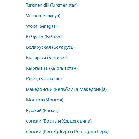
Türkmen dili (Türkmenistan)
Valencià (Espanya)
Wolof (Senegaal)
Ελληνικά (Ελλάδα)
Беларуская (Беларусь)
Български (България)
Кыргызча (Кыргызстан)
Қазақ (Қазақстан)
македонски (Република Македонија)
Монгол (Монгол)
Русский (Россия)
српски (Босна и Херцеговина)
српски (Реп. Србија и Реп. Црна Гора)