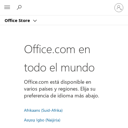
Iniciar
Microsoft
sesión
en
Office Store
tu
cuenta
Office.com en
todo el mundo
Office.com está disponible en
varios países y regiones. Elija su
preferencia de idioma más abajo.
Afrikaans (Suid-Afrika)
Asụsụ Igbo (Naịjịrịa)