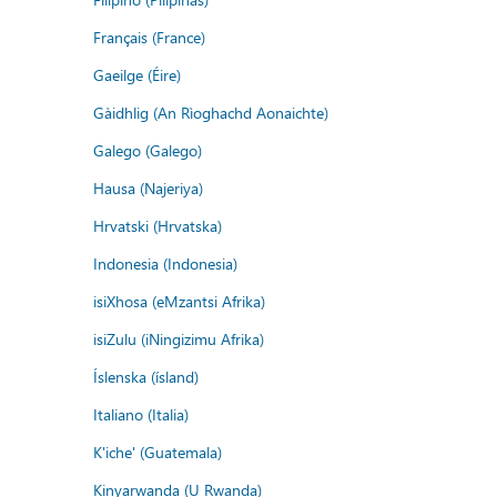
Français (France)
Gaeilge (Éire)
Gàidhlig (An Rìoghachd Aonaichte)
Galego (Galego)
Hausa (Najeriya)
Hrvatski (Hrvatska)
Indonesia (Indonesia)
isiXhosa (eMzantsi Afrika)
isiZulu (iNingizimu Afrika)
Íslenska (ísland)
Italiano (Italia)
K'iche' (Guatemala)
Kinyarwanda (U Rwanda)