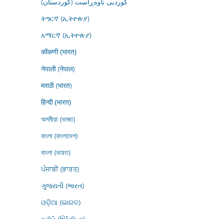
کوردیی ناوەڕاست (کوردستان)
ትግርኛ (ኢትዮጵያ)
አማርኛ (ኢትዮጵያ)
कोंकणी (भारत)
नेपाली (नेपाल)
मराठी (भारत)
हिन्दी (भारत)
অসমীয়া (ভাৰত)
বাংলা (বাংলাদেশ)
বাংলা (ভারত)
ਪੰਜਾਬੀ (ਭਾਰਤ)
ગુજરાતી (ભારત)
ଓଡ଼ିଆ (ଭାରତ)
தமிழ் (இந்தியா)