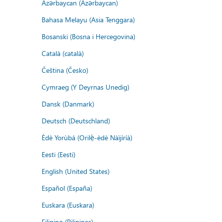
Azərbaycan (Azərbaycan)
Bahasa Melayu (Asia Tenggara)
Bosanski (Bosna i Hercegovina)
Català (català)
Čeština (Česko)
Cymraeg (Y Deyrnas Unedig)
Dansk (Danmark)
Deutsch (Deutschland)
Èdè Yorùbá (Orilẹ̀-èdè Nàìjíríà)
Eesti (Eesti)
English (United States)
Español (España)
Euskara (Euskara)
Filipino (Pilipinas)