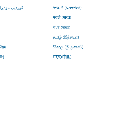
کوردیی ناوە)
ትግርኛ (ኢትዮጵያ)
मराठी (भारत)
বাংলা (ভারত)
தமிழ் (இந்தியா)
്യ)
සිංහල (ශ්‍රී ලංකාව)
中文(中国)
국)