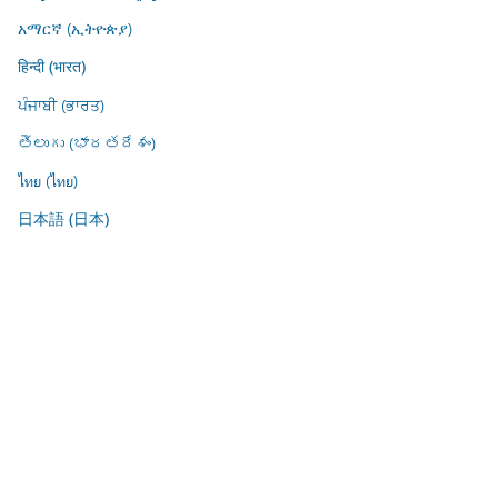
አማርኛ (ኢትዮጵያ)
हिन्दी (भारत)
ਪੰਜਾਬੀ (ਭਾਰਤ)
తెలుగు (భారతదేశం)
ไทย (ไทย)
日本語 (日本)