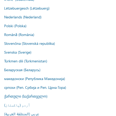
Lëtzebuergesch (Lëtzebuerg)
Nederlands (Nederland)
Polski (Polska)
Română (România)
Slovenčina (Slovenská republika)
Svenska (Sverige)
Türkmen dili (Türkmenistan)
Беларуская (Беларусь)
македонски (Република Македонија)
српски (Реп. Србија и Реп. Црна Гора)
ქართული (საქართველო)
اُردو (پاکستان)
عربي (المنطقة العربية)