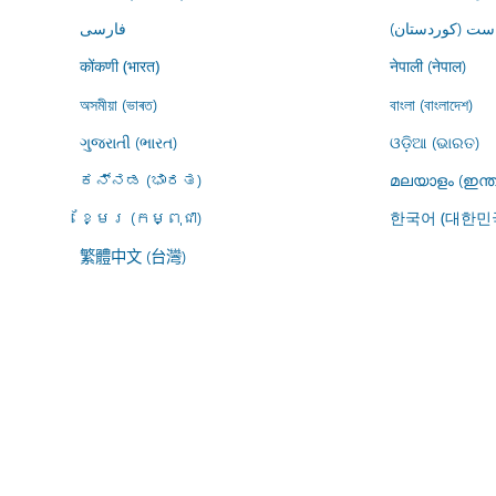
ڕاست (کوردستان
فارسى
नेपाली (नेपाल)
कोंकणी (भारत)
অসমীয়া (ভাৰত)
বাংলা (বাংলাদেশ)
ગુજરાતી (ભારત)
ଓଡ଼ିଆ (ଭାରତ)
ಕನ್ನಡ (ಭಾರತ)
മലയാളം (ഇന്ത
ខ្មែរ (កម្ពុជា)
한국어 (대한민
繁體中文 (台灣)