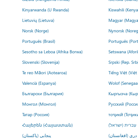
Kinyarwanda (U Rwanda)
Kiswahili (Kenya
Lietuvių (Lietuva)
Magyar (Magya
Norsk (Norge)
Nynorsk (Noreg
Português (Brasil)
Português (Port
Sesotho sa Leboa (Afrika Borwa)
Setswana (Afor
Slovenski (Slovenija)
Srpski (Rep. Srb
Te reo Māori (Aotearoa)
Tiếng Việt (Việ
Valencià (Espanya)
Wolof (Senegaal
Български (България)
Кыргызча (Кыр
Монгол (Монгол)
Русский (Росси
Татар (Россия)
тоҷикӣ (Тоҷик
Հայերեն (Հայաստան)
עברית (ישראל)
درى (افغانستان)
پنجابی (پاکستان)