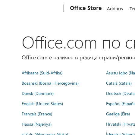
Microsoft
Office Store
Add-ins
Te
Office.com по с
Office.com е наличен в редица страни/регион
Afrikaans (Suid-Afrika)
Asụsụ Igbo (Naị
Bosanski (Bosna i Hercegovina)
Català (català)
Dansk (Danmark)
Deutsch (Deuts
English (United States)
Español (España
Français (France)
Gaeilge (Éire)
Hausa (Najeriya)
Hrvatski (Hrvat
isiZulu (iNingizimu Afrika)
Íslenska (ísland)