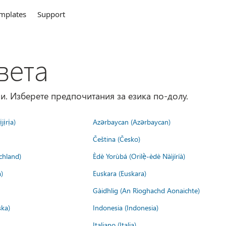
mplates
Support
вета
и. Изберете предпочитания за езика по-долу.
jịrịa)
Azərbaycan (Azərbaycan)
Čeština (Česko)
chland)
Èdè Yorùbá (Orilẹ̀-èdè Nàìjíríà)
)
Euskara (Euskara)
Gàidhlig (An Rìoghachd Aonaichte)
ska)
Indonesia (Indonesia)
Italiano (Italia)