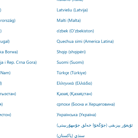
)
Latviešu (Latvija)
rország)
Malti (Malta)
)
o'zbek (O'zbekiston)
ugal)
Quechua simi (America Latina)
ika Borwa)
Shqip (shqipëri)
ija i Rep. Crna Gora)
Suomi (Suomi)
t Nam)
Türkçe (Türkiye)
)
Ελληνικά (Ελλάδα)
гызстан)
Қазақ (Қазақстан)
я)
српски (Босна и Херцеговина)
истон)
Українська (Україна)
ئۇيغۇر يېزىقى (جۇڭخۇا خەلق جۇمھۇرىيىتى)
سنڌي (پاکستان)