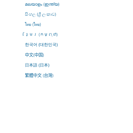
മലയാളം (ഇന്ത്യ)
සිංහල (ශ්‍රී ලංකාව)
ไทย (ไทย)
ខ្មែរ (កម្ពុជា)
한국어 (대한민국)
中文(中国)
日本語 (日本)
繁體中文 (台灣)