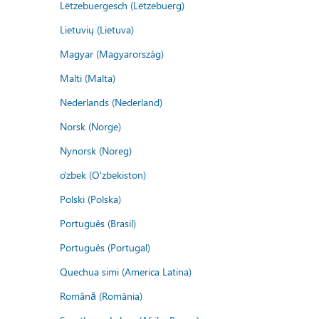
Lëtzebuergesch (Lëtzebuerg)
Lietuvių (Lietuva)
Magyar (Magyarország)
Malti (Malta)
Nederlands (Nederland)
Norsk (Norge)
Nynorsk (Noreg)
o'zbek (O'zbekiston)
Polski (Polska)
Português (Brasil)
Português (Portugal)
Quechua simi (America Latina)
Română (România)