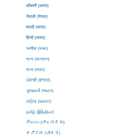
कोंकणी (भारत)
नेपाली (नेपाल)
मराठी (भारत)
हिन्दी (भारत)
অসমীয়া (ভাৰত)
বাংলা (বাংলাদেশ)
বাংলা (ভারত)
ਪੰਜਾਬੀ (ਭਾਰਤ)
ગુજરાતી (ભારત)
ଓଡ଼ିଆ (ଭାରତ)
தமிழ் (இந்தியா)
తెలుగు (భారతదేశం)
ಕನ್ನಡ (ಭಾರತ)