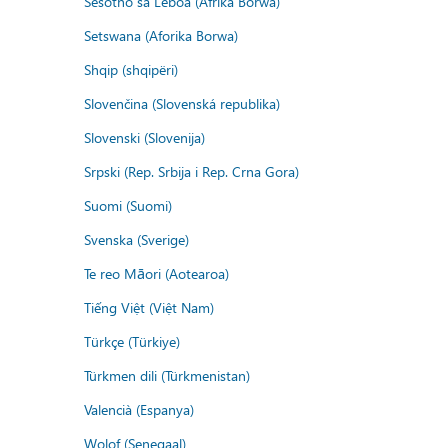
Sesotho sa Leboa (Afrika Borwa)
Setswana (Aforika Borwa)
Shqip (shqipëri)
Slovenčina (Slovenská republika)
Slovenski (Slovenija)
Srpski (Rep. Srbija i Rep. Crna Gora)
Suomi (Suomi)
Svenska (Sverige)
Te reo Māori (Aotearoa)
Tiếng Việt (Việt Nam)
Türkçe (Türkiye)
Türkmen dili (Türkmenistan)
Valencià (Espanya)
Wolof (Senegaal)