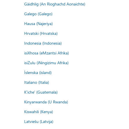
Gàidhlig (An Rìoghachd Aonaichte)
Galego (Galego)
Hausa (Najeriya)
Hrvatski (Hrvatska)
Indonesia (Indonesia)
isiXhosa (eMzantsi Afrika)
isiZulu (iNingizimu Afrika)
Íslenska (ísland)
Italiano (Italia)
K'iche' (Guatemala)
Kinyarwanda (U Rwanda)
Kiswahili (Kenya)
Latviešu (Latvija)