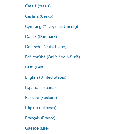
Català (català)
Čeština (Česko)
Cymraeg (Y Deyrnas Unedig)
Dansk (Danmark)
Deutsch (Deutschland)
Èdè Yorùbá (Orilẹ̀-èdè Nàìjíríà)
Eesti (Eesti)
English (United States)
Español (España)
Euskara (Euskara)
Filipino (Pilipinas)
Français (France)
Gaeilge (Éire)