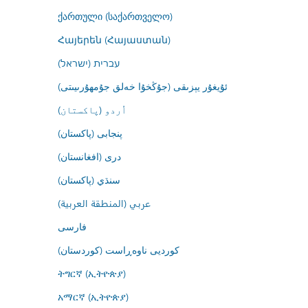
ქართული (საქართველო)
Հայերեն (Հայաստան)
עברית (ישראל)
ئۇيغۇر يېزىقى (جۇڭخۇا خەلق جۇمھۇرىيىتى)
اُردو (پاکستان)
پنجابی (پاکستان)
درى (افغانستان)
سنڌي (پاکستان)
عربي (المنطقة العربية)
فارسى
کوردیی ناوەڕاست (کوردستان)
ትግርኛ (ኢትዮጵያ)
አማርኛ (ኢትዮጵያ)