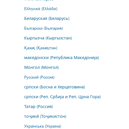
Ελληνικά (Ελλάδα)
Беларуская (Беларусь)
Български (България)
Кыргызча (Кыргызстан)
Қазақ (Қазақстан)
македонски (Република Македонија)
Монгол (Монгол)
Русский (Россия)
српски (Босна и Херцеговина)
српски (Реп. Србија и Реп. Црна Гора)
Татар (Россия)
тоҷикӣ (Тоҷикистон)
Українська (Україна)