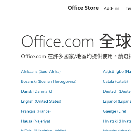
Microsoft
Office Store
Add-ins
Te
Office.com 
Office.com 在許多國家/地區均提供使用。
Afrikaans (Suid-Afrika)
Asụsụ Igbo (Naị
Bosanski (Bosna i Hercegovina)
Català (català)
Dansk (Danmark)
Deutsch (Deuts
English (United States)
Español (España
Français (France)
Gaeilge (Éire)
Hausa (Najeriya)
Hrvatski (Hrvat
isiZulu (iNingizimu Afrika)
Íslenska (ísland)