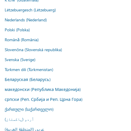
Lëtzebuergesch (Lëtzebuerg)
Nederlands (Nederland)
Polski (Polska)
Română (România)
Slovenčina (Slovenská republika)
Svenska (Sverige)
Türkmen dili (Türkmenistan)
Беларуская (Беларусь)
македонски (Република Македонија)
српски (Реп. Србија и Реп. Црна Гора)
ქართული (საქართველო)
اُردو (پاکستان)
عربي (المنطقة العربية)