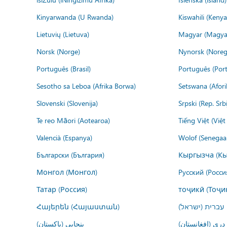
Kinyarwanda (U Rwanda)
Kiswahili (Kenya
Lietuvių (Lietuva)
Magyar (Magya
Norsk (Norge)
Nynorsk (Noreg
Português (Brasil)
Português (Port
Sesotho sa Leboa (Afrika Borwa)
Setswana (Afor
Slovenski (Slovenija)
Srpski (Rep. Srb
Te reo Māori (Aotearoa)
Tiếng Việt (Việ
Valencià (Espanya)
Wolof (Senegaal
Български (България)
Кыргызча (Кы
Монгол (Монгол)
Русский (Росси
Татар (Россия)
тоҷикӣ (Тоҷи
Հայերեն (Հայաստան)
עברית (ישראל)
درى (افغانستان)
پنجابی (پاکستان)