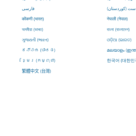
ڕاست (کوردستان
فارسى
नेपाली (नेपाल)
कोंकणी (भारत)
অসমীয়া (ভাৰত)
বাংলা (বাংলাদেশ)
ગુજરાતી (ભારત)
ଓଡ଼ିଆ (ଭାରତ)
ಕನ್ನಡ (ಭಾರತ)
മലയാളം (ഇന്ത
ខ្មែរ (កម្ពុជា)
한국어 (대한민
繁體中文 (台灣)