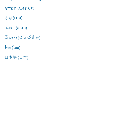
አማርኛ (ኢትዮጵያ)
हिन्दी (भारत)
ਪੰਜਾਬੀ (ਭਾਰਤ)
తెలుగు (భారతదేశం)
ไทย (ไทย)
日本語 (日本)