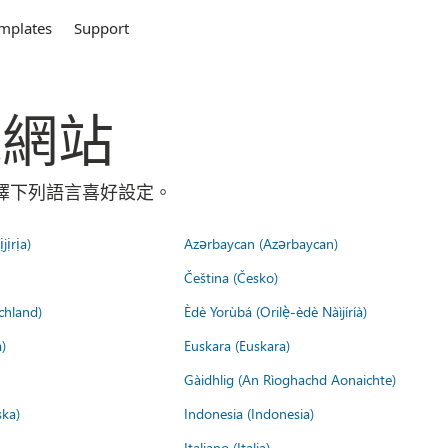
mplates
Support
全球網站
請選擇下列語言喜好設定。
jịrịa)
Azərbaycan (Azərbaycan)
Čeština (Česko)
chland)
Èdè Yorùbá (Orilẹ̀-èdè Nàìjíríà)
)
Euskara (Euskara)
Gàidhlig (An Rìoghachd Aonaichte)
ska)
Indonesia (Indonesia)
Italiano (Italia)