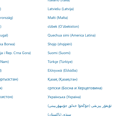
)
Latviešu (Latvija)
rország)
Malti (Malta)
)
o'zbek (O'zbekiston)
ugal)
Quechua simi (America Latina)
ika Borwa)
Shqip (shqipëri)
ija i Rep. Crna Gora)
Suomi (Suomi)
t Nam)
Türkçe (Türkiye)
)
Ελληνικά (Ελλάδα)
ргызстан)
Қазақ (Қазақстан)
я)
српски (Босна и Херцеговина)
кистон)
Українська (Україна)
ئۇيغۇر يېزىقى (جۇڭخۇا خەلق جۇمھۇرىيىتى)
سنڌي (پاکستان)