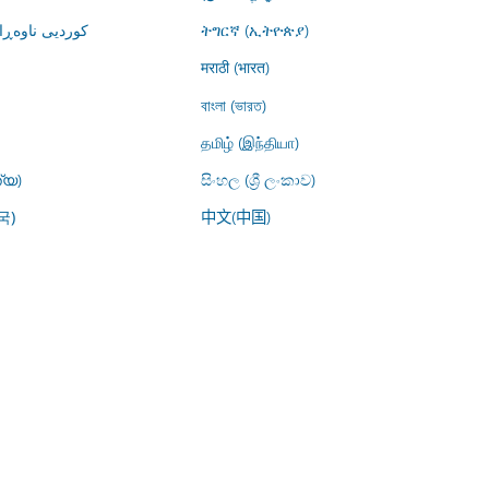
کوردیی ناوە)
ትግርኛ (ኢትዮጵያ)
मराठी (भारत)
বাংলা (ভারত)
தமிழ் (இந்தியா)
്യ)
සිංහල (ශ්‍රී ලංකාව)
中文(中国)
국)