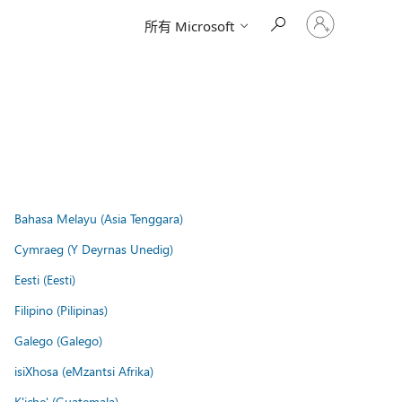
登
所有 Microsoft
入
您
的
帳
戶
Bahasa Melayu (Asia Tenggara)
Cymraeg (Y Deyrnas Unedig)
Eesti (Eesti)
Filipino (Pilipinas)
Galego (Galego)
isiXhosa (eMzantsi Afrika)
K'iche' (Guatemala)