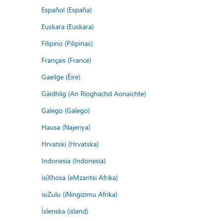
Español (España)
Euskara (Euskara)
Filipino (Pilipinas)
Français (France)
Gaeilge (Éire)
Gàidhlig (An Rìoghachd Aonaichte)
Galego (Galego)
Hausa (Najeriya)
Hrvatski (Hrvatska)
Indonesia (Indonesia)
isiXhosa (eMzantsi Afrika)
isiZulu (iNingizimu Afrika)
Íslenska (ísland)