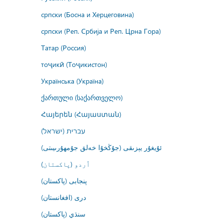
српски (Босна и Херцеговина)
српски (Реп. Србија и Реп. Црна Гора)
Татар (Россия)
тоҷикӣ (Тоҷикистон)
Українська (Україна)
ქართული (საქართველო)
Հայերեն (Հայաստան)
עברית (ישראל)
ئۇيغۇر يېزىقى (جۇڭخۇا خەلق جۇمھۇرىيىتى)
اُردو (پاکستان)
پنجابی (پاکستان)
درى (افغانستان)
سنڌي (پاکستان)