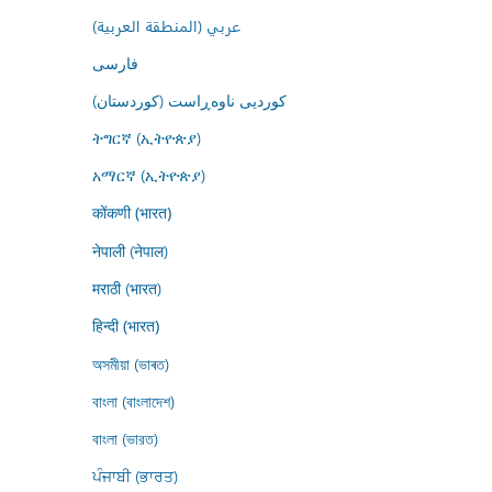
عربي (المنطقة العربية)
فارسى
کوردیی ناوەڕاست (کوردستان)
ትግርኛ (ኢትዮጵያ)
አማርኛ (ኢትዮጵያ)
कोंकणी (भारत)
नेपाली (नेपाल)
मराठी (भारत)
हिन्दी (भारत)
অসমীয়া (ভাৰত)
বাংলা (বাংলাদেশ)
বাংলা (ভারত)
ਪੰਜਾਬੀ (ਭਾਰਤ)