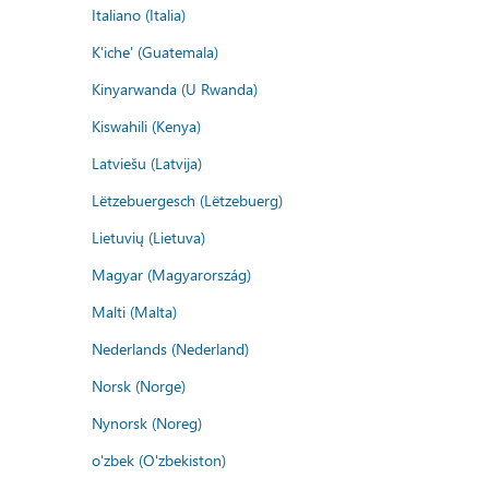
Italiano (Italia)
K'iche' (Guatemala)
Kinyarwanda (U Rwanda)
Kiswahili (Kenya)
Latviešu (Latvija)
Lëtzebuergesch (Lëtzebuerg)
Lietuvių (Lietuva)
Magyar (Magyarország)
Malti (Malta)
Nederlands (Nederland)
Norsk (Norge)
Nynorsk (Noreg)
o'zbek (O'zbekiston)