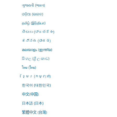
ગુજરાતી (ભારત)
ଓଡ଼ିଆ (ଭାରତ)
தமிழ் (இந்தியா)
తెలుగు (భారతదేశం)
ಕನ್ನಡ (ಭಾರತ)
മലയാളം (ഇന്ത്യ)
සිංහල (ශ්‍රී ලංකාව)
ไทย (ไทย)
ខ្មែរ (កម្ពុជា)
한국어 (대한민국)
中文(中国)
日本語 (日本)
繁體中文 (台灣)