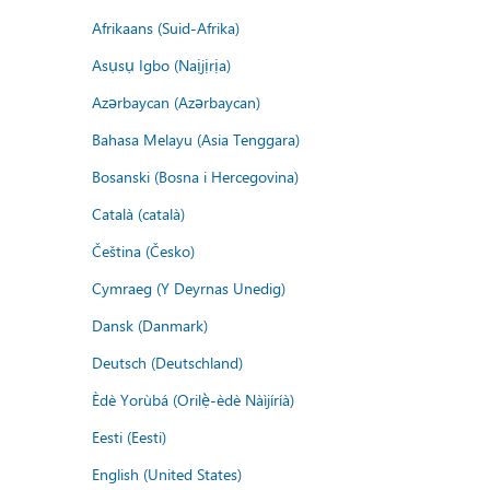
Afrikaans (Suid-Afrika)
Asụsụ Igbo (Naịjịrịa)
Azərbaycan (Azərbaycan)
Bahasa Melayu (Asia Tenggara)
Bosanski (Bosna i Hercegovina)
Català (català)
Čeština (Česko)
Cymraeg (Y Deyrnas Unedig)
Dansk (Danmark)
Deutsch (Deutschland)
Èdè Yorùbá (Orilẹ̀-èdè Nàìjíríà)
Eesti (Eesti)
English (United States)