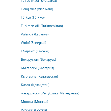
Te reo Māori (Aotearoa)
Tiếng Việt (Việt Nam)
Türkçe (Türkiye)
Türkmen dili (Türkmenistan)
Valencià (Espanya)
Wolof (Senegaal)
Ελληνικά (Ελλάδα)
Беларуская (Беларусь)
Български (България)
Кыргызча (Кыргызстан)
Қазақ (Қазақстан)
македонски (Република Македонија)
Монгол (Монгол)
Русский (Россия)