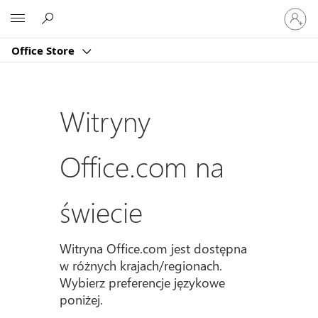
Zaloguj
Microsoft
się
do
Office Store
swojeg
konta
Witryny
Office.com na
świecie
Witryna Office.com jest dostępna
w różnych krajach/regionach.
Wybierz preferencje językowe
poniżej.