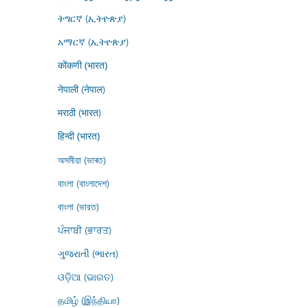
ትግርኛ (ኢትዮጵያ)
አማርኛ (ኢትዮጵያ)
कोंकणी (भारत)
नेपाली (नेपाल)
मराठी (भारत)
हिन्दी (भारत)
অসমীয়া (ভাৰত)
বাংলা (বাংলাদেশ)
বাংলা (ভারত)
ਪੰਜਾਬੀ (ਭਾਰਤ)
ગુજરાતી (ભારત)
ଓଡ଼ିଆ (ଭାରତ)
தமிழ் (இந்தியா)