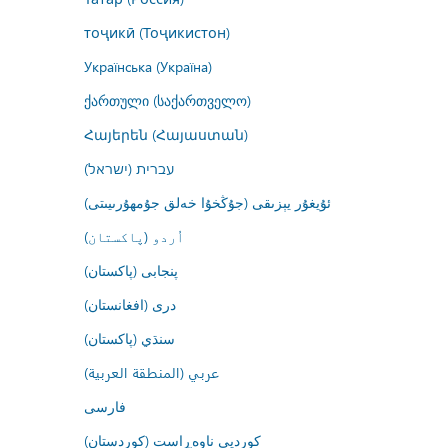
тоҷикӣ (Тоҷикистон)
Українська (Україна)
ქართული (საქართველო)
Հայերեն (Հայաստան)
עברית (ישראל)
ئۇيغۇر يېزىقى (جۇڭخۇا خەلق جۇمھۇرىيىتى)
اُردو (پاکستان)
پنجابی (پاکستان)
درى (افغانستان)
سنڌي (پاکستان)
عربي (المنطقة العربية)
فارسى
کوردیی ناوەڕاست (کوردستان)