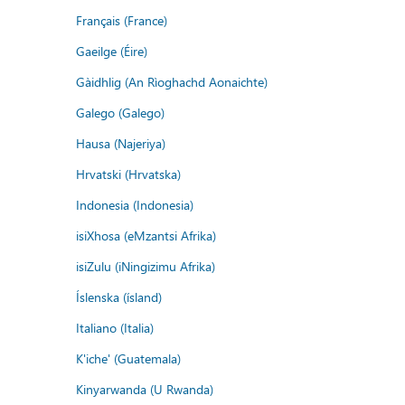
Français (France)
Gaeilge (Éire)
Gàidhlig (An Rìoghachd Aonaichte)
Galego (Galego)
Hausa (Najeriya)
Hrvatski (Hrvatska)
Indonesia (Indonesia)
isiXhosa (eMzantsi Afrika)
isiZulu (iNingizimu Afrika)
Íslenska (ísland)
Italiano (Italia)
K'iche' (Guatemala)
Kinyarwanda (U Rwanda)