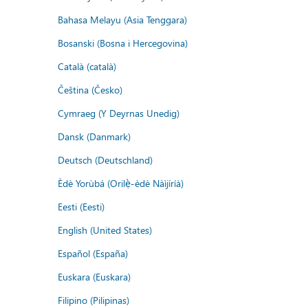
Bahasa Melayu (Asia Tenggara)
Bosanski (Bosna i Hercegovina)
Català (català)
Čeština (Česko)
Cymraeg (Y Deyrnas Unedig)
Dansk (Danmark)
Deutsch (Deutschland)
Èdè Yorùbá (Orilẹ̀-èdè Nàìjíríà)
Eesti (Eesti)
English (United States)
Español (España)
Euskara (Euskara)
Filipino (Pilipinas)