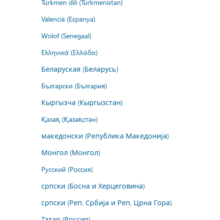
Türkmen dili (Türkmenistan)
Valencià (Espanya)
Wolof (Senegaal)
Ελληνικά (Ελλάδα)
Беларуская (Беларусь)
Български (България)
Кыргызча (Кыргызстан)
Қазақ (Қазақстан)
македонски (Република Македонија)
Монгол (Монгол)
Русский (Россия)
српски (Босна и Херцеговина)
српски (Реп. Србија и Реп. Црна Гора)
Татар (Россия)