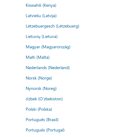
Kiswahili (Kenya)
Latviešu (Latvija)
Lëtzebuergesch (Lëtzebuerg)
Lietuvių (Lietuva)
Magyar (Magyarország)
Malti (Malta)
Nederlands (Nederland)
Norsk (Norge)
Nynorsk (Noreg)
o'zbek (O'zbekiston)
Polski (Polska)
Português (Brasil)
Português (Portugal)