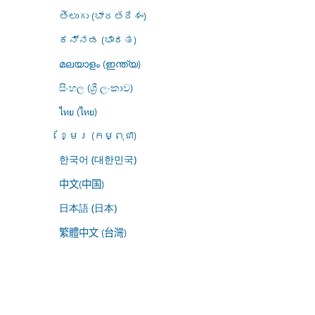
తెలుగు (భారతదేశం)
ಕನ್ನಡ (ಭಾರತ)
മലയാളം (ഇന്ത്യ)
සිංහල (ශ්‍රී ලංකාව)
ไทย (ไทย)
ខ្មែរ (កម្ពុជា)
한국어 (대한민국)
中文(中国)
日本語 (日本)
繁體中文 (台灣)