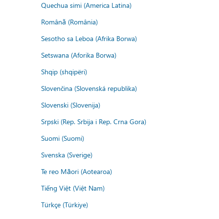
Quechua simi (America Latina)
Română (România)
Sesotho sa Leboa (Afrika Borwa)
Setswana (Aforika Borwa)
Shqip (shqipëri)
Slovenčina (Slovenská republika)
Slovenski (Slovenija)
Srpski (Rep. Srbija i Rep. Crna Gora)
Suomi (Suomi)
Svenska (Sverige)
Te reo Māori (Aotearoa)
Tiếng Việt (Việt Nam)
Türkçe (Türkiye)