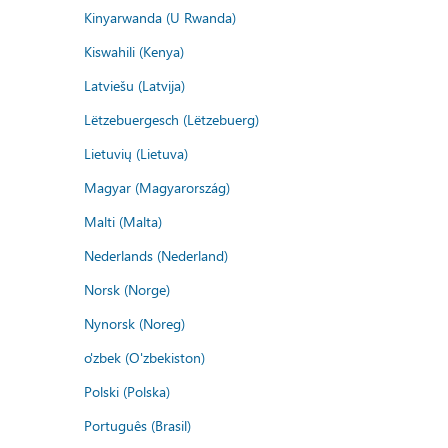
Kinyarwanda (U Rwanda)
Kiswahili (Kenya)
Latviešu (Latvija)
Lëtzebuergesch (Lëtzebuerg)
Lietuvių (Lietuva)
Magyar (Magyarország)
Malti (Malta)
Nederlands (Nederland)
Norsk (Norge)
Nynorsk (Noreg)
o'zbek (O'zbekiston)
Polski (Polska)
Português (Brasil)