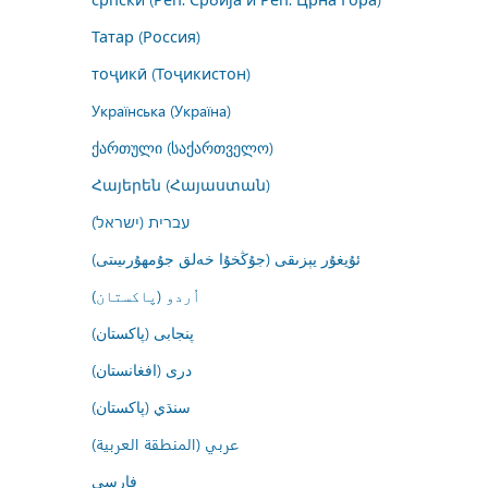
Татар (Россия)
тоҷикӣ (Тоҷикистон)
Українська (Україна)
ქართული (საქართველო)
Հայերեն (Հայաստան)
עברית (ישראל)
ئۇيغۇر يېزىقى (جۇڭخۇا خەلق جۇمھۇرىيىتى)
اُردو (پاکستان)
پنجابی (پاکستان)
درى (افغانستان)
سنڌي (پاکستان)
عربي (المنطقة العربية)
فارسى