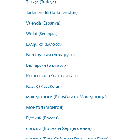
Türkçe (Türkiye)
Türkmen dili (Türkmenistan)
Valencià (Espanya)
Wolof (Senegaal)
Ελληνικά (Ελλάδα)
Беларуская (Беларусь)
Български (България)
Кыргызча (Кыргызстан)
Қазақ (Қазақстан)
македонски (Република Македонија)
Монгол (Монгол)
Русский (Россия)
српски (Босна и Херцеговина)
српски (Реп. Србија и Реп. Црна Гора)