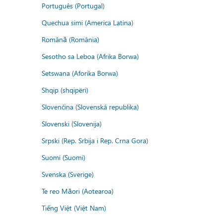
Português (Portugal)
Quechua simi (America Latina)
Română (România)
Sesotho sa Leboa (Afrika Borwa)
Setswana (Aforika Borwa)
Shqip (shqipëri)
Slovenčina (Slovenská republika)
Slovenski (Slovenija)
Srpski (Rep. Srbija i Rep. Crna Gora)
Suomi (Suomi)
Svenska (Sverige)
Te reo Māori (Aotearoa)
Tiếng Việt (Việt Nam)