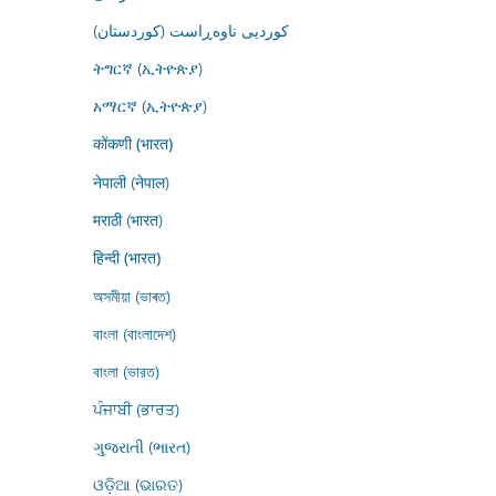
کوردیی ناوەڕاست (کوردستان)
ትግርኛ (ኢትዮጵያ)
አማርኛ (ኢትዮጵያ)
कोंकणी (भारत)
नेपाली (नेपाल)
मराठी (भारत)
हिन्दी (भारत)
অসমীয়া (ভাৰত)
বাংলা (বাংলাদেশ)
বাংলা (ভারত)
ਪੰਜਾਬੀ (ਭਾਰਤ)
ગુજરાતી (ભારત)
ଓଡ଼ିଆ (ଭାରତ)