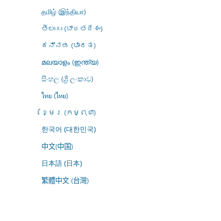
தமிழ் (இந்தியா)
తెలుగు (భారతదేశం)
ಕನ್ನಡ (ಭಾರತ)
മലയാളം (ഇന്ത്യ)
සිංහල (ශ්‍රී ලංකාව)
ไทย (ไทย)
ខ្មែរ (កម្ពុជា)
한국어 (대한민국)
中文(中国)
日本語 (日本)
繁體中文 (台灣)