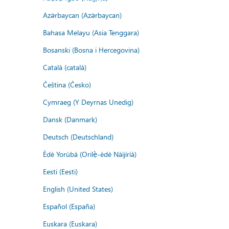
Azərbaycan (Azərbaycan)
Bahasa Melayu (Asia Tenggara)
Bosanski (Bosna i Hercegovina)
Català (català)
Čeština (Česko)
Cymraeg (Y Deyrnas Unedig)
Dansk (Danmark)
Deutsch (Deutschland)
Èdè Yorùbá (Orilẹ̀-èdè Nàìjíríà)
Eesti (Eesti)
English (United States)
Español (España)
Euskara (Euskara)