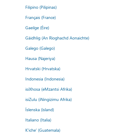
Filipino (Pilipinas)
Français (France)
Gaeilge (Éire)
Gàidhlig (An Rìoghachd Aonaichte)
Galego (Galego)
Hausa (Najeriya)
Hrvatski (Hrvatska)
Indonesia (Indonesia)
isiXhosa (eMzantsi Afrika)
isiZulu (iNingizimu Afrika)
Íslenska (ísland)
Italiano (Italia)
K'iche' (Guatemala)