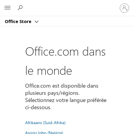
Connect
Microsoft
vous
à
Office Store
votre
compte
Office.com dans
le monde
Office.com est disponible dans
plusieurs pays/régions.
Sélectionnez votre langue préférée
ci-dessous.
Afrikaans (Suid-Afrika)
Asụsụ Igbo (Naịjịrịa)