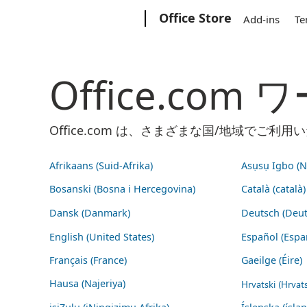
Microsoft
Office Store
Add-ins
Te
Office.co
Office.com は、さまざまな国/地域で
Afrikaans (Suid-Afrika)
Asụsụ Igbo (Na
Bosanski (Bosna i Hercegovina)
Català (català)
Dansk (Danmark)
Deutsch (Deut
English (United States)
Español (Espa
Français (France)
Gaeilge (Éire)
Hausa (Najeriya)
Hrvatski (Hrvat