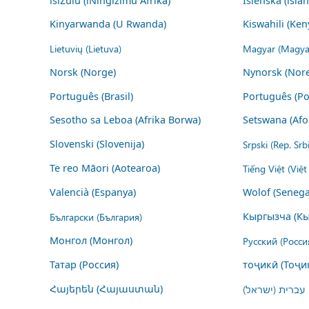
isiZulu (iNingizimu Afrika)
Íslenska (ísla
Kinyarwanda (U Rwanda)
Kiswahili (Ken
Lietuvių (Lietuva)
Magyar (Magya
Norsk (Norge)
Nynorsk (Nor
Português (Brasil)
Português (Po
Sesotho sa Leboa (Afrika Borwa)
Setswana (Afo
Slovenski (Slovenija)
Srpski (Rep. Srb
Te reo Māori (Aotearoa)
Tiếng Việt (Việ
Valencià (Espanya)
Wolof (Senega
Български (България)
Кыргызча (Кы
Монгол (Монгол)
Русский (Росси
Татар (Россия)
тоҷикӣ (Тоҷи
Հայերեն (Հայաստան)
עברית (ישראל)