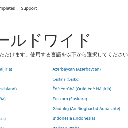
mplates
Support
m ワールドワイド
ご利用いただけます。使用する言語を以下から選択してくださ
ịjịrịa)
Azərbaycan (Azərbaycan)
Čeština (Česko)
schland)
Èdè Yorùbá (Orilẹ̀-èdè Nàìjíríà)
ña)
Euskara (Euskara)
Gàidhlig (An Rìoghachd Aonaichte)
ska)
Indonesia (Indonesia)