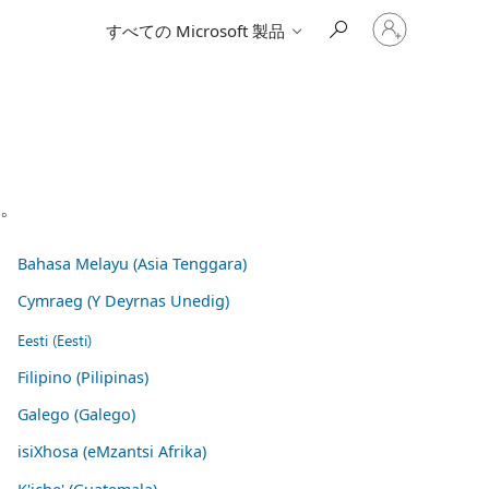
ア
すべての Microsoft 製品
カ
ウ
ン
ト
に
サ
イ
ン
イ
い。
ン
す
る
Bahasa Melayu (Asia Tenggara)
Cymraeg (Y Deyrnas Unedig)
Eesti (Eesti)
Filipino (Pilipinas)
Galego (Galego)
isiXhosa (eMzantsi Afrika)