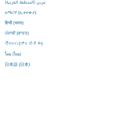
عربي (المنطقة العربية)
አማርኛ (ኢትዮጵያ)
हिन्दी (भारत)
ਪੰਜਾਬੀ (ਭਾਰਤ)
తెలుగు (భారతదేశం)
ไทย (ไทย)
日本語 (日本)