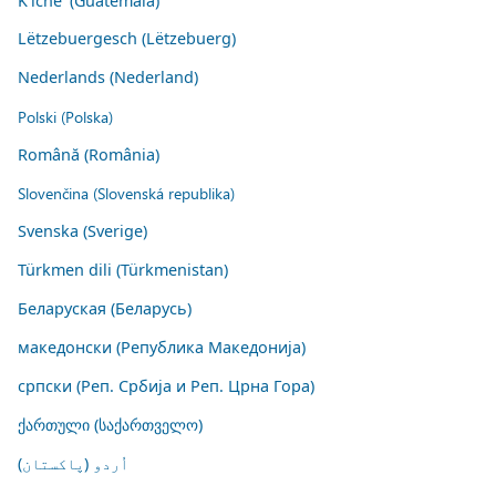
K'iche' (Guatemala)
Lëtzebuergesch (Lëtzebuerg)
Nederlands (Nederland)
Polski (Polska)
Română (România)
Slovenčina (Slovenská republika)
Svenska (Sverige)
Türkmen dili (Türkmenistan)
Беларуская (Беларусь)
македонски (Република Македонија)
српски (Реп. Србија и Реп. Црна Гора)
ქართული (საქართველო)
اُردو (پاکستان)