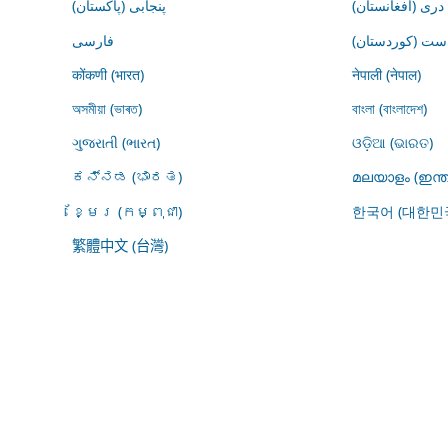
درى (افغانستان)
پنجابی (پاکستان)
ڕاست (کوردستان
فارسى
कोंकणी (भारत)
नेपाली (नेपाल)
অসমীয়া (ভাৰত)
বাংলা (বাংলাদেশ)
ગુજરાતી (ભારત)
ଓଡ଼ିଆ (ଭାରତ)
ಕನ್ನಡ (ಭಾರತ)
മലയാളം (ഇന്ത
ខ្មែរ (កម្ពុជា)
한국어 (대한민
繁體中文 (台灣)