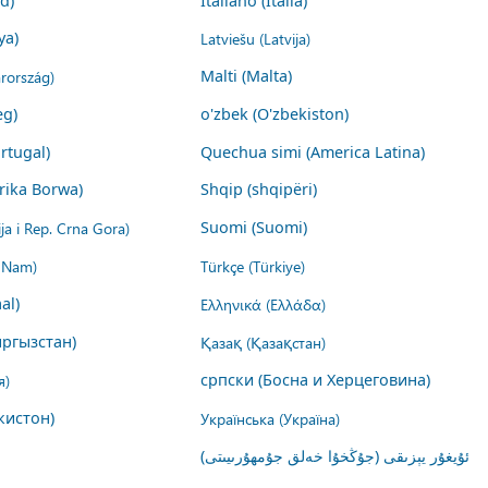
nd)
Italiano (Italia)
ya)
Latviešu (Latvija)
rország)
Malti (Malta)
eg)
o'zbek (O'zbekiston)
rtugal)
Quechua simi (America Latina)
rika Borwa)
Shqip (shqipëri)
ija i Rep. Crna Gora)
Suomi (Suomi)
t Nam)
Türkçe (Türkiye)
al)
Ελληνικά (Ελλάδα)
ргызстан)
Қазақ (Қазақстан)
я)
српски (Босна и Херцеговина)
кистон)
Українська (Україна)
ئۇيغۇر يېزىقى (جۇڭخۇا خەلق جۇمھۇرىيىتى)