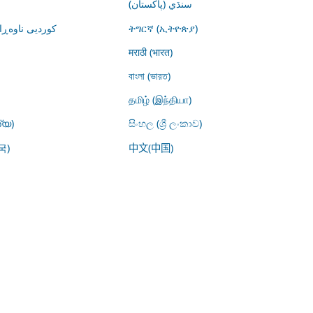
سنڌي (پاکستان)
کوردیی ناوە)
ትግርኛ (ኢትዮጵያ)
मराठी (भारत)
বাংলা (ভারত)
தமிழ் (இந்தியா)
്യ)
සිංහල (ශ්‍රී ලංකාව)
국)
中文(中国)