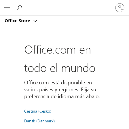
Iniciar
Microsoft
sesión
en
Office Store
tu
cuenta
Office.com en
todo el mundo
Office.com está disponible en
varios países y regiones. Elija su
preferencia de idioma más abajo.
Čeština (Česko)
Dansk (Danmark)