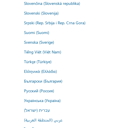
Slovenčina (Slovenská republika)
Slovenski (Slovenija)
Srpski (Rep. Srbija i Rep. Crna Gora)
Suomi (Suomi)
Svenska (Sverige)
Tiếng Việt (Việt Nam)
Türkçe (Türkiye)
Ελληνικά (Ελλάδα)
Български (България)
Русский (Россия)
Українська (Україна)
עברית (ישראל)
عربي (المنطقة العربية)