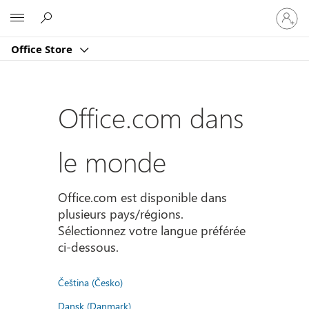
Connect
Microsoft
vous
à
Office Store
votre
compte
Office.com dans
le monde
Office.com est disponible dans
plusieurs pays/régions.
Sélectionnez votre langue préférée
ci-dessous.
Čeština (Česko)
Dansk (Danmark)