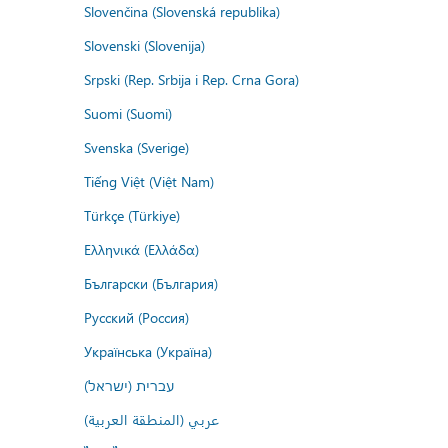
Slovenčina (Slovenská republika)
Slovenski (Slovenija)
Srpski (Rep. Srbija i Rep. Crna Gora)
Suomi (Suomi)
Svenska (Sverige)
Tiếng Việt (Việt Nam)
Türkçe (Türkiye)
Ελληνικά (Ελλάδα)
Български (България)
Русский (Россия)
Українська (Україна)
עברית (ישראל)
عربي (المنطقة العربية)