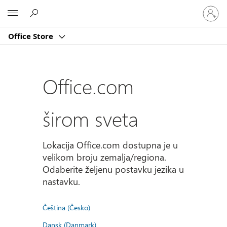
Prijavite
Microsoft
se
na
Office Store
nalog
Office.com
širom sveta
Lokacija Office.com dostupna je u
velikom broju zemalja/regiona.
Odaberite željenu postavku jezika u
nastavku.
Čeština (Česko)
Dansk (Danmark)