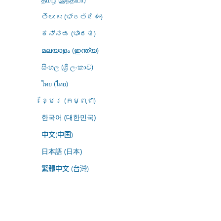
తెలుగు (భారతదేశం)
ಕನ್ನಡ (ಭಾರತ)
മലയാളം (ഇന്ത്യ)
සිංහල (ශ්‍රී ලංකාව)
ไทย (ไทย)
ខ្មែរ (កម្ពុជា)
한국어 (대한민국)
中文(中国)
日本語 (日本)
繁體中文 (台灣)