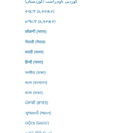
کوردیی ناوەڕاست (کوردستان)
ትግርኛ (ኢትዮጵያ)
አማርኛ (ኢትዮጵያ)
कोंकणी (भारत)
नेपाली (नेपाल)
मराठी (भारत)
हिन्दी (भारत)
অসমীয়া (ভাৰত)
বাংলা (বাংলাদেশ)
বাংলা (ভারত)
ਪੰਜਾਬੀ (ਭਾਰਤ)
ગુજરાતી (ભારત)
ଓଡ଼ିଆ (ଭାରତ)
தமிழ் (இந்தியா)