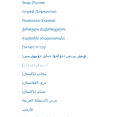
Татар (Россия)
тоҷикӣ (Тоҷикистон)
Українська (Україна)
ქართული (საქართველო)
Հայերեն (Հայաստան)
עברית (ישראל)
ئۇيغۇر يېزىقى (جۇڭخۇا خەلق جۇمھۇرىيىتى)
اُردو (پاکستان)
پنجابی (پاکستان)
درى (افغانستان)
سنڌي (پاکستان)
عربي (المنطقة العربية)
فارسى