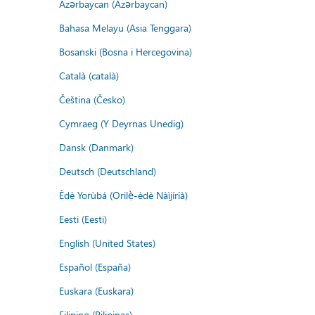
Azərbaycan (Azərbaycan)
Bahasa Melayu (Asia Tenggara)
Bosanski (Bosna i Hercegovina)
Català (català)
Čeština (Česko)
Cymraeg (Y Deyrnas Unedig)
Dansk (Danmark)
Deutsch (Deutschland)
Èdè Yorùbá (Orilẹ̀-èdè Nàìjíríà)
Eesti (Eesti)
English (United States)
Español (España)
Euskara (Euskara)
Filipino (Pilipinas)