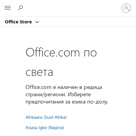
Влезте
Microsoft
във
вашия
Office Store
акаунт
Office.com по
света
Office.com е наличен в редица
страни/региони. Изберете
предпочитания за езика по-долу.
Afrikaans (Suid-Afrika)
Asụsụ Igbo (Naịjịrịa)