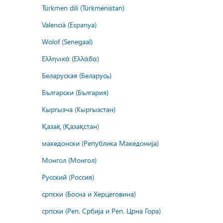
Türkmen dili (Türkmenistan)
Valencià (Espanya)
Wolof (Senegaal)
Ελληνικά (Ελλάδα)
Беларуская (Беларусь)
Български (България)
Кыргызча (Кыргызстан)
Қазақ (Қазақстан)
македонски (Република Македонија)
Монгол (Монгол)
Русский (Россия)
српски (Босна и Херцеговина)
српски (Реп. Србија и Реп. Црна Гора)