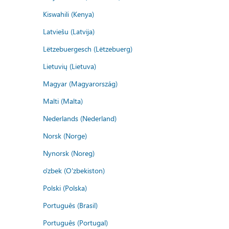
Kiswahili (Kenya)
Latviešu (Latvija)
Lëtzebuergesch (Lëtzebuerg)
Lietuvių (Lietuva)
Magyar (Magyarország)
Malti (Malta)
Nederlands (Nederland)
Norsk (Norge)
Nynorsk (Noreg)
o'zbek (O'zbekiston)
Polski (Polska)
Português (Brasil)
Português (Portugal)