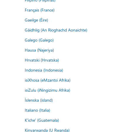
Français (France)
Gaeilge (Éire)
Gàidhlig (An Rìoghachd Aonaichte)
Galego (Galego)
Hausa (Najeriya)
Hrvatski (Hrvatska)
Indonesia (Indonesia)
isiXhosa (eMzantsi Afrika)
isiZulu (iNingizimu Afrika)
Íslenska (ísland)
Italiano (Italia)
K'iche' (Guatemala)
Kinyarwanda (U Rwanda)