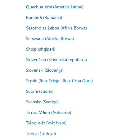
Quechua simi (America Latina)
Română (România)
Sesotho sa Leboa (Afrika Borwa)
Setswana (Aforika Borwa)
Shqip (shqipëri)
Slovenčina (Slovenská republika)
Slovenski (Slovenija)
Srpski (Rep. Srbija i Rep. Crna Gora)
Suomi (Suomi)
Svenska (Sverige)
Te reo Māori (Aotearoa)
Tiếng Việt (Việt Nam)
Türkçe (Türkiye)