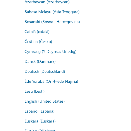
Azərbaycan (Azərbaycan)
Bahasa Melayu (Asia Tenggara)
Bosanski (Bosna i Hercegovina)
Català (català)
Čeština (Česko)
Cymraeg (Y Deyrnas Unedig)
Dansk (Danmark)
Deutsch (Deutschland)
Èdè Yorùbá (Orilẹ̀-èdè Nàìjíríà)
Eesti (Eesti)
English (United States)
Español (España)
Euskara (Euskara)
Filipino (Pilipinas)