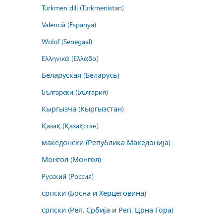
Türkmen dili (Türkmenistan)
Valencià (Espanya)
Wolof (Senegaal)
Ελληνικά (Ελλάδα)
Беларуская (Беларусь)
Български (България)
Кыргызча (Кыргызстан)
Қазақ (Қазақстан)
македонски (Република Македонија)
Монгол (Монгол)
Русский (Россия)
српски (Босна и Херцеговина)
српски (Реп. Србија и Реп. Црна Гора)