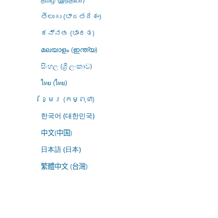
తెలుగు (భారతదేశం)
ಕನ್ನಡ (ಭಾರತ)
മലയാളം (ഇന്ത്യ)
සිංහල (ශ්‍රී ලංකාව)
ไทย (ไทย)
ខ្មែរ (កម្ពុជា)
한국어 (대한민국)
中文(中国)
日本語 (日本)
繁體中文 (台灣)