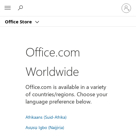
Sign
Microsoft
in
to
Office Store
your
account
Office.com
Worldwide
Office.com is available in a variety
of countries/regions. Choose your
language preference below.
Afrikaans (Suid-Afrika)
Asụsụ Igbo (Naịjịrịa)