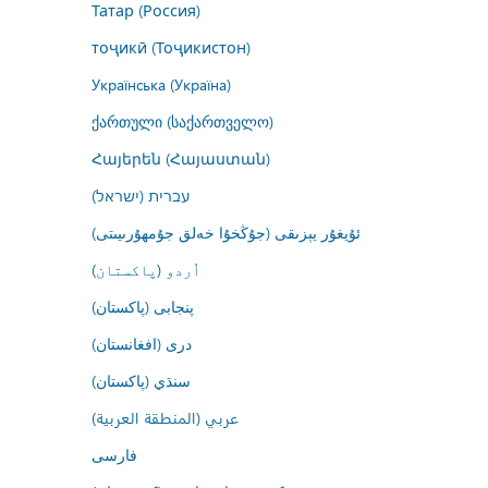
Татар (Россия)
тоҷикӣ (Тоҷикистон)
Українська (Україна)
ქართული (საქართველო)
Հայերեն (Հայաստան)
עברית (ישראל)
ئۇيغۇر يېزىقى (جۇڭخۇا خەلق جۇمھۇرىيىتى)
اُردو (پاکستان)
پنجابی (پاکستان)
درى (افغانستان)
سنڌي (پاکستان)
عربي (المنطقة العربية)
فارسى