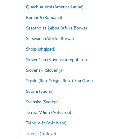
Quechua simi (America Latina)
Română (România)
Sesotho sa Leboa (Afrika Borwa)
Setswana (Aforika Borwa)
Shqip (shqipëri)
Slovenčina (Slovenská republika)
Slovenski (Slovenija)
Srpski (Rep. Srbija i Rep. Crna Gora)
Suomi (Suomi)
Svenska (Sverige)
Te reo Māori (Aotearoa)
Tiếng Việt (Việt Nam)
Türkçe (Türkiye)