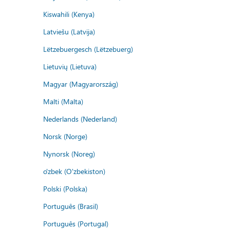
Kiswahili (Kenya)
Latviešu (Latvija)
Lëtzebuergesch (Lëtzebuerg)
Lietuvių (Lietuva)
Magyar (Magyarország)
Malti (Malta)
Nederlands (Nederland)
Norsk (Norge)
Nynorsk (Noreg)
o'zbek (O'zbekiston)
Polski (Polska)
Português (Brasil)
Português (Portugal)