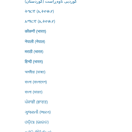
کوردیی ناوەڕاست (کوردستان)
ትግርኛ (ኢትዮጵያ)
አማርኛ (ኢትዮጵያ)
कोंकणी (भारत)
नेपाली (नेपाल)
मराठी (भारत)
हिन्दी (भारत)
অসমীয়া (ভাৰত)
বাংলা (বাংলাদেশ)
বাংলা (ভারত)
ਪੰਜਾਬੀ (ਭਾਰਤ)
ગુજરાતી (ભારત)
ଓଡ଼ିଆ (ଭାରତ)
தமிழ் (இந்தியா)