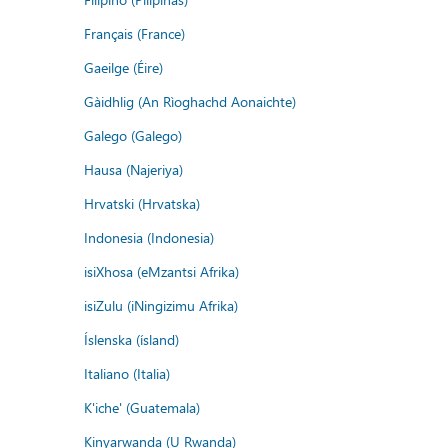
Français (France)
Gaeilge (Éire)
Gàidhlig (An Rìoghachd Aonaichte)
Galego (Galego)
Hausa (Najeriya)
Hrvatski (Hrvatska)
Indonesia (Indonesia)
isiXhosa (eMzantsi Afrika)
isiZulu (iNingizimu Afrika)
Íslenska (ísland)
Italiano (Italia)
K'iche' (Guatemala)
Kinyarwanda (U Rwanda)