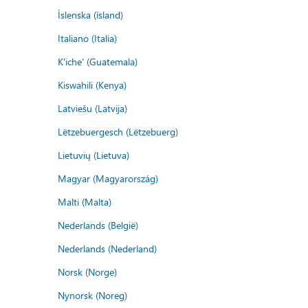
Íslenska (ísland)
Italiano (Italia)
K'iche' (Guatemala)
Kiswahili (Kenya)
Latviešu (Latvija)
Lëtzebuergesch (Lëtzebuerg)
Lietuvių (Lietuva)
Magyar (Magyarország)
Malti (Malta)
Nederlands (België)
Nederlands (Nederland)
Norsk (Norge)
Nynorsk (Noreg)