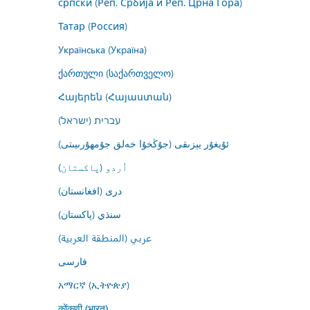
српски (Реп. Србија и Реп. Црна Гора)
Татар (Россия)
Українська (Україна)
ქართული (საქართველო)
Հայերեն (Հայաստան)
עברית (ישראל)
ئۇيغۇر يېزىقى (جۇڭخۇا خەلق جۇمھۇرىيىتى)
اُردو (پاکستان)
درى (افغانستان)
سنڌي (پاکستان)
عربي (المنطقة العربية)
فارسى
አማርኛ (ኢትዮጵያ)
कोंकणी (भारत)