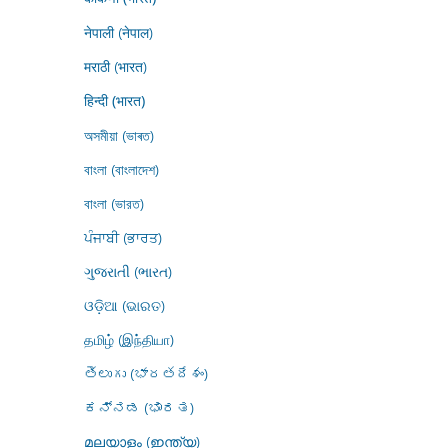
नेपाली (नेपाल)
मराठी (भारत)
हिन्दी (भारत)
অসমীয়া (ভাৰত)
বাংলা (বাংলাদেশ)
বাংলা (ভারত)
ਪੰਜਾਬੀ (ਭਾਰਤ)
ગુજરાતી (ભારત)
ଓଡ଼ିଆ (ଭାରତ)
தமிழ் (இந்தியா)
తెలుగు (భారతదేశం)
ಕನ್ನಡ (ಭಾರತ)
മലയാളം (ഇന്ത്യ)