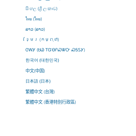
සිංහල (ශ්‍රී ලංකාව)
ไทย (ไทย)
ລາວ (ລາວ)
ខ្មែរ (កម្ពុជា)
ᏣᎳᎩ (ᏌᏊ ᎢᏳᎾᎵᏍᏔᏅ ᏍᎦᏚᎩ)
한국어 (대한민국)
中文(中国)
日本語 (日本)
繁體中文 (台灣)
繁體中文 (香港特別行政區)