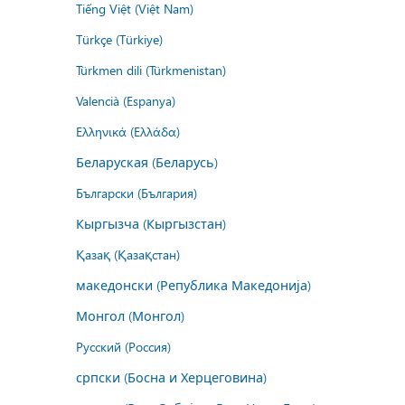
Tiếng Việt (Việt Nam)
Türkçe (Türkiye)
Türkmen dili (Türkmenistan)
Valencià (Espanya)
Ελληνικά (Ελλάδα)
Беларуская (Беларусь)
Български (България)
Кыргызча (Кыргызстан)
Қазақ (Қазақстан)
македонски (Република Македонија)
Монгол (Монгол)
Русский (Россия)
српски (Босна и Херцеговина)