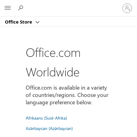
Sign
Microsoft
in
to
Office Store
your
account
Office.com
Worldwide
Office.com is available in a variety
of countries/regions. Choose your
language preference below.
Afrikaans (Suid-Afrika)
Azərbaycan (Azərbaycan)