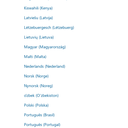
Kiswahili (Kenya)
Latviešu (Latvija)
Lëtzebuergesch (Lëtzebuerg)
Lietuvių (Lietuva)
Magyar (Magyarország)
Malti (Malta)
Nederlands (Nederland)
Norsk (Norge)
Nynorsk (Noreg)
o'zbek (O'zbekiston)
Polski (Polska)
Português (Brasil)
Português (Portugal)