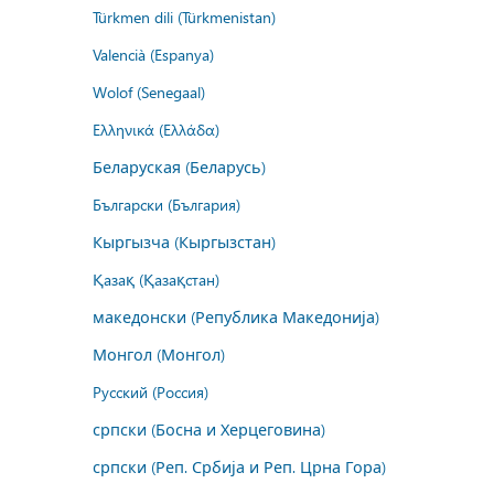
Türkmen dili (Türkmenistan)
Valencià (Espanya)
Wolof (Senegaal)
Ελληνικά (Ελλάδα)
Беларуская (Беларусь)
Български (България)
Кыргызча (Кыргызстан)
Қазақ (Қазақстан)
македонски (Република Македонија)
Монгол (Монгол)
Русский (Россия)
српски (Босна и Херцеговина)
српски (Реп. Србија и Реп. Црна Гора)