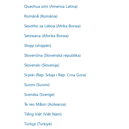
Quechua simi (America Latina)
Română (România)
Sesotho sa Leboa (Afrika Borwa)
Setswana (Aforika Borwa)
Shqip (shqipëri)
Slovenčina (Slovenská republika)
Slovenski (Slovenija)
Srpski (Rep. Srbija i Rep. Crna Gora)
Suomi (Suomi)
Svenska (Sverige)
Te reo Māori (Aotearoa)
Tiếng Việt (Việt Nam)
Türkçe (Türkiye)