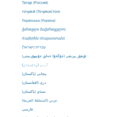
Татар (Россия)
тоҷикӣ (Тоҷикистон)
Українська (Україна)
ქართული (საქართველო)
Հայերեն (Հայաստան)
עברית (ישראל)
ئۇيغۇر يېزىقى (جۇڭخۇا خەلق جۇمھۇرىيىتى)
اُردو (پاکستان)
پنجابی (پاکستان)
درى (افغانستان)
سنڌي (پاکستان)
عربي (المنطقة العربية)
فارسى