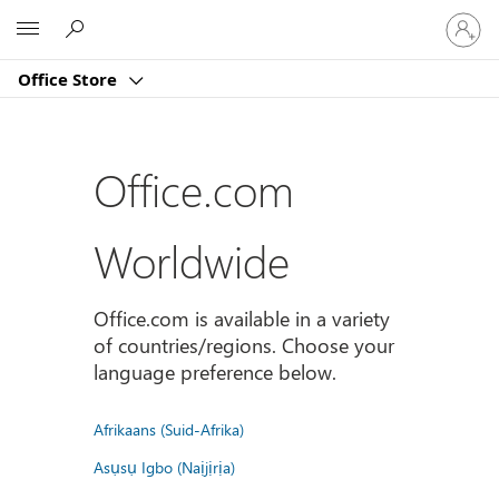
Sign
Microsoft
in
to
Office Store
your
account
Office.com
Worldwide
Office.com is available in a variety
of countries/regions. Choose your
language preference below.
Afrikaans (Suid-Afrika)
Asụsụ Igbo (Naịjịrịa)