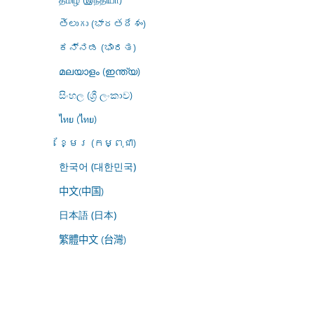
తెలుగు (భారతదేశం)
ಕನ್ನಡ (ಭಾರತ)
മലയാളം (ഇന്ത്യ)
සිංහල (ශ්‍රී ලංකාව)
ไทย (ไทย)
ខ្មែរ (កម្ពុជា)
한국어 (대한민국)
中文(中国)
日本語 (日本)
繁體中文 (台灣)