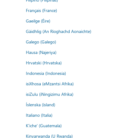
Français (France)
Gaeilge (Éire)
Gàidhlig (An Rìoghachd Aonaichte)
Galego (Galego)
Hausa (Najeriya)
Hrvatski (Hrvatska)
Indonesia (Indonesia)
isiXhosa (eMzantsi Afrika)
isiZulu (iNingizimu Afrika)
Íslenska (ísland)
Italiano (Italia)
K'iche' (Guatemala)
Kinyarwanda (U Rwanda)