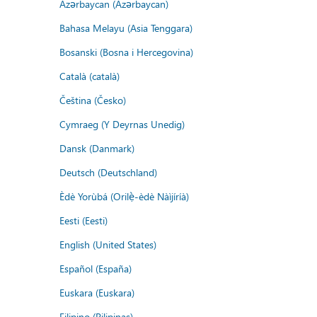
Azərbaycan (Azərbaycan)
Bahasa Melayu (Asia Tenggara)
Bosanski (Bosna i Hercegovina)
Català (català)
Čeština (Česko)
Cymraeg (Y Deyrnas Unedig)
Dansk (Danmark)
Deutsch (Deutschland)
Èdè Yorùbá (Orilẹ̀-èdè Nàìjíríà)
Eesti (Eesti)
English (United States)
Español (España)
Euskara (Euskara)
Filipino (Pilipinas)