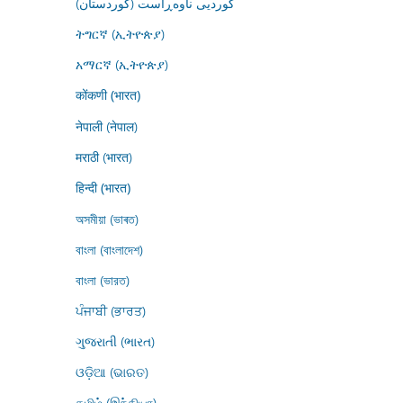
کوردیی ناوەڕاست (کوردستان)
ትግርኛ (ኢትዮጵያ)
አማርኛ (ኢትዮጵያ)
कोंकणी (भारत)
नेपाली (नेपाल)
मराठी (भारत)
हिन्दी (भारत)
অসমীয়া (ভাৰত)
বাংলা (বাংলাদেশ)
বাংলা (ভারত)
ਪੰਜਾਬੀ (ਭਾਰਤ)
ગુજરાતી (ભારત)
ଓଡ଼ିଆ (ଭାରତ)
தமிழ் (இந்தியா)