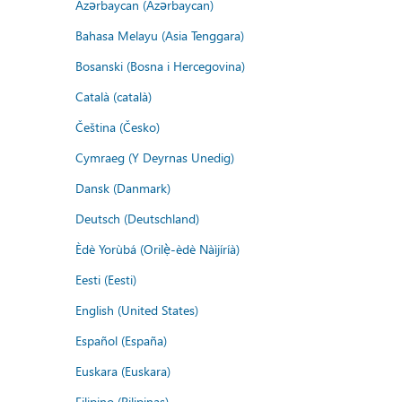
Azərbaycan (Azərbaycan)
Bahasa Melayu (Asia Tenggara)
Bosanski (Bosna i Hercegovina)
Català (català)
Čeština (Česko)
Cymraeg (Y Deyrnas Unedig)
Dansk (Danmark)
Deutsch (Deutschland)
Èdè Yorùbá (Orilẹ̀-èdè Nàìjíríà)
Eesti (Eesti)
English (United States)
Español (España)
Euskara (Euskara)
Filipino (Pilipinas)