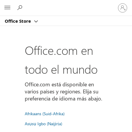
Iniciar
Microsoft
sesión
en
Office Store
tu
cuenta
Office.com en
todo el mundo
Office.com está disponible en
varios países y regiones. Elija su
preferencia de idioma más abajo.
Afrikaans (Suid-Afrika)
Asụsụ Igbo (Naịjịrịa)