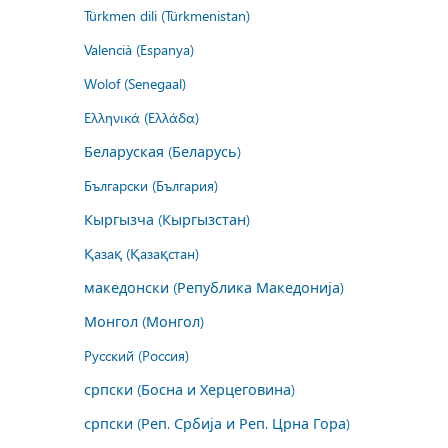
Türkmen dili (Türkmenistan)
Valencià (Espanya)
Wolof (Senegaal)
Ελληνικά (Ελλάδα)
Беларуская (Беларусь)
Български (България)
Кыргызча (Кыргызстан)
Қазақ (Қазақстан)
македонски (Република Македонија)
Монгол (Монгол)
Русский (Россия)
српски (Босна и Херцеговина)
српски (Реп. Србија и Реп. Црна Гора)