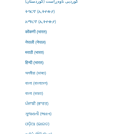
کوردیی ناوەڕاست (کوردستان)
ትግርኛ (ኢትዮጵያ)
አማርኛ (ኢትዮጵያ)
कोंकणी (भारत)
नेपाली (नेपाल)
मराठी (भारत)
हिन्दी (भारत)
অসমীয়া (ভাৰত)
বাংলা (বাংলাদেশ)
বাংলা (ভারত)
ਪੰਜਾਬੀ (ਭਾਰਤ)
ગુજરાતી (ભારત)
ଓଡ଼ିଆ (ଭାରତ)
தமிழ் (இந்தியா)