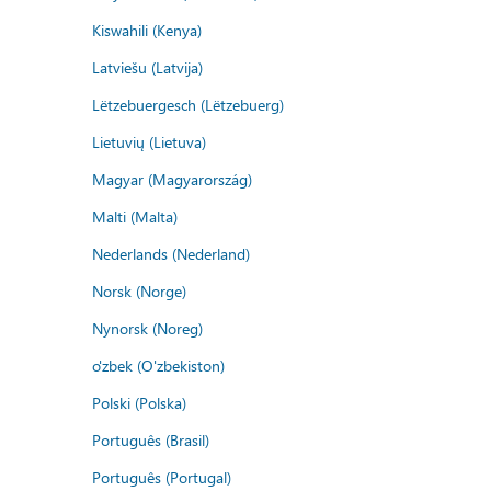
Kiswahili (Kenya)
Latviešu (Latvija)
Lëtzebuergesch (Lëtzebuerg)
Lietuvių (Lietuva)
Magyar (Magyarország)
Malti (Malta)
Nederlands (Nederland)
Norsk (Norge)
Nynorsk (Noreg)
o'zbek (O'zbekiston)
Polski (Polska)
Português (Brasil)
Português (Portugal)