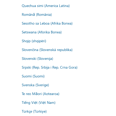
Quechua simi (America Latina)
Română (România)
Sesotho sa Leboa (Afrika Borwa)
Setswana (Aforika Borwa)
Shqip (shqipëri)
Slovenčina (Slovenská republika)
Slovenski (Slovenija)
Srpski (Rep. Srbija i Rep. Crna Gora)
Suomi (Suomi)
Svenska (Sverige)
Te reo Māori (Aotearoa)
Tiếng Việt (Việt Nam)
Türkçe (Türkiye)