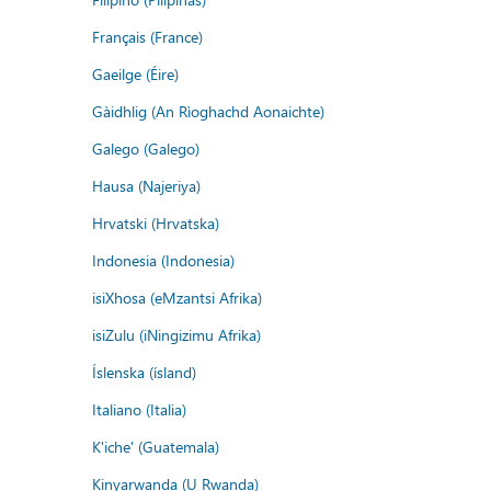
Français (France)
Gaeilge (Éire)
Gàidhlig (An Rìoghachd Aonaichte)
Galego (Galego)
Hausa (Najeriya)
Hrvatski (Hrvatska)
Indonesia (Indonesia)
isiXhosa (eMzantsi Afrika)
isiZulu (iNingizimu Afrika)
Íslenska (ísland)
Italiano (Italia)
K'iche' (Guatemala)
Kinyarwanda (U Rwanda)