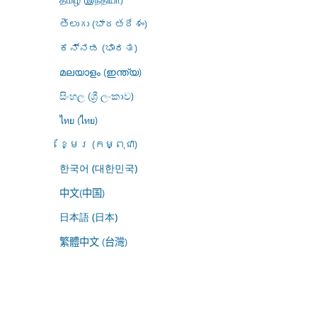
తెలుగు (భారతదేశం)
ಕನ್ನಡ (ಭಾರತ)
മലയാളം (ഇന്ത്യ)
සිංහල (ශ්‍රී ලංකාව)
ไทย (ไทย)
ខ្មែរ (កម្ពុជា)
한국어 (대한민국)
中文(中国)
日本語 (日本)
繁體中文 (台灣)