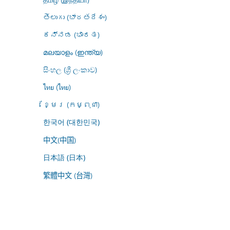
తెలుగు (భారతదేశం)
ಕನ್ನಡ (ಭಾರತ)
മലയാളം (ഇന്ത്യ)
සිංහල (ශ්‍රී ලංකාව)
ไทย (ไทย)
ខ្មែរ (កម្ពុជា)
한국어 (대한민국)
中文(中国)
日本語 (日本)
繁體中文 (台灣)