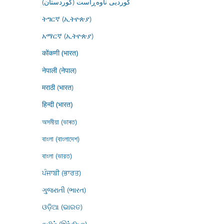
کوردیی ناوەڕاست (کوردستان)
ትግርኛ (ኢትዮጵያ)
አማርኛ (ኢትዮጵያ)
कोंकणी (भारत)
नेपाली (नेपाल)
मराठी (भारत)
हिन्दी (भारत)
অসমীয়া (ভাৰত)
বাংলা (বাংলাদেশ)
বাংলা (ভারত)
ਪੰਜਾਬੀ (ਭਾਰਤ)
ગુજરાતી (ભારત)
ଓଡ଼ିଆ (ଭାରତ)
தமிழ் (இந்தியா)