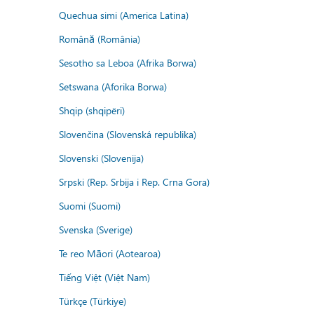
Quechua simi (America Latina)
Română (România)
Sesotho sa Leboa (Afrika Borwa)
Setswana (Aforika Borwa)
Shqip (shqipëri)
Slovenčina (Slovenská republika)
Slovenski (Slovenija)
Srpski (Rep. Srbija i Rep. Crna Gora)
Suomi (Suomi)
Svenska (Sverige)
Te reo Māori (Aotearoa)
Tiếng Việt (Việt Nam)
Türkçe (Türkiye)