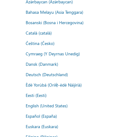
Azərbaycan (Azərbaycan)
Bahasa Melayu (Asia Tenggara)
Bosanski (Bosna i Hercegovina)
Català (català)
Čeština (Česko)
Cymraeg (Y Deyrnas Unedig)
Dansk (Danmark)
Deutsch (Deutschland)
Èdè Yorùbá (Orilẹ̀-èdè Nàìjíríà)
Eesti (Eesti)
English (United States)
Español (España)
Euskara (Euskara)
Filipino (Pilipinas)