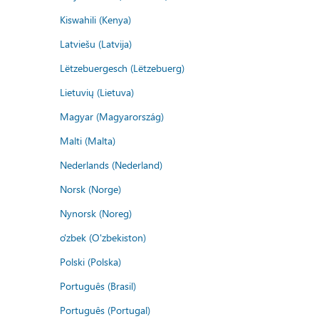
Kiswahili (Kenya)
Latviešu (Latvija)
Lëtzebuergesch (Lëtzebuerg)
Lietuvių (Lietuva)
Magyar (Magyarország)
Malti (Malta)
Nederlands (Nederland)
Norsk (Norge)
Nynorsk (Noreg)
o'zbek (O'zbekiston)
Polski (Polska)
Português (Brasil)
Português (Portugal)