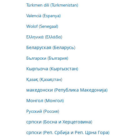
Türkmen dili (Türkmenistan)
Valencià (Espanya)
Wolof (Senegaal)
Ελληνικά (Ελλάδα)
Беларуская (Беларусь)
Български (България)
Кыргызча (Кыргызстан)
Қазақ (Қазақстан)
македонски (Република Македонија)
Монгол (Монгол)
Русский (Россия)
српски (Босна и Херцеговина)
српски (Реп. Србија и Реп. Црна Гора)