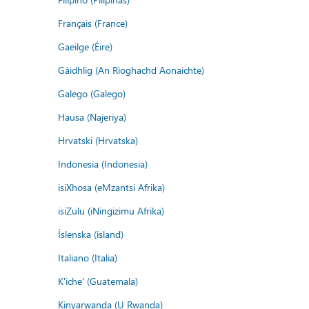
Français (France)
Gaeilge (Éire)
Gàidhlig (An Rìoghachd Aonaichte)
Galego (Galego)
Hausa (Najeriya)
Hrvatski (Hrvatska)
Indonesia (Indonesia)
isiXhosa (eMzantsi Afrika)
isiZulu (iNingizimu Afrika)
Íslenska (ísland)
Italiano (Italia)
K'iche' (Guatemala)
Kinyarwanda (U Rwanda)