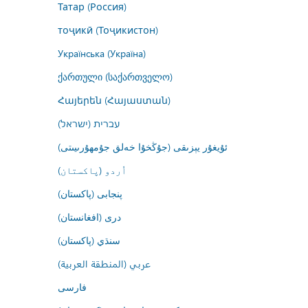
Татар (Россия)
тоҷикӣ (Тоҷикистон)
Українська (Україна)
ქართული (საქართველო)
Հայերեն (Հայաստան)
עברית (ישראל)
ئۇيغۇر يېزىقى (جۇڭخۇا خەلق جۇمھۇرىيىتى)
اُردو (پاکستان)
پنجابی (پاکستان)
درى (افغانستان)
سنڌي (پاکستان)
عربي (المنطقة العربية)
فارسى