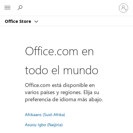
Iniciar
Microsoft
sesión
en
Office Store
tu
cuenta
Office.com en
todo el mundo
Office.com está disponible en
varios países y regiones. Elija su
preferencia de idioma más abajo.
Afrikaans (Suid-Afrika)
Asụsụ Igbo (Naịjịrịa)