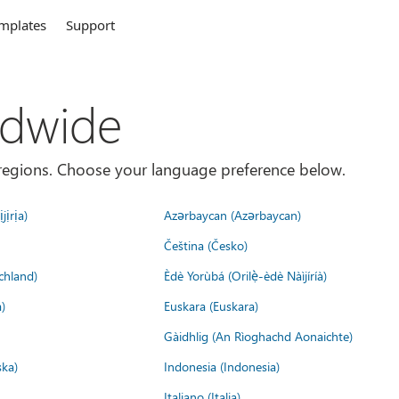
mplates
Support
ldwide
es/regions. Choose your language preference below.
jịrịa)
Azərbaycan (Azərbaycan)
Čeština (Česko)
chland)
Èdè Yorùbá (Orilẹ̀-èdè Nàìjíríà)
)
Euskara (Euskara)
Gàidhlig (An Rìoghachd Aonaichte)
ska)
Indonesia (Indonesia)
Italiano (Italia)