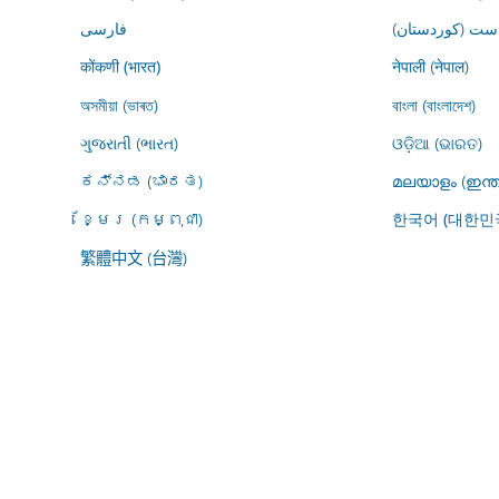
ڕاست (کوردستان
فارسى
नेपाली (नेपाल)
कोंकणी (भारत)
অসমীয়া (ভাৰত)
বাংলা (বাংলাদেশ)
ગુજરાતી (ભારત)
ଓଡ଼ିଆ (ଭାରତ)
ಕನ್ನಡ (ಭಾರತ)
മലയാളം (ഇന്ത
ខ្មែរ (កម្ពុជា)
한국어 (대한민
繁體中文 (台灣)