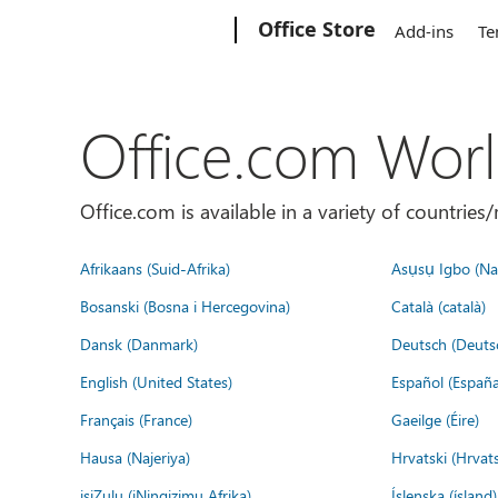
Microsoft
Office Store
Add-ins
Te
Office.com Wor
Office.com is available in a variety of countri
Afrikaans (Suid-Afrika)
Asụsụ Igbo (Naị
Bosanski (Bosna i Hercegovina)
Català (català)
Dansk (Danmark)
Deutsch (Deuts
English (United States)
Español (España
Français (France)
Gaeilge (Éire)
Hausa (Najeriya)
Hrvatski (Hrvat
isiZulu (iNingizimu Afrika)
Íslenska (ísland)