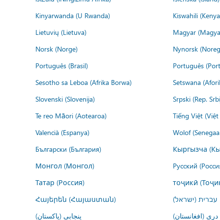
Kinyarwanda (U Rwanda)
Kiswahili (Kenya
Lietuvių (Lietuva)
Magyar (Magya
Norsk (Norge)
Nynorsk (Noreg
Português (Brasil)
Português (Port
Sesotho sa Leboa (Afrika Borwa)
Setswana (Afor
Slovenski (Slovenija)
Srpski (Rep. Srb
Te reo Māori (Aotearoa)
Tiếng Việt (Việ
Valencià (Espanya)
Wolof (Senegaal
Български (България)
Кыргызча (Кы
Монгол (Монгол)
Русский (Росси
Татар (Россия)
тоҷикӣ (Тоҷи
Հայերեն (Հայաստան)
עברית (ישראל)
درى (افغانستان)
پنجابی (پاکستان)