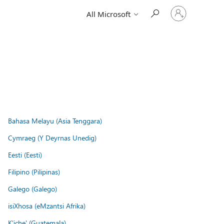
Sign
All Microsoft
in
to
your
account
Bahasa Melayu (Asia Tenggara)
Cymraeg (Y Deyrnas Unedig)
Eesti (Eesti)
Filipino (Pilipinas)
Galego (Galego)
isiXhosa (eMzantsi Afrika)
K'iche' (Guatemala)