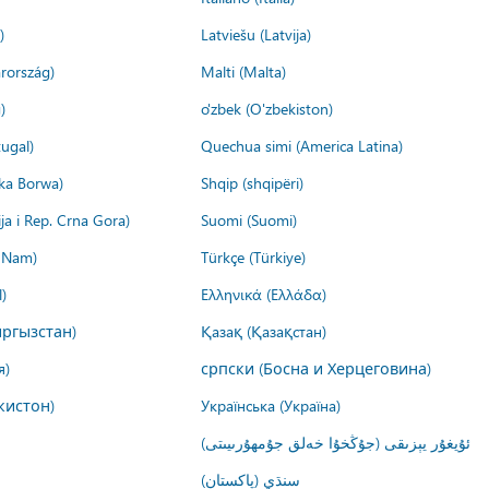
)
Latviešu (Latvija)
rország)
Malti (Malta)
)
o'zbek (O'zbekiston)
ugal)
Quechua simi (America Latina)
ika Borwa)
Shqip (shqipëri)
ija i Rep. Crna Gora)
Suomi (Suomi)
t Nam)
Türkçe (Türkiye)
)
Ελληνικά (Ελλάδα)
ргызстан)
Қазақ (Қазақстан)
я)
српски (Босна и Херцеговина)
кистон)
Українська (Україна)
ئۇيغۇر يېزىقى (جۇڭخۇا خەلق جۇمھۇرىيىتى)
سنڌي (پاکستان)