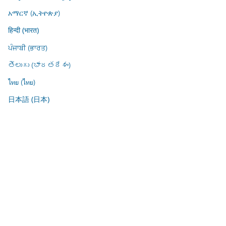
አማርኛ (ኢትዮጵያ)
हिन्दी (भारत)
ਪੰਜਾਬੀ (ਭਾਰਤ)
తెలుగు (భారతదేశం)
ไทย (ไทย)
日本語 (日本)