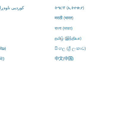
کوردیی ناوە)
ትግርኛ (ኢትዮጵያ)
मराठी (भारत)
বাংলা (ভারত)
தமிழ் (இந்தியா)
്യ)
සිංහල (ශ්‍රී ලංකාව)
中文(中国)
국)