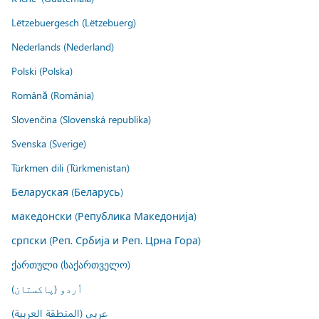
Lëtzebuergesch (Lëtzebuerg)
Nederlands (Nederland)
Polski (Polska)
Română (România)
Slovenčina (Slovenská republika)
Svenska (Sverige)
Türkmen dili (Türkmenistan)
Беларуская (Беларусь)
македонски (Република Македонија)
српски (Реп. Србија и Реп. Црна Гора)
ქართული (საქართველო)
اُردو (پاکستان)
عربي (المنطقة العربية)