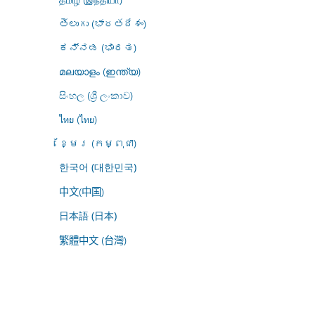
తెలుగు (భారతదేశం)
ಕನ್ನಡ (ಭಾರತ)
മലയാളം (ഇന്ത്യ)
සිංහල (ශ්‍රී ලංකාව)
ไทย (ไทย)
ខ្មែរ (កម្ពុជា)
한국어 (대한민국)
中文(中国)
日本語 (日本)
繁體中文 (台灣)