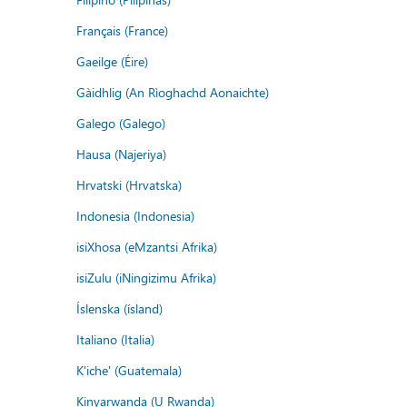
Français (France)
Gaeilge (Éire)
Gàidhlig (An Rìoghachd Aonaichte)
Galego (Galego)
Hausa (Najeriya)
Hrvatski (Hrvatska)
Indonesia (Indonesia)
isiXhosa (eMzantsi Afrika)
isiZulu (iNingizimu Afrika)
Íslenska (ísland)
Italiano (Italia)
K'iche' (Guatemala)
Kinyarwanda (U Rwanda)