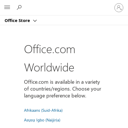
Sign
Microsoft
in
to
Office Store
your
account
Office.com
Worldwide
Office.com is available in a variety
of countries/regions. Choose your
language preference below.
Afrikaans (Suid-Afrika)
Asụsụ Igbo (Naịjịrịa)