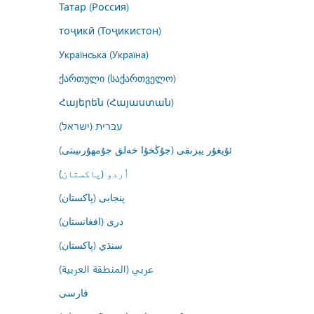
Татар (Россия)
тоҷикӣ (Тоҷикистон)
Українська (Україна)
ქართული (საქართველო)
Հայերեն (Հայաստան)
עברית (ישראל)
ئۇيغۇر يېزىقى (جۇڭخۇا خەلق جۇمھۇرىيىتى)
اُردو (پاکستان)
پنجابی (پاکستان)
درى (افغانستان)
سنڌي (پاکستان)
عربي (المنطقة العربية)
فارسى