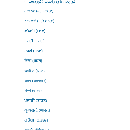
کوردیی ناوەڕاست (کوردستان)
ትግርኛ (ኢትዮጵያ)
አማርኛ (ኢትዮጵያ)
कोंकणी (भारत)
नेपाली (नेपाल)
मराठी (भारत)
हिन्दी (भारत)
অসমীয়া (ভাৰত)
বাংলা (বাংলাদেশ)
বাংলা (ভারত)
ਪੰਜਾਬੀ (ਭਾਰਤ)
ગુજરાતી (ભારત)
ଓଡ଼ିଆ (ଭାରତ)
தமிழ் (இந்தியா)