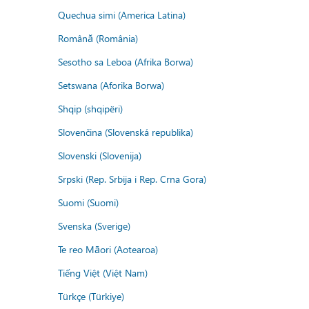
Quechua simi (America Latina)
Română (România)
Sesotho sa Leboa (Afrika Borwa)
Setswana (Aforika Borwa)
Shqip (shqipëri)
Slovenčina (Slovenská republika)
Slovenski (Slovenija)
Srpski (Rep. Srbija i Rep. Crna Gora)
Suomi (Suomi)
Svenska (Sverige)
Te reo Māori (Aotearoa)
Tiếng Việt (Việt Nam)
Türkçe (Türkiye)