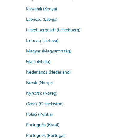
Kiswahili (Kenya)
Latviešu (Latvija)
Lëtzebuergesch (Lëtzebuerg)
Lietuvių (Lietuva)
Magyar (Magyarország)
Malti (Malta)
Nederlands (Nederland)
Norsk (Norge)
Nynorsk (Noreg)
o'zbek (O'zbekiston)
Polski (Polska)
Português (Brasil)
Português (Portugal)