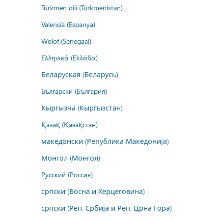
Türkmen dili (Türkmenistan)
Valencià (Espanya)
Wolof (Senegaal)
Ελληνικά (Ελλάδα)
Беларуская (Беларусь)
Български (България)
Кыргызча (Кыргызстан)
Қазақ (Қазақстан)
македонски (Република Македонија)
Монгол (Монгол)
Русский (Россия)
српски (Босна и Херцеговина)
српски (Реп. Србија и Реп. Црна Гора)