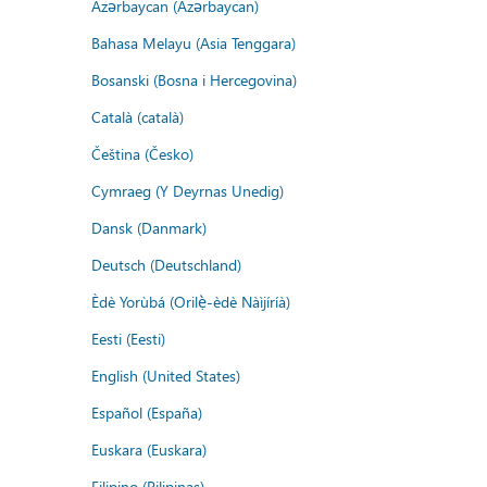
Azərbaycan (Azərbaycan)
Bahasa Melayu (Asia Tenggara)
Bosanski (Bosna i Hercegovina)
Català (català)
Čeština (Česko)
Cymraeg (Y Deyrnas Unedig)
Dansk (Danmark)
Deutsch (Deutschland)
Èdè Yorùbá (Orilẹ̀-èdè Nàìjíríà)
Eesti (Eesti)
English (United States)
Español (España)
Euskara (Euskara)
Filipino (Pilipinas)