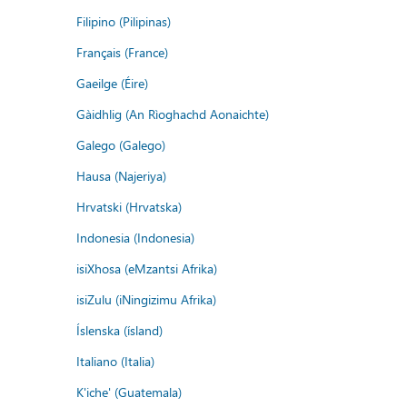
Filipino (Pilipinas)
Français (France)
Gaeilge (Éire)
Gàidhlig (An Rìoghachd Aonaichte)
Galego (Galego)
Hausa (Najeriya)
Hrvatski (Hrvatska)
Indonesia (Indonesia)
isiXhosa (eMzantsi Afrika)
isiZulu (iNingizimu Afrika)
Íslenska (ísland)
Italiano (Italia)
K'iche' (Guatemala)