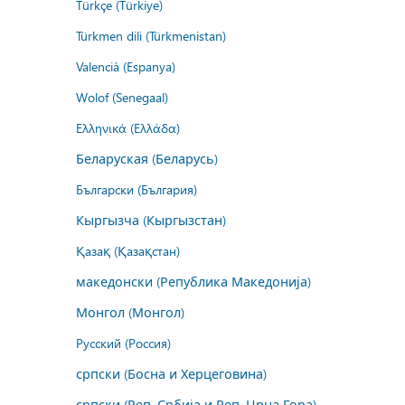
Türkçe (Türkiye)
Türkmen dili (Türkmenistan)
Valencià (Espanya)
Wolof (Senegaal)
Ελληνικά (Ελλάδα)
Беларуская (Беларусь)
Български (България)
Кыргызча (Кыргызстан)
Қазақ (Қазақстан)
македонски (Република Македонија)
Монгол (Монгол)
Русский (Россия)
српски (Босна и Херцеговина)
српски (Реп. Србија и Реп. Црна Гора)