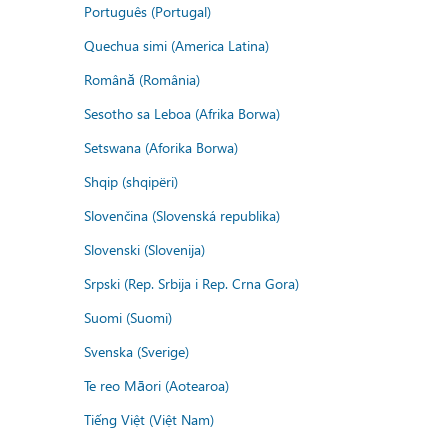
Português (Portugal)
Quechua simi (America Latina)
Română (România)
Sesotho sa Leboa (Afrika Borwa)
Setswana (Aforika Borwa)
Shqip (shqipëri)
Slovenčina (Slovenská republika)
Slovenski (Slovenija)
Srpski (Rep. Srbija i Rep. Crna Gora)
Suomi (Suomi)
Svenska (Sverige)
Te reo Māori (Aotearoa)
Tiếng Việt (Việt Nam)