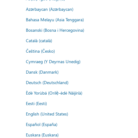
Azərbaycan (Azərbaycan)
Bahasa Melayu (Asia Tenggara)
Bosanski (Bosna i Hercegovina)
Català (català)
Čeština (Česko)
Cymraeg (Y Deyrnas Unedig)
Dansk (Danmark)
Deutsch (Deutschland)
Èdè Yorùbá (Orilẹ̀-èdè Nàìjíríà)
Eesti (Eesti)
English (United States)
Español (España)
Euskara (Euskara)