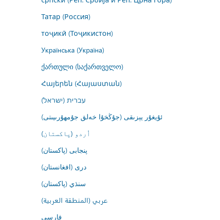
Татар (Россия)
тоҷикӣ (Тоҷикистон)
Українська (Україна)
ქართული (საქართველო)
Հայերեն (Հայաստան)
עברית (ישראל)
ئۇيغۇر يېزىقى (جۇڭخۇا خەلق جۇمھۇرىيىتى)
اُردو (پاکستان)
پنجابی (پاکستان)
درى (افغانستان)
سنڌي (پاکستان)
عربي (المنطقة العربية)
فارسى