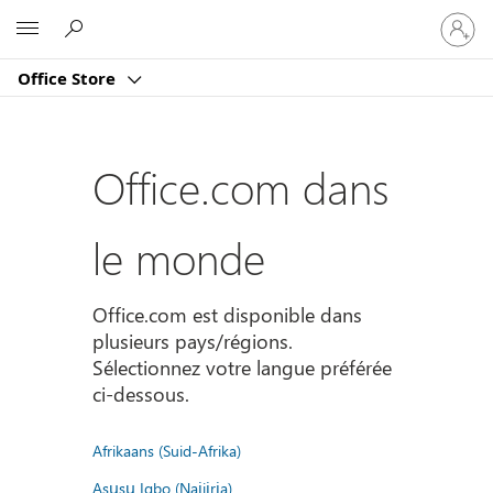
Connect
Microsoft
vous
à
Office Store
votre
compte
Office.com dans
le monde
Office.com est disponible dans
plusieurs pays/régions.
Sélectionnez votre langue préférée
ci-dessous.
Afrikaans (Suid-Afrika)
Asụsụ Igbo (Naịjịrịa)