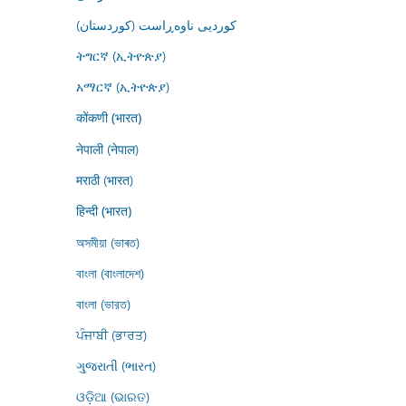
کوردیی ناوەڕاست (کوردستان)
ትግርኛ (ኢትዮጵያ)
አማርኛ (ኢትዮጵያ)
कोंकणी (भारत)
नेपाली (नेपाल)
मराठी (भारत)
हिन्दी (भारत)
অসমীয়া (ভাৰত)
বাংলা (বাংলাদেশ)
বাংলা (ভারত)
ਪੰਜਾਬੀ (ਭਾਰਤ)
ગુજરાતી (ભારત)
ଓଡ଼ିଆ (ଭାରତ)