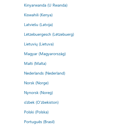
Kinyarwanda (U Rwanda)
Kiswahili (Kenya)
Latviešu (Latvija)
Lëtzebuergesch (Lëtzebuerg)
Lietuvių (Lietuva)
Magyar (Magyarország)
Malti (Malta)
Nederlands (Nederland)
Norsk (Norge)
Nynorsk (Noreg)
o'zbek (O'zbekiston)
Polski (Polska)
Português (Brasil)