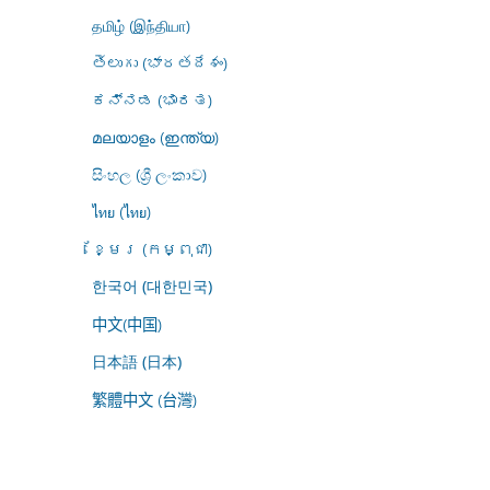
தமிழ் (இந்தியா)
తెలుగు (భారతదేశం)
ಕನ್ನಡ (ಭಾರತ)
മലയാളം (ഇന്ത്യ)
සිංහල (ශ්‍රී ලංකාව)
ไทย (ไทย)
ខ្មែរ (កម្ពុជា)
한국어 (대한민국)
中文(中国)
日本語 (日本)
繁體中文 (台灣)