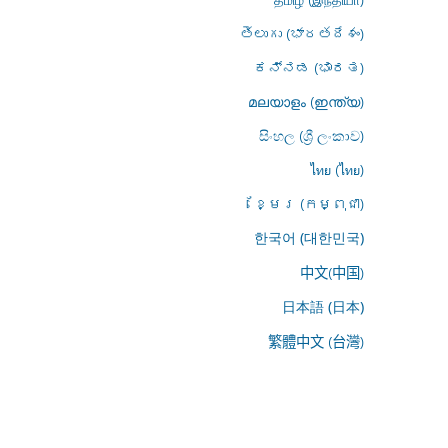
తెలుగు (భారతదేశం)
ಕನ್ನಡ (ಭಾರತ)
മലയാളം (ഇന്ത്യ)
සිංහල (ශ්‍රී ලංකාව)
ไทย (ไทย)
ខ្មែរ (កម្ពុជា)
한국어 (대한민국)
中文(中国)
日本語 (日本)
繁體中文 (台灣)