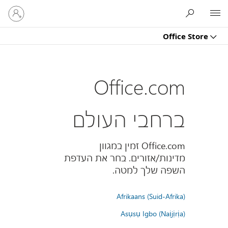
היכנס
Microsoft
לחשבון
שלך
Office Store
Office.com
ברחבי העולם
Office.com זמין במגוון
מדינות/אזורים. בחר את העדפת
השפה שלך למטה.
Afrikaans (Suid-Afrika)
Asụsụ Igbo (Naịjịrịa)