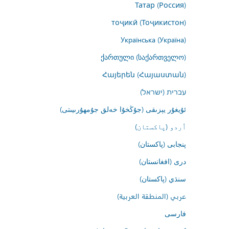
Татар (Россия)
тоҷикӣ (Тоҷикистон)
Українська (Україна)
ქართული (საქართველო)
Հայերեն (Հայաստան)
עברית (ישראל)
ئۇيغۇر يېزىقى (جۇڭخۇا خەلق جۇمھۇرىيىتى)
اُردو (پاکستان)
پنجابی (پاکستان)
درى (افغانستان)
سنڌي (پاکستان)
عربي (المنطقة العربية)
فارسى