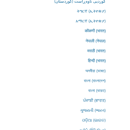
کوردیی ناوەڕاست (کوردستان)
ትግርኛ (ኢትዮጵያ)
አማርኛ (ኢትዮጵያ)
कोंकणी (भारत)
नेपाली (नेपाल)
मराठी (भारत)
हिन्दी (भारत)
অসমীয়া (ভাৰত)
বাংলা (বাংলাদেশ)
বাংলা (ভারত)
ਪੰਜਾਬੀ (ਭਾਰਤ)
ગુજરાતી (ભારત)
ଓଡ଼ିଆ (ଭାରତ)
தமிழ் (இந்தியா)