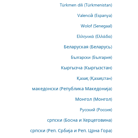
Türkmen dili (Türkmenistan)
Valencià (Espanya)
Wolof (Senegaal)
Ελληνικά (Ελλάδα)
Беларуская (Беларусь)
Български (България)
Кыргызча (Кыргызстан)
Қазақ (Қазақстан)
македонски (Република Македонија)
Монгол (Монгол)
Русский (Россия)
српски (Босна и Херцеговина)
српски (Реп. Србија и Реп. Црна Гора)