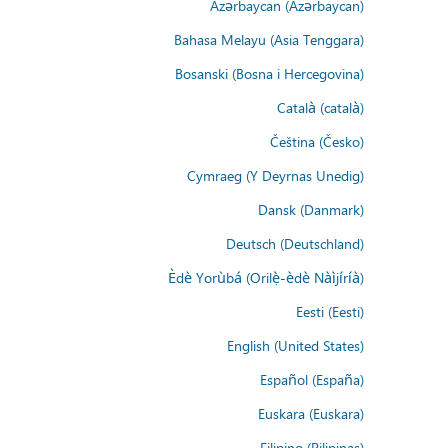
Azərbaycan (Azərbaycan)
Bahasa Melayu (Asia Tenggara)
Bosanski (Bosna i Hercegovina)
Català (català)
Čeština (Česko)
Cymraeg (Y Deyrnas Unedig)
Dansk (Danmark)
Deutsch (Deutschland)
Èdè Yorùbá (Orilẹ̀-èdè Nàìjíríà)
Eesti (Eesti)
English (United States)
Español (España)
Euskara (Euskara)
Filipino (Pilipinas)