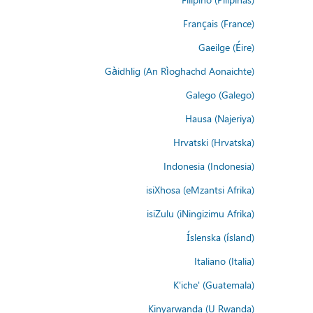
Français (France)
Gaeilge (Éire)
Gàidhlig (An Rìoghachd Aonaichte)
Galego (Galego)
Hausa (Najeriya)
Hrvatski (Hrvatska)
Indonesia (Indonesia)
isiXhosa (eMzantsi Afrika)
isiZulu (iNingizimu Afrika)
Íslenska (ísland)
Italiano (Italia)
K'iche' (Guatemala)
Kinyarwanda (U Rwanda)