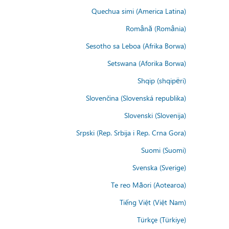
Quechua simi (America Latina)
Română (România)
Sesotho sa Leboa (Afrika Borwa)
Setswana (Aforika Borwa)
Shqip (shqipëri)
Slovenčina (Slovenská republika)
Slovenski (Slovenija)
Srpski (Rep. Srbija i Rep. Crna Gora)
Suomi (Suomi)
Svenska (Sverige)
Te reo Māori (Aotearoa)
Tiếng Việt (Việt Nam)
Türkçe (Türkiye)