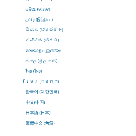
ଓଡ଼ିଆ (ଭାରତ)
தமிழ் (இந்தியா)
తెలుగు (భారతదేశం)
ಕನ್ನಡ (ಭಾರತ)
മലയാളം (ഇന്ത്യ)
සිංහල (ශ්‍රී ලංකාව)
ไทย (ไทย)
ខ្មែរ (កម្ពុជា)
한국어 (대한민국)
中文(中国)
日本語 (日本)
繁體中文 (台灣)