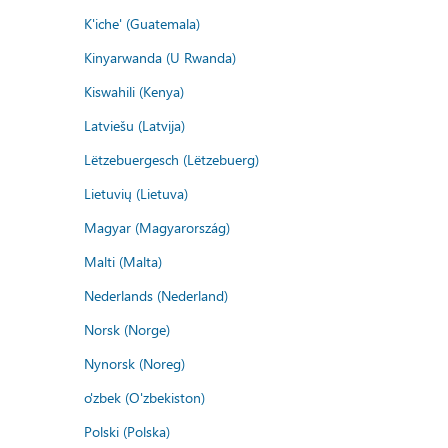
K'iche' (Guatemala)
Kinyarwanda (U Rwanda)
Kiswahili (Kenya)
Latviešu (Latvija)
Lëtzebuergesch (Lëtzebuerg)
Lietuvių (Lietuva)
Magyar (Magyarország)
Malti (Malta)
Nederlands (Nederland)
Norsk (Norge)
Nynorsk (Noreg)
o'zbek (O'zbekiston)
Polski (Polska)