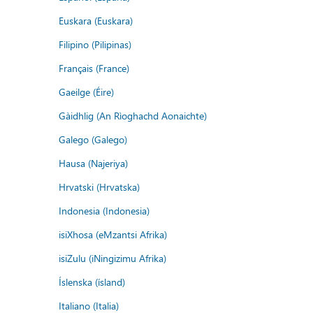
Euskara (Euskara)
Filipino (Pilipinas)
Français (France)
Gaeilge (Éire)
Gàidhlig (An Rìoghachd Aonaichte)
Galego (Galego)
Hausa (Najeriya)
Hrvatski (Hrvatska)
Indonesia (Indonesia)
isiXhosa (eMzantsi Afrika)
isiZulu (iNingizimu Afrika)
Íslenska (ísland)
Italiano (Italia)