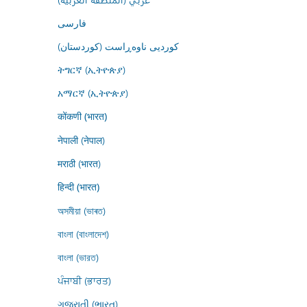
فارسى
کوردیی ناوەڕاست (کوردستان)
ትግርኛ (ኢትዮጵያ)
አማርኛ (ኢትዮጵያ)
कोंकणी (भारत)
नेपाली (नेपाल)
मराठी (भारत)
हिन्दी (भारत)
অসমীয়া (ভাৰত)
বাংলা (বাংলাদেশ)
বাংলা (ভারত)
ਪੰਜਾਬੀ (ਭਾਰਤ)
ગુજરાતી (ભારત)