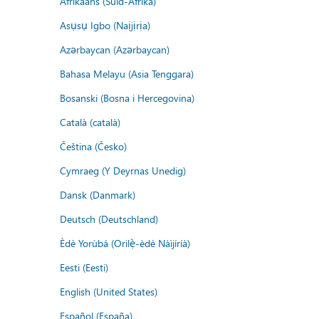
Afrikaans (Suid-Afrika)
Asụsụ Igbo (Naịjịrịa)
Azərbaycan (Azərbaycan)
Bahasa Melayu (Asia Tenggara)
Bosanski (Bosna i Hercegovina)
Català (català)
Čeština (Česko)
Cymraeg (Y Deyrnas Unedig)
Dansk (Danmark)
Deutsch (Deutschland)
Èdè Yorùbá (Orilẹ̀-èdè Nàìjíríà)
Eesti (Eesti)
English (United States)
Español (España)