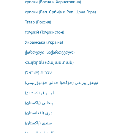
српски (Босна и Херцеговина)
српски (Реп. Србија и Реп. Црна Гора)
Татар (Россия)
тоҷикӣ (Тоҷикистон)
Українська (Україна)
ქართული (საქართველო)
Հայերեն (Հայաստան)
עברית (ישראל)
ئۇيغۇر يېزىقى (جۇڭخۇا خەلق جۇمھۇرىيىتى)
اُردو (پاکستان)
پنجابی (پاکستان)
درى (افغانستان)
سنڌي (پاکستان)
عربي (المنطقة العربية)