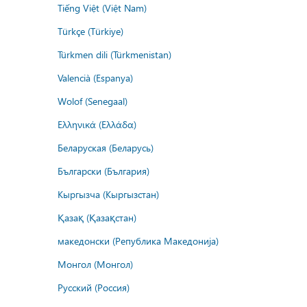
Tiếng Việt (Việt Nam)
Türkçe (Türkiye)
Türkmen dili (Türkmenistan)
Valencià (Espanya)
Wolof (Senegaal)
Ελληνικά (Ελλάδα)
Беларуская (Беларусь)
Български (България)
Кыргызча (Кыргызстан)
Қазақ (Қазақстан)
македонски (Република Македонија)
Монгол (Монгол)
Русский (Россия)