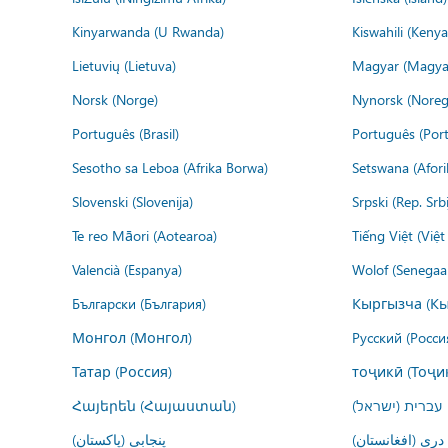
Kinyarwanda (U Rwanda)
Kiswahili (Kenya
Lietuvių (Lietuva)
Magyar (Magya
Norsk (Norge)
Nynorsk (Noreg
Português (Brasil)
Português (Port
Sesotho sa Leboa (Afrika Borwa)
Setswana (Afor
Slovenski (Slovenija)
Srpski (Rep. Srb
Te reo Māori (Aotearoa)
Tiếng Việt (Việ
Valencià (Espanya)
Wolof (Senegaal
Български (България)
Кыргызча (Кы
Монгол (Монгол)
Русский (Росси
Татар (Россия)
тоҷикӣ (Тоҷи
Հայերեն (Հայաստան)
עברית (ישראל)
درى (افغانستان)
پنجابی (پاکستان)