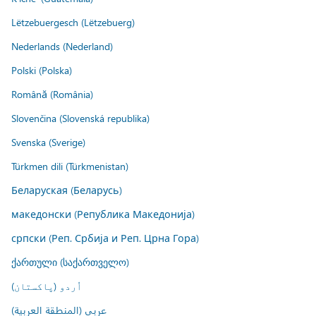
Lëtzebuergesch (Lëtzebuerg)
Nederlands (Nederland)
Polski (Polska)
Română (România)
Slovenčina (Slovenská republika)
Svenska (Sverige)
Türkmen dili (Türkmenistan)
Беларуская (Беларусь)
македонски (Република Македонија)
српски (Реп. Србија и Реп. Црна Гора)
ქართული (საქართველო)
اُردو (پاکستان)
عربي (المنطقة العربية)