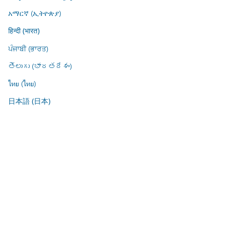
አማርኛ (ኢትዮጵያ)
हिन्दी (भारत)
ਪੰਜਾਬੀ (ਭਾਰਤ)
తెలుగు (భారతదేశం)
ไทย (ไทย)
日本語 (日本)