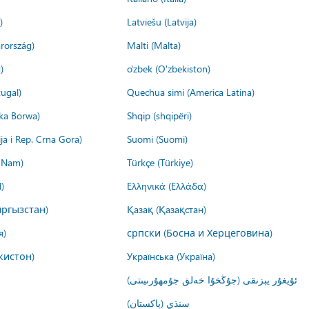
)
Latviešu (Latvija)
rország)
Malti (Malta)
)
o'zbek (O'zbekiston)
ugal)
Quechua simi (America Latina)
ika Borwa)
Shqip (shqipëri)
ija i Rep. Crna Gora)
Suomi (Suomi)
t Nam)
Türkçe (Türkiye)
)
Ελληνικά (Ελλάδα)
ргызстан)
Қазақ (Қазақстан)
я)
српски (Босна и Херцеговина)
кистон)
Українська (Україна)
ئۇيغۇر يېزىقى (جۇڭخۇا خەلق جۇمھۇرىيىتى)
سنڌي (پاکستان)