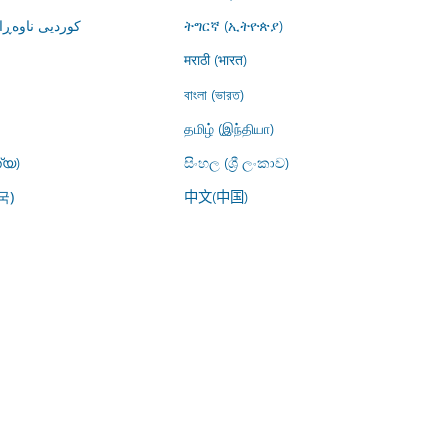
کوردیی ناوە)
ትግርኛ (ኢትዮጵያ)
मराठी (भारत)
বাংলা (ভারত)
தமிழ் (இந்தியா)
്യ)
සිංහල (ශ්‍රී ලංකාව)
中文(中国)
국)