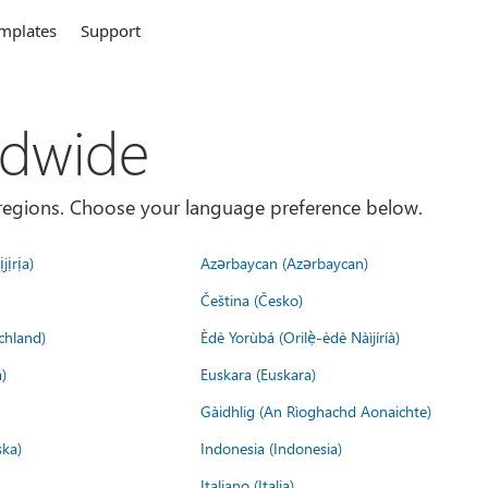
mplates
Support
ldwide
es/regions. Choose your language preference below.
jịrịa)
Azərbaycan (Azərbaycan)
Čeština (Česko)
chland)
Èdè Yorùbá (Orilẹ̀-èdè Nàìjíríà)
)
Euskara (Euskara)
Gàidhlig (An Rìoghachd Aonaichte)
ska)
Indonesia (Indonesia)
Italiano (Italia)