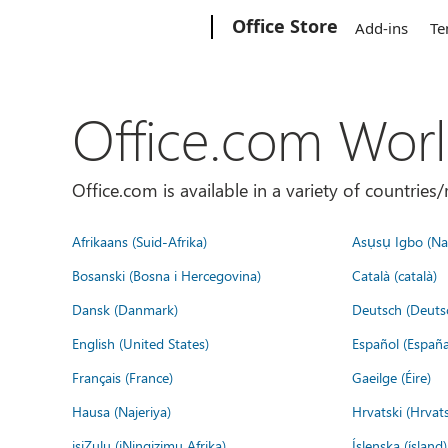
Microsoft
Office Store
Add-ins
Te
Office.com Wor
Office.com is available in a variety of countri
Afrikaans (Suid-Afrika)
Asụsụ Igbo (Naị
Bosanski (Bosna i Hercegovina)
Català (català)
Dansk (Danmark)
Deutsch (Deuts
English (United States)
Español (España
Français (France)
Gaeilge (Éire)
Hausa (Najeriya)
Hrvatski (Hrvat
isiZulu (iNingizimu Afrika)
Íslenska (ísland)