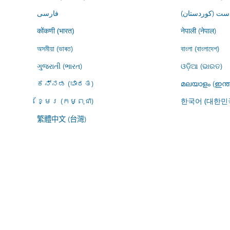
ڕاست (کوردستان
فارسى
नेपाली (नेपाल)
कोंकणी (भारत)
অসমীয়া (ভাৰত)
বাংলা (বাংলাদেশ)
ગુજરાતી (ભારત)
ଓଡ଼ିଆ (ଭାରତ)
ಕನ್ನಡ (ಭಾರತ)
മലയാളം (ഇന്ത
ខ្មែរ (កម្ពុជា)
한국어 (대한민
繁體中文 (台灣)