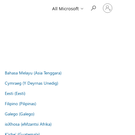
Sign
All Microsoft
in
to
your
account
Bahasa Melayu (Asia Tenggara)
Cymraeg (Y Deyrnas Unedig)
Eesti (Eesti)
Filipino (Pilipinas)
Galego (Galego)
isiXhosa (eMzantsi Afrika)
K'iche' (Guatemala)