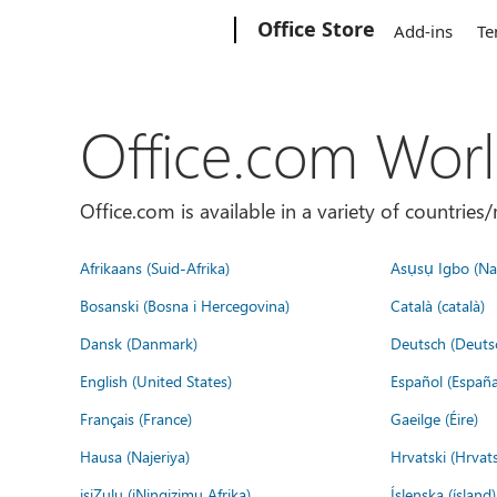
Microsoft
Office Store
Add-ins
Te
Office.com Wor
Office.com is available in a variety of countri
Afrikaans (Suid-Afrika)
Asụsụ Igbo (Naị
Bosanski (Bosna i Hercegovina)
Català (català)
Dansk (Danmark)
Deutsch (Deuts
English (United States)
Español (España
Français (France)
Gaeilge (Éire)
Hausa (Najeriya)
Hrvatski (Hrvat
isiZulu (iNingizimu Afrika)
Íslenska (ísland)