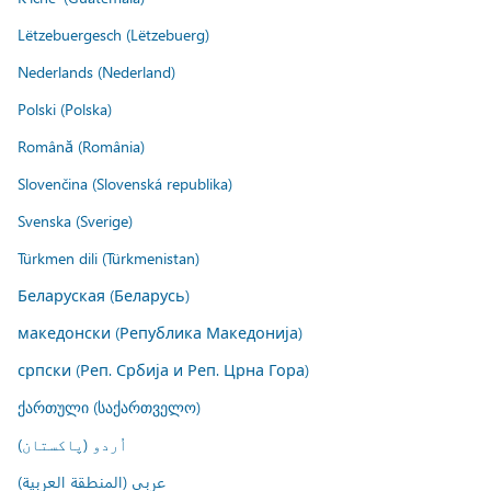
Lëtzebuergesch (Lëtzebuerg)
Nederlands (Nederland)
Polski (Polska)
Română (România)
Slovenčina (Slovenská republika)
Svenska (Sverige)
Türkmen dili (Türkmenistan)
Беларуская (Беларусь)
македонски (Република Македонија)
српски (Реп. Србија и Реп. Црна Гора)
ქართული (საქართველო)
اُردو (پاکستان)
عربي (المنطقة العربية)