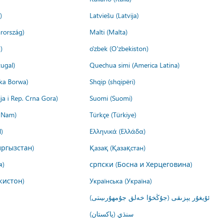
)
Latviešu (Latvija)
rország)
Malti (Malta)
)
o'zbek (O'zbekiston)
ugal)
Quechua simi (America Latina)
ika Borwa)
Shqip (shqipëri)
ija i Rep. Crna Gora)
Suomi (Suomi)
t Nam)
Türkçe (Türkiye)
)
Ελληνικά (Ελλάδα)
ргызстан)
Қазақ (Қазақстан)
я)
српски (Босна и Херцеговина)
кистон)
Українська (Україна)
ئۇيغۇر يېزىقى (جۇڭخۇا خەلق جۇمھۇرىيىتى)
سنڌي (پاکستان)