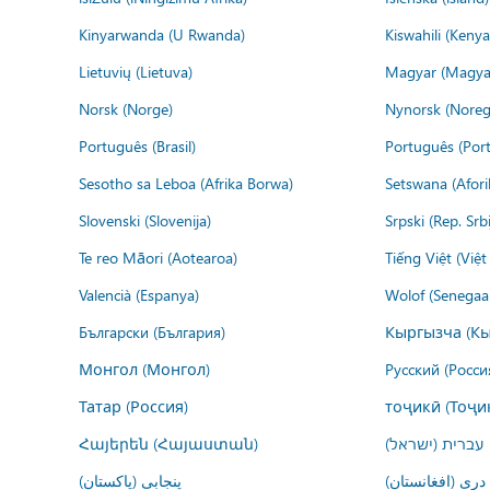
Kinyarwanda (U Rwanda)
Kiswahili (Kenya
Lietuvių (Lietuva)
Magyar (Magya
Norsk (Norge)
Nynorsk (Noreg
Português (Brasil)
Português (Port
Sesotho sa Leboa (Afrika Borwa)
Setswana (Afor
Slovenski (Slovenija)
Srpski (Rep. Srb
Te reo Māori (Aotearoa)
Tiếng Việt (Việ
Valencià (Espanya)
Wolof (Senegaal
Български (България)
Кыргызча (Кы
Монгол (Монгол)
Русский (Росси
Татар (Россия)
тоҷикӣ (Тоҷи
Հայերեն (Հայաստան)
עברית (ישראל)
درى (افغانستان)
پنجابی (پاکستان)