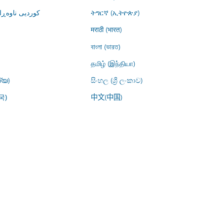
کوردیی ناوە)
ትግርኛ (ኢትዮጵያ)
मराठी (भारत)
বাংলা (ভারত)
தமிழ் (இந்தியா)
്യ)
සිංහල (ශ්‍රී ලංකාව)
中文(中国)
국)