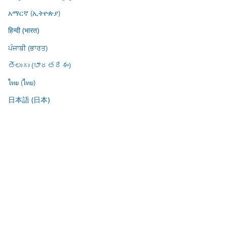
አማርኛ (ኢትዮጵያ)
हिन्दी (भारत)
ਪੰਜਾਬੀ (ਭਾਰਤ)
తెలుగు (భారతదేశం)
ไทย (ไทย)
日本語 (日本)