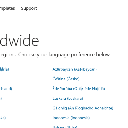
mplates
Support
ldwide
es/regions. Choose your language preference below.
jịrịa)
Azərbaycan (Azərbaycan)
Čeština (Česko)
chland)
Èdè Yorùbá (Orilẹ̀-èdè Nàìjíríà)
)
Euskara (Euskara)
Gàidhlig (An Rìoghachd Aonaichte)
ska)
Indonesia (Indonesia)
Italiano (Italia)