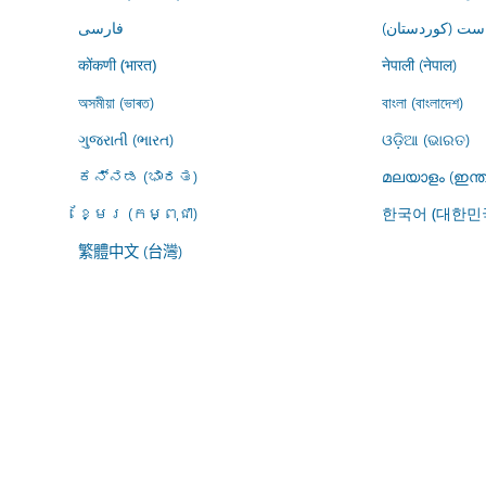
ڕاست (کوردستان
فارسى
नेपाली (नेपाल)
कोंकणी (भारत)
অসমীয়া (ভাৰত)
বাংলা (বাংলাদেশ)
ગુજરાતી (ભારત)
ଓଡ଼ିଆ (ଭାରତ)
ಕನ್ನಡ (ಭಾರತ)
മലയാളം (ഇന്ത
ខ្មែរ (កម្ពុជា)
한국어 (대한민
繁體中文 (台灣)