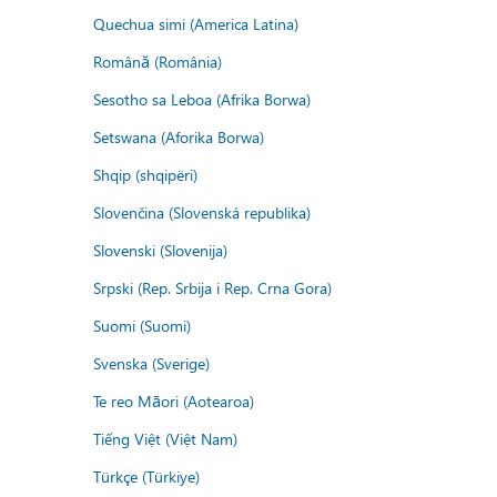
Quechua simi (America Latina)
Română (România)
Sesotho sa Leboa (Afrika Borwa)
Setswana (Aforika Borwa)
Shqip (shqipëri)
Slovenčina (Slovenská republika)
Slovenski (Slovenija)
Srpski (Rep. Srbija i Rep. Crna Gora)
Suomi (Suomi)
Svenska (Sverige)
Te reo Māori (Aotearoa)
Tiếng Việt (Việt Nam)
Türkçe (Türkiye)