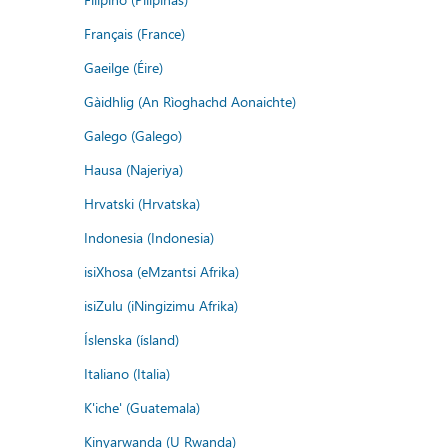
Français (France)
Gaeilge (Éire)
Gàidhlig (An Rìoghachd Aonaichte)
Galego (Galego)
Hausa (Najeriya)
Hrvatski (Hrvatska)
Indonesia (Indonesia)
isiXhosa (eMzantsi Afrika)
isiZulu (iNingizimu Afrika)
Íslenska (ísland)
Italiano (Italia)
K'iche' (Guatemala)
Kinyarwanda (U Rwanda)