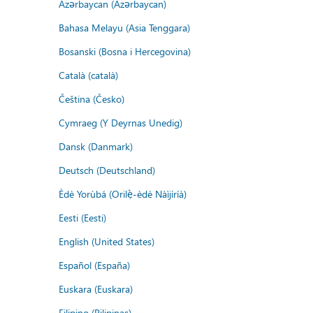
Azərbaycan (Azərbaycan)
Bahasa Melayu (Asia Tenggara)
Bosanski (Bosna i Hercegovina)
Català (català)
Čeština (Česko)
Cymraeg (Y Deyrnas Unedig)
Dansk (Danmark)
Deutsch (Deutschland)
Èdè Yorùbá (Orilẹ̀-èdè Nàìjíríà)
Eesti (Eesti)
English (United States)
Español (España)
Euskara (Euskara)
Filipino (Pilipinas)