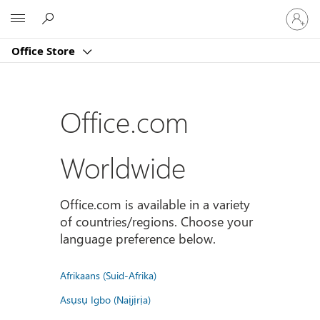
Sign
Microsoft
in
to
Office Store
your
account
Office.com
Worldwide
Office.com is available in a variety
of countries/regions. Choose your
language preference below.
Afrikaans (Suid-Afrika)
Asụsụ Igbo (Naịjịrịa)