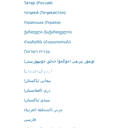
Татар (Россия)
тоҷикӣ (Тоҷикистон)
Українська (Україна)
ქართული (საქართველო)
Հայերեն (Հայաստան)
עברית (ישראל)
ئۇيغۇر يېزىقى (جۇڭخۇا خەلق جۇمھۇرىيىتى)
اُردو (پاکستان)
پنجابی (پاکستان)
درى (افغانستان)
سنڌي (پاکستان)
عربي (المنطقة العربية)
فارسى