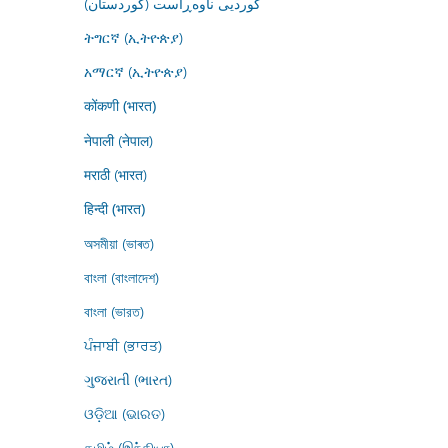
کوردیی ناوەڕاست (کوردستان)
ትግርኛ (ኢትዮጵያ)
አማርኛ (ኢትዮጵያ)
कोंकणी (भारत)
नेपाली (नेपाल)
मराठी (भारत)
हिन्दी (भारत)
অসমীয়া (ভাৰত)
বাংলা (বাংলাদেশ)
বাংলা (ভারত)
ਪੰਜਾਬੀ (ਭਾਰਤ)
ગુજરાતી (ભારત)
ଓଡ଼ିଆ (ଭାରତ)
தமிழ் (இந்தியா)