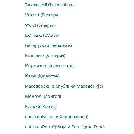
Türkmen dili (Türkmenistan)
Valencià (Espanya)
Wolof (Senegaal)
Ελληνικά (Ελλάδα)
Беларуская (Беларусь)
Български (България)
Кыргызча (Кыргызстан)
Қазақ (Қазақстан)
македонски (Република Македонија)
Монгол (Монгол)
Русский (Россия)
српски (Босна и Херцеговина)
српски (Реп. Србија и Реп. Црна Гора)