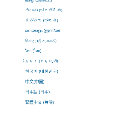
తెలుగు (భారతదేశం)
ಕನ್ನಡ (ಭಾರತ)
മലയാളം (ഇന്ത്യ)
සිංහල (ශ්‍රී ලංකාව)
ไทย (ไทย)
ខ្មែរ (កម្ពុជា)
한국어 (대한민국)
中文(中国)
日本語 (日本)
繁體中文 (台灣)