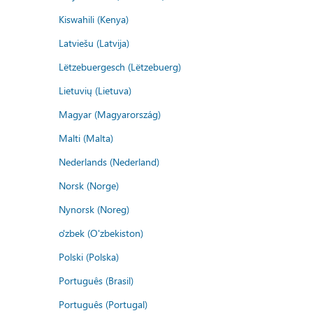
Kiswahili (Kenya)
Latviešu (Latvija)
Lëtzebuergesch (Lëtzebuerg)
Lietuvių (Lietuva)
Magyar (Magyarország)
Malti (Malta)
Nederlands (Nederland)
Norsk (Norge)
Nynorsk (Noreg)
o'zbek (O'zbekiston)
Polski (Polska)
Português (Brasil)
Português (Portugal)